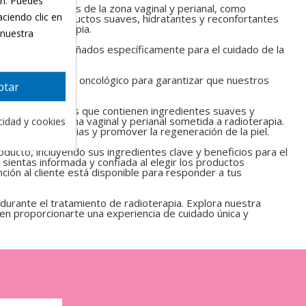
ón. Puedes
tejidos delicados de la zona vaginal y perianal, como
aciendo clic en
a ofrecerte productos suaves, hidratantes y reconfortantes
eso de radioterapia.
 nuestra
e cosmética diseñados específicamente para el cuidado de la
e el tratamiento oncológico para garantizar que nuestros
ptar
ceites calmantes que contienen ingredientes suaves y
de la piel en la zona vaginal y perianal sometida a radioterapia.
acidad y cookies
iviar las molestias y promover la regeneración de la piel.
ducto, incluyendo sus ingredientes clave y beneficios para el
 sientas informada y confiada al elegir los productos
ión al cliente está disponible para responder a tus
durante el tratamiento de radioterapia. Explora nuestra
n proporcionarte una experiencia de cuidado única y