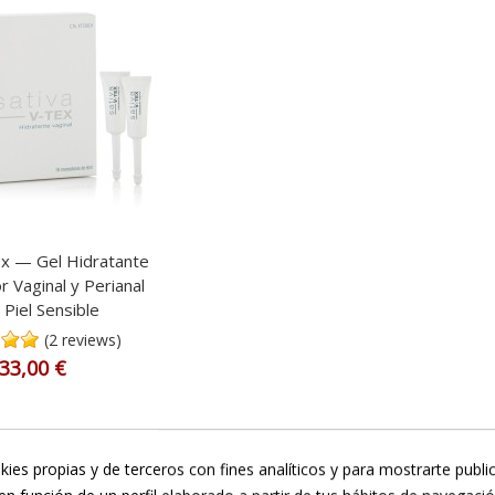
ex — Gel Hidratante
r Vaginal y Perianal
 Piel Sensible
(2 reviews)
33,00 €
goría de
cosmética
para el
cuidado vaginal y perianal
durante la
r
kies propias y de terceros con fines analíticos y para mostrarte publi
e formulados para el cuidado y el bienestar de estas áreas duran