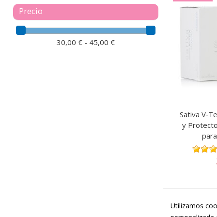
Precio
30,00 € - 45,00 €
Sativa V‑T
y Protecto
para
Nuestra cate
Utilizamos coo
especialment