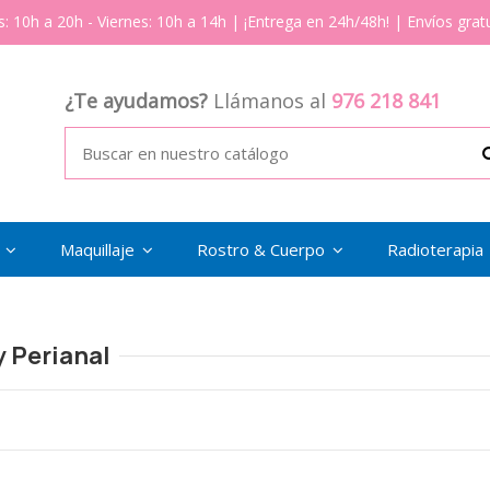
s: 10h a 20h - Viernes: 10h a 14h | ¡Entrega en 24h/48h! | Envíos gratu
¿Te ayudamos?
Llámanos al
976 218 841
s
Maquillaje
Rostro & Cuerpo
Radioterapia
y Perianal