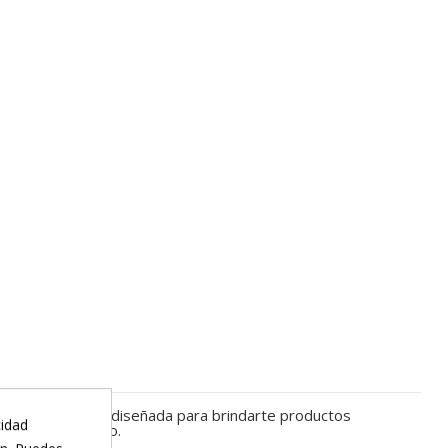
adioterapia
está diseñada para brindarte productos
cidad
te el tratamiento.