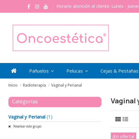
Horario atención al cliente: Lunes - Jueve
Pañuelos
Pelucas
Cejas & Pestaña
Inicio
Radioterapia
Vaginal y Perianal
Vaginal 
Categorías
Vaginal y Perianal
(1)
Resetear este grupo
¡En oferta!