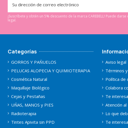
¡Suscríbete y obtén un 5% descuento de la marca CAREBELL! Puede darse d
legal.
Categorías
Informaci
GORROS Y PAÑUELOS
Aviso legal
PELUCAS ALOPECIA Y QUIMIOTERAPIA
Términos y
Cosmética Natural
Política de
Maquillaje Biológico
Colabora co
Cejas y Pestañas
Te interes
UÑAS, MANOS y PIES
Atención al 
Radioterapia
Lo que deb
Tintes Apivita sin PPD
Te interes