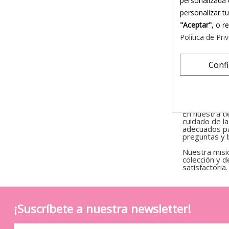
personalizada 
Entendemos qu
personalizar t
sequedad, ir
para ayudarte
"Aceptar"
, o r
En nuestra t
Política de Pri
zona vaginal 
Trabajamos c
Conf
productos se
Nuestra gama
naturales para
Estos product
En nuestra ti
cuidado de la
adecuados pa
preguntas y 
Nuestra misió
colección y 
satisfactoria.
¡Suscríbete a nuestra newsletter!