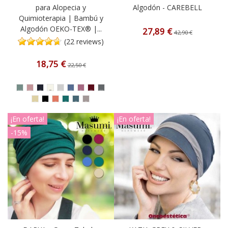
para Alopecia y
Algodón - CAREBELL
Quimioterapia | Bambú y
Algodón OEKO-TEX® |...
27,89 €
42,90 €
(22 reviews)
18,75 €
22,50 €
¡En oferta!
¡En oferta!
-15%