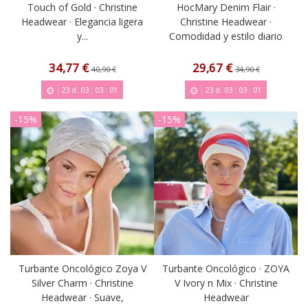
Touch of Gold · Christine
HocMary Denim Flair ·
Headwear · Elegancia ligera
Christine Headwear ·
y...
Comodidad y estilo diario
34,77 €
29,67 €
40,90 €
34,90 €
23
d.
03
:
03
:
00
23
d.
03
:
03
:
00
-15%
-15%
Turbante Oncológico Zoya V
Turbante Oncológico · ZOYA
Silver Charm · Christine
V Ivory n Mix · Christine
Headwear · Suave,
Headwear