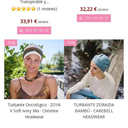
Transpirable y...
32,22 €
(1 reviews)
37,90 €
23
d.
03
:
03
:
00
33,91 €
39,90 €
23
d.
03
:
03
:
00
-15%
-15%
Turbante Oncológico · ZOYA
TURBANTE ZORAIDA
V Soft Ivory Mix · Christine
BAMBÚ - CAREBELL
Headwear
HEADWEAR