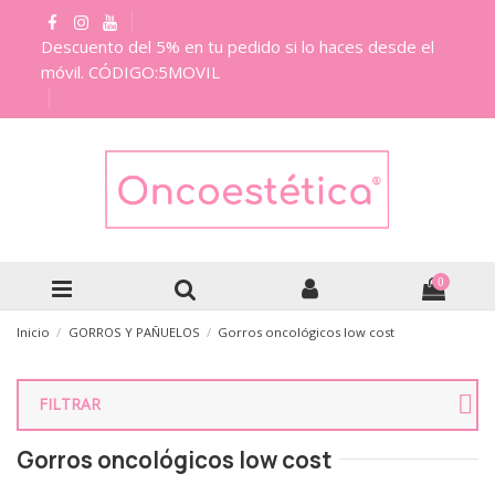
Descuento del 5% en tu pedido si lo haces desde el
móvil. CÓDIGO:5MOVIL
0
Inicio
GORROS Y PAÑUELOS
Gorros oncológicos low cost
FILTRAR
Gorros oncológicos low cost