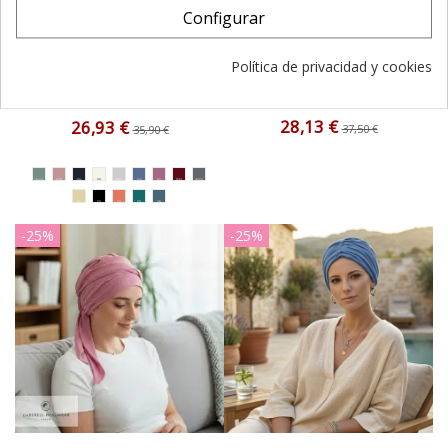
Configurar
MAR BAMBU - Turbante -
TURBANTE CONFORT
CAREBELL HEADWEAR
LEOPARD - algodón -
Política de privacidad y cookies
Carebell Headwear
(4 reviews)
28,13 €
26,93 €
37,50 €
35,90 €
-25%
-25%