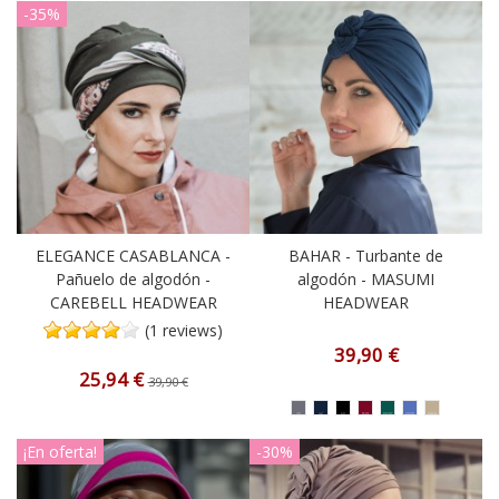
-35%
ELEGANCE CASABLANCA -
BAHAR - Turbante de
Pañuelo de algodón -
algodón - MASUMI
CAREBELL HEADWEAR
HEADWEAR
(1 reviews)
39,90 €
25,94 €
39,90 €
¡En oferta!
-30%