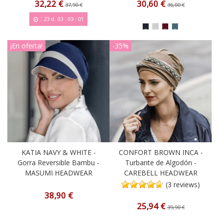
32,22 €
30,60 €
37,90 €
36,00 €
23
d.
03
:
03
:
00
¡En oferta!
-35%
KATIA NAVY & WHITE -
CONFORT BROWN INCA -
Gorra Reversible Bambu -
Turbante de Algodón -
MASUMI HEADWEAR
CAREBELL HEADWEAR
(3 reviews)
38,90 €
25,94 €
39,90 €