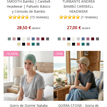
SMOOTH Bambú | Carebell
TURBANTE ANDREA
Headwear | Pañuelo Básico
BAMBÚ CAREBELL
y Cómodo de Bambú
HEADWEAR
(15 reviews)
(1 reviews)
28,50 €
27,00 €
38,00 €
36,00 €
-16,66%
-35%
Gorro de Dormir Natalia
GORRA STONE - Gorra de