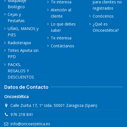
Maquillaje
Te interesa
para clientes no
Biológico
registrados
Atención al
Cejas y
cliente
Conócenos
Pestañas
Lo que debes
¿Qué es
UÑAS, MANOS y
saber
Oncoestética?
PIES
Te interesa
Radioterapia
Contáctanos
Tintes Apivita sin
PPD
PACKS,
REGALOS Y
DESCUENTOS
Datos de Contacto
Oncoestética
Calle Zurita 17, 1º Izda. 50001 Zaragoza (Spain)
976 218 841
info@oncoestetica.es