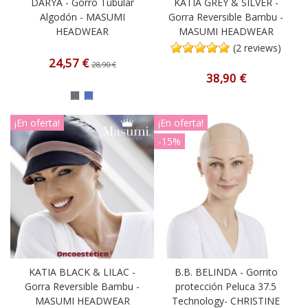
DARYA - Gorro Tubular
KATIA GREY & SILVER -
Algodón - MASUMI
Gorra Reversible Bambu -
HEADWEAR
MASUMI HEADWEAR
(2 reviews)
24,57 €
28,90 €
38,90 €
¡En oferta!
¡En oferta!
-15%
KATIA BLACK & LILAC -
B.B. BELINDA - Gorrito
Gorra Reversible Bambu -
protección Peluca 37.5
MASUMI HEADWEAR
Technology- CHRISTINE