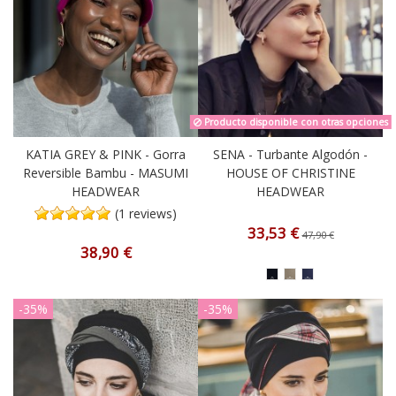
Producto disponible con otras opciones
KATIA GREY & PINK - Gorra
SENA - Turbante Algodón -
Reversible Bambu - MASUMI
HOUSE OF CHRISTINE
HEADWEAR
HEADWEAR
(1 reviews)
33,53 €
47,90 €
38,90 €
-35%
-35%