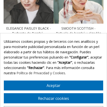
ELEGANCE PAISLEY BLACK -
SMOOTH SCOTTISH -
Turbante de Bambú -
Pañuelo de bambú y algodón
CAREBELL HEADWEAR
- CAREBELL HEADWEAR
Utilizamos cookies propias y de terceros con fines analíticos y
(2 reviews)
para mostrarte publicidad personalizada en función de un perfil
25,94 €
39,90 €
elaborado a partir de tus hábitos de navegación. Puedes
25,94 €
39,90 €
personalizar tus preferencias pulsando en
"Configurar"
, aceptar
todas las cookies haciendo clic en
"Aceptar"
, o rechazarlas
-25%
-25%
seleccionando
"Rechazar"
. Para más información consulta
nuestra
Política de Privacidad y Cookies
.
Aceptar
Rechazar cookies