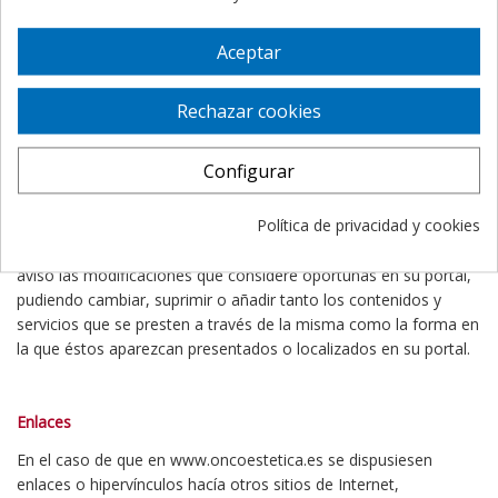
daños y perjuicios de cualquier naturaleza que pudieran
ocasionar, a título enunciativo: errores u omisiones en los
Aceptar
contenidos, falta de disponibilidad en el portal o la transmisión
de virus o programas maliciosos o lesivos en los contenidos, a
Rechazar cookies
pesar de haber adoptado todas las medidas tecnológicas
necesarias para evitarlo.
Configurar
Modificaciones
Política de privacidad y cookies
ONCOESTETICA se reserva el derecho de efectuar sin previo
aviso las modificaciones que considere oportunas en su portal,
pudiendo cambiar, suprimir o añadir tanto los contenidos y
servicios que se presten a través de la misma como la forma en
la que éstos aparezcan presentados o localizados en su portal.
Enlaces
En el caso de que en
www.oncoestetica.es
se dispusiesen
enlaces o hipervínculos hacía otros sitios de Internet,