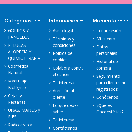
Categorías
Información
Mi cuenta
GORROS Y
Aviso legal
Iniciar sesión
PAÑUELOS
Términos y
Mi cuenta
PELUCAS
condiciones
Datos
ALOPECIA Y
Política de
personales
QUIMIOTERAPIA
cookies
Historial de
Cosmética
Colabora contra
compra
Natural
el cancer
Seguimiento
Maquillaje
Te interesa
para clientes no
Biológico
registrados
Atención al
Cejas y
cliente
Conócenos
Pestañas
Lo que debes
¿Qué es
UÑAS, MANOS y
saber
Oncoestética?
PIES
Te interesa
Radioterapia
Contáctanos