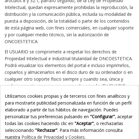
artículos 8 y 32.1, párrafo segundo, de la Ley de Propiedad
Intelectual, quedan expresamente prohibidas la reproducción, la
distribución y la comunicación pública, incluida su modalidad de
puesta a disposición, de la totalidad o parte de los contenidos
de esta página web, con fines comerciales, en cualquier soporte
y por cualquier medio técnico, sin la autorización de
ONCOESTETICA.
El USUARIO se compromete a respetar los derechos de
Propiedad Intelectual e Industrial titularidad de ONCOESTETICA.
Podrá visualizar los elementos del portal e incluso imprimirlos,
copiarlos y almacenarlos en el disco duro de su ordenador o en
cualquier otro soporte físico siempre y cuando sea, única y
exclusivamente, para su uso personal y privado. El USUARIO
deberá abstenerse de suprimir, alterar, eludir o manipular
Utilizamos cookies propias y de terceros con fines analíticos y
cualquier dispositivo de protección o sistema de seguridad que
para mostrarte publicidad personalizada en función de un perfil
estuviera instalado en el las páginas de ONCOESTETICA.
elaborado a partir de tus hábitos de navegación. Puedes
personalizar tus preferencias pulsando en
"Configurar"
, aceptar
todas las cookies haciendo clic en
"Aceptar"
, o rechazarlas
Exclusiones de garantías y responsabilidad
seleccionando
"Rechazar"
. Para más información consulta
nuestra
Política de Privacidad y Cookies
.
ONCOESTETICA no se hace responsable, en ningún caso, de los