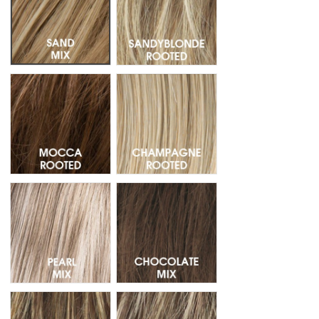
Mocca Rooted - Raiz Oscura 830.12.27
Champagne Rooted - Raíz Oscura
Pearl Mix - Mechas 101.14.16
Chocolate Mix - Mechas 830.6.4
Bernstein Rooted - Raiz oscura 12.26.19
Sandmulti Rooted - Raiz oscura 1