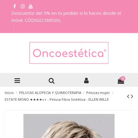
Descuento del 5% en tu pedido si lo haces desde el
móvil. CÓDIGO:5MOVIL
0
Inicio
PELUCAS ALOPECIA Y QUIMIOTERAPIA
Pelucas mujer
ESTATE MONO ★★★★◗◗ - Peluca Fibra Sintética - ELLEN WILLE