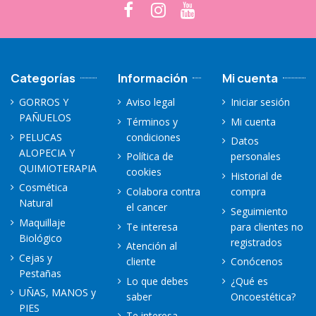
Categorías
Información
Mi cuenta
GORROS Y
Aviso legal
Iniciar sesión
PAÑUELOS
Términos y
Mi cuenta
PELUCAS
condiciones
Datos
ALOPECIA Y
Política de
personales
QUIMIOTERAPIA
cookies
Historial de
Cosmética
Colabora contra
compra
Natural
el cancer
Seguimiento
Maquillaje
Te interesa
para clientes no
Biológico
registrados
Atención al
Cejas y
cliente
Conócenos
Pestañas
Lo que debes
¿Qué es
UÑAS, MANOS y
saber
Oncoestética?
PIES
Te interesa