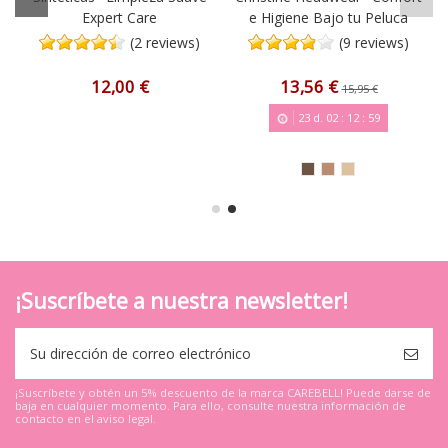
Expert Care
e Higiene Bajo tu Peluca
(2 reviews)
(9 reviews)
12,00 €
13,56 €
15,95 €
23
d.
02
:
12
:
58
¡Suscríbete a nuestra newsletter!
¡Suscríbete y obtén un 5% descuento de la marca CAREBELL! Puede darse de
baja en cualquier momento. Para ello, consulte nuestra información de
contacto en el aviso legal.