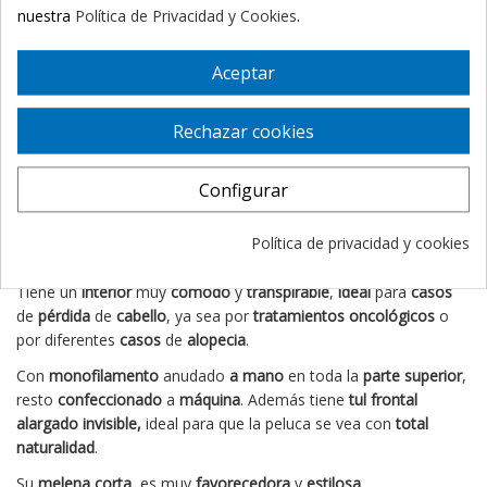
nuestra
Política de Privacidad y Cookies
.
Aceptar
Descripción
Detalles del producto
Rechazar cookies
eKomi Reviews
Configurar
La peluca
ESTATE MONO
de la marca
Ellen
Wille
está
Política de privacidad y cookies
confeccionada
con
fibra
sintética
de
alta
calidad
.
Tiene un
interior
muy
cómodo
y
transpirable
,
ideal
para
casos
de
pérdida
de
cabello
, ya sea por
tratamientos
oncológicos
o
por diferentes
casos
de
alopecia
.
Con
monofilamento
anudado
a mano
en toda la
parte
superior
,
resto
confeccionado
a
máquina
. Además tiene
tul frontal
alargado invisible,
ideal para que la peluca se vea con
total
naturalidad
.
Su
melena corta
, es muy
favorecedora
y
estilosa
.