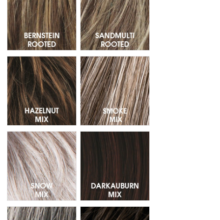
Hazelnut Mix - Mechas 830.27.6
Smoke Mix - Mechas 48.28.36
Snow Mix - Mechas 60.56.58
Darkauburn Mix - Mechas 33.130
Salt/Pepper Mix - Mechas 39.51.44
Espresso Mix - Mechas 4.6.2