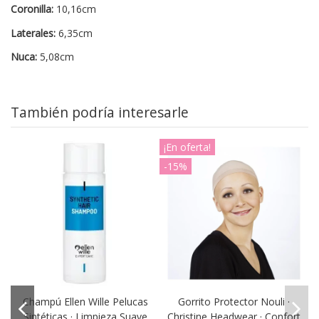
Coronilla:
10,16cm
Laterales:
6,35cm
Nuca:
5,08cm
También podría interesarle
¡En oferta!
-15%
Champú Ellen Wille Pelucas
Gorrito Protector Nouli ·
Sintéticas · Limpieza Suave
Christine Headwear · Confort