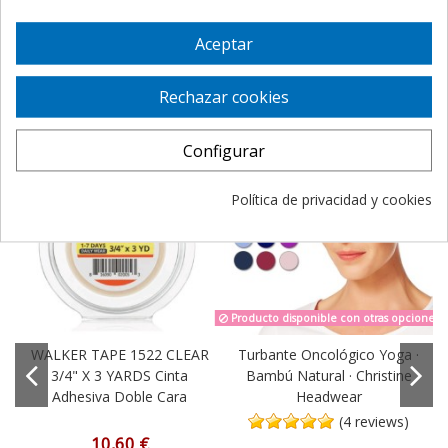
Aceptar
Los clientes que adquirieron este producto
también compraron:
Rechazar cookies
¡En oferta!
¡En oferta!
Configurar
-15%
Política de privacidad y cookies
Producto disponible con otras opciones
WALKER TAPE 1522 CLEAR
Turbante Oncológico Yoga ·
3/4" X 3 YARDS Cinta
Bambú Natural · Christine
Adhesiva Doble Cara
Headwear
(4 reviews)
10,60 €