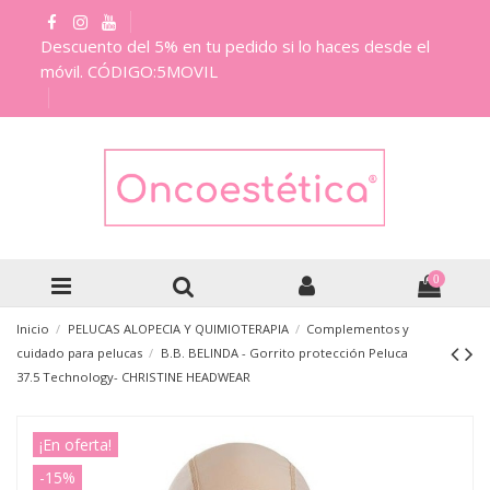
Descuento del 5% en tu pedido si lo haces desde el
móvil. CÓDIGO:5MOVIL
0
Inicio
PELUCAS ALOPECIA Y QUIMIOTERAPIA
Complementos y
cuidado para pelucas
B.B. BELINDA - Gorrito protección Peluca
37.5 Technology- CHRISTINE HEADWEAR
¡En oferta!
-15%