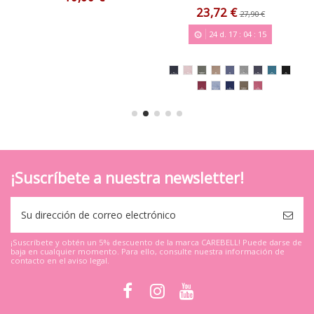
23,72 €
27,90 €
24
d.
17
:
04
:
14
¡Suscríbete a nuestra newsletter!
¡Suscríbete y obtén un 5% descuento de la marca CAREBELL! Puede darse de
baja en cualquier momento. Para ello, consulte nuestra información de
contacto en el aviso legal.