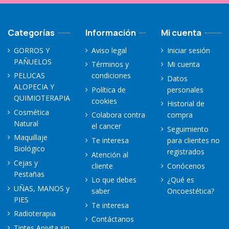
Categorías
Información
Mi cuenta
GORROS Y
Aviso legal
Iniciar sesión
PAÑUELOS
Términos y
Mi cuenta
PELUCAS
condiciones
Datos
ALOPECIA Y
Política de
personales
QUIMIOTERAPIA
cookies
Historial de
Cosmética
Colabora contra
compra
Natural
el cancer
Seguimiento
Maquillaje
Te interesa
para clientes no
Biológico
registrados
Atención al
Cejas y
cliente
Conócenos
Pestañas
Lo que debes
¿Qué es
UÑAS, MANOS y
saber
Oncoestética?
PIES
Te interesa
Radioterapia
Contáctanos
Tintes Apivita sin