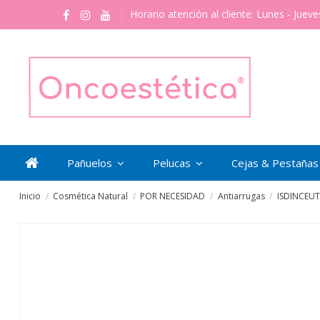
Horario atención al cliente: Lunes - Jueve
Pañuelos
Pelucas
Cejas & Pestaña
Inicio
Cosmética Natural
POR NECESIDAD
Antiarrugas
ISDINCEUTI