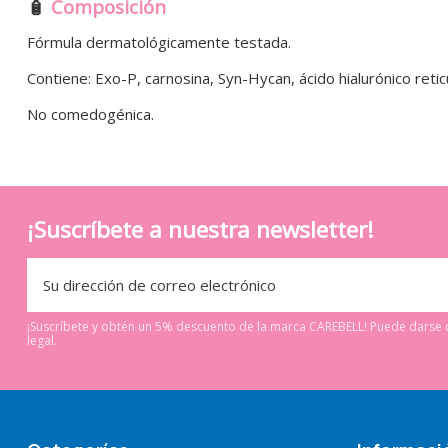
🧴
Composición
Fórmula dermatológicamente testada.
Contiene: Exo-P, carnosina, Syn-Hycan, ácido hialurónico retic
No comedogénica.
¡Suscríbete a nuestra newsletter!
¡Suscríbete y obtén un 5% descuento de la marca CAREBELL! Puede darse d
legal.