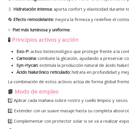
💧
Hidratación intensa:
aporta confort y elasticidad durante to
🔄
Efecto remodelante:
mejora la firmeza y redefine el contor
✨
Piel más luminosa y uniforme.
🧪
Principios activos y acción
Exo-P:
activo biotecnológico que protege frente a la cont
Carnosina:
combate la glicación, ayudando a preservar col
Syn-Hycan:
estimula la producción natural de ácido hialuró
Ácido hialurónico reticulado:
hidrata en profundidad y mej
La combinación de estos activos actúa de forma global frente 
📘
Modo de empleo
1️⃣ Aplicar cada mañana sobre rostro y cuello limpios y secos.
2️⃣ Extender con un suave masaje hasta su completa absorci
3️⃣ Complementar con protector solar si se va a realizar expos