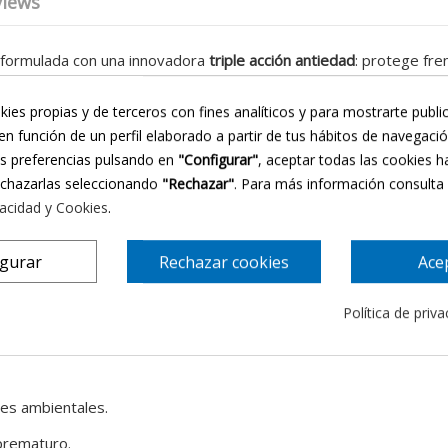
views
a formulada con una innovadora
triple acción antiedad
: protege fre
uda a remodelar el contorno facial.
kies propias y de terceros con fines analíticos y para mostrarte publi
a
, mejorando la elasticidad y firmeza de la piel. Está indicada pa
en función de un perfil elaborado a partir de tus hábitos de navegaci
us preferencias pulsando en
"Configurar"
, aceptar todas las cookies h
idad.
echazarlas seleccionando
"Rechazar"
. Para más información consulta
vacidad y Cookies
.
igurar
Rechazar cookies
Ace
Política de priv
es ambientales.
prematuro.