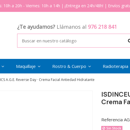
s: 10h a 20h - Viernes: 10h a 14h | ¡Entrega en 24h/48h! | Envíos gratu
¿Te ayudamos?
Llámanos al
976 218 841
s
Maquillaje
Rostro & Cuerpo
Radioterapia
CS A.G.E. Reverse Day · Crema Facial Antiedad Hidratante
ISDINCEU
Crema Fa
Referencia
AG
Sin Stock