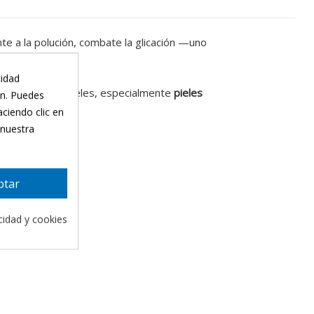
nte a la polución, combate la glicación —uno
cidad
ra todo tipo de pieles, especialmente
pieles
ón. Puedes
aciendo clic en
 nuestra
ptar
acidad y cookies