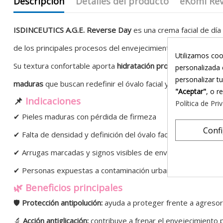
Descripción
Detalles del producto
eKomi Re
ISDINCEUTICS A.G.E. Reverse Day
es una crema facial de dí
de los principales procesos del envejecimiento cutáneo— y ay
Utilizamos coo
Su textura confortable aporta
hidratación profunda y durader
personalizada 
personalizar t
maduras
que buscan redefinir el óvalo facial y recuperar dens
"Aceptar"
, o r
📌
Indicaciones
Política de Pri
✔ Pieles maduras con pérdida de firmeza
Conf
✔ Falta de densidad y definición del óvalo facial
✔ Arrugas marcadas y signos visibles de envejecimiento
✔ Personas expuestas a contaminación urbana
🌿 Beneficios principales
🛡
Protección antipolución:
ayuda a proteger frente a agresor
🔬
Acción antiglicación:
contribuye a frenar el envejecimiento 