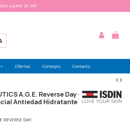
itos a partir de 30€
Ofertas
Consejos
Contacto
TICS A.G.E. Reverse Day ·
cial Antiedad Hidratante
E REVERSE DAY