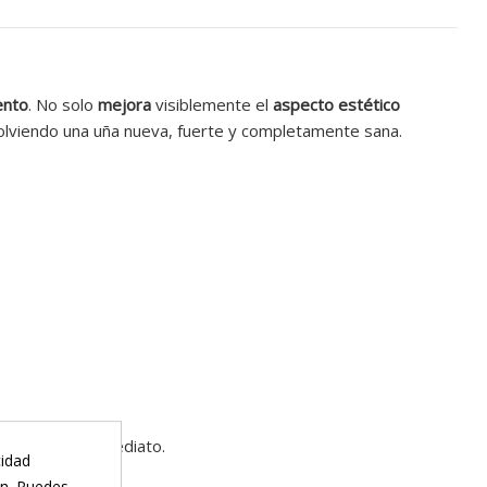
ento
. No solo
mejora
visiblemente el
aspecto estético
olviendo una uña nueva, fuerte y completamente sana.
ividades de inmediato.
cidad
ón. Puedes