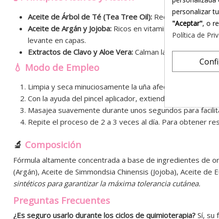
personalizar t
Aceite de Árbol de Té (Tea Tree Oil):
Reconocido mundialm
"Aceptar"
, o r
Aceite de Argán y Jojoba:
Ricos en vitamina E y ácidos gra
Política de Pri
levante en capas.
Extractos de Clavo y Aloe Vera:
Calman la zona de la cutíc
Conf
💧 Modo de Empleo
Limpia y seca minuciosamente la uña afectada antes de la
Con la ayuda del pincel aplicador, extiende una fina capa
Masajea suavemente durante unos segundos para facilitar
Repite el proceso de 2 a 3 veces al día. Para obtener r
🔬
Composición
Fórmula altamente concentrada a base de ingredientes de or
(Argán), Aceite de Simmondsia Chinensis (Jojoba), Aceite de 
sintéticos para garantizar la máxima tolerancia cutánea.
Preguntas Frecuentes
¿Es seguro usarlo durante los ciclos de quimioterapia?
Sí, su