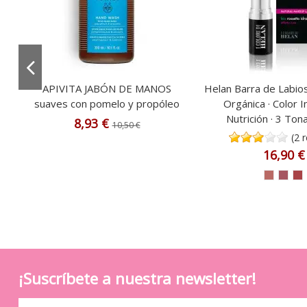
E
APIVITA JABÓN DE MANOS
Helan Barra de Labio
A
suaves con pomelo y propóleo
Orgánica · Color 
Nutrición · 3 Ton
8,93 €
10,50 €
(2 
16,90 €
¡Suscríbete a nuestra newsletter!