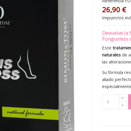
Referencia
FU
26,90 €
Impuestos inc
Devuelve la f
Fungusless 
Este
tratamie
naturales
de al
las alteracio
Su fórmula re
aliado perfec
especialmente