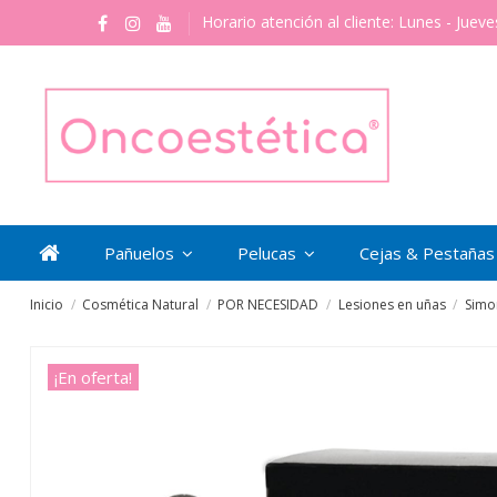
Horario atención al cliente: Lunes - Jueve
Pañuelos
Pelucas
Cejas & Pestaña
Inicio
Cosmética Natural
POR NECESIDAD
Lesiones en uñas
Simo
¡En oferta!