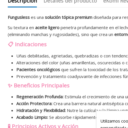
Descripción
Detalles del producto
eKomi Re
Fungusless
es una
solución tópica premium
diseñada para rest
Su textura en
aceite ligero
penetra profundamente en el lecho 
(eliminando manchas y rugosidades), sino que crea un
entorn
📋 Indicaciones
Uñas debilitadas, agrietadas, quebradizas o con tenden
Alteraciones del color (uñas amarillentas, oscurecidas o 
Pacientes oncológicos
que sufren la toxicidad de los tra
Prevención y tratamiento coadyuvante de infecciones fún
✨ Beneficios Principales
Regeneración Profunda:
Estimula el crecimiento de una u
Acción Protectora:
Crea una barrera natural antiséptica 
Hidratación y Flexibilidad:
Nutre la cutícula y la lámina un
Acabado Limpio:
Se absorbe rápidamente sin dejar una se
Utilizamos coo
🧪 Principios Activos y Acción
personalizada 