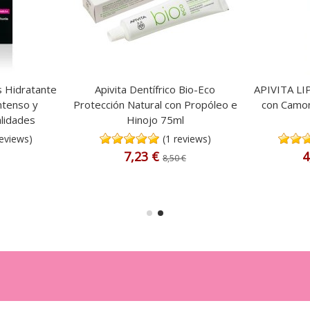
s Hidratante
Apivita Dentífrico Bio-Eco
APIVITA LI
Intenso y
Protección Natural con Propóleo e
con Camom
alidades
Hinojo 75ml
reviews)
(1 reviews)
7,23 €
4
8,50 €