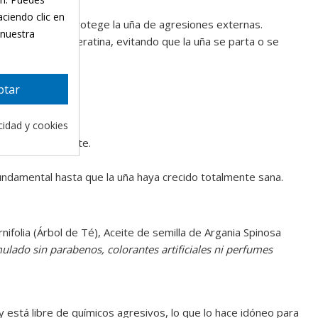
aciendo clic en
as naturales. Protege la uña de agresiones externas.
 nuestra
sticidad a la queratina, evitando que la uña se parta o se
diato.
ptar
acidad y cookies
utícula circundante.
fundamental hasta que la uña haya crecido totalmente sana.
nifolia (Árbol de Té), Aceite de semilla de Argania Spinosa
ulado sin parabenos, colorantes artificiales ni perfumes
y está libre de químicos agresivos, lo que lo hace idóneo para