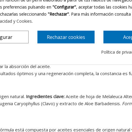
us preferencias pulsando en
"Configurar"
, aceptar todas las cookies h
ente por sus potentes propiedades antifúngicas y antibacterian
echazarlas seleccionando
"Rechazar"
. Para más información consulta
sos esenciales. Aportan una nutrición extrema que devuelve la ela
vacidad y Cookies
.
ula si presenta irritación o sensibilidad, aportando bienestar inme
igurar
Rechazar cookies
Ace
Política de priv
 aplicación.
 de
Fungusless
sobre toda la superficie de la uña, los bordes y la c
 la absorción del aceite.
esultados óptimos y una regeneración completa, la constancia es 
igen natural.
Ingredientes clave:
Aceite de hoja de Melaleuca Alter
Eugenia Caryophyllus (Clavo) y extracto de Aloe Barbadensis.
Form
 fórmula está compuesta por aceites esenciales de origen natural 