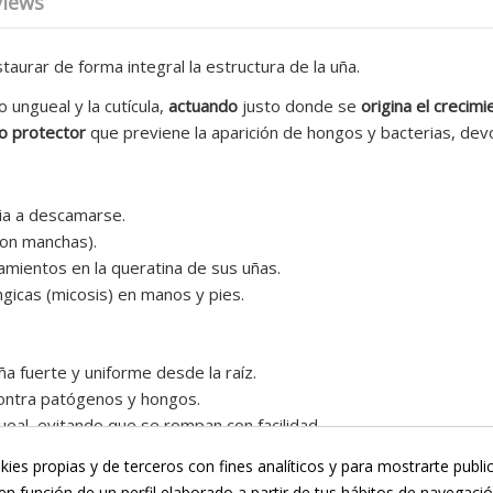
views
aurar de forma integral la estructura de la uña.
ungueal y la cutícula,
actuando
justo donde se
origina el crecimi
o protector
que previene la aparición de hongos y bacterias, dev
cia a descamarse.
con manchas).
tamientos en la queratina de sus uñas.
gicas (micosis) en manos y pies.
ña fuerte y uniforme desde la raíz.
contra patógenos y hongos.
gueal, evitando que se rompan con facilidad.
nsación grasa desagradable, permitiendo calzarse o realizar act
kies propias y de terceros con fines analíticos y para mostrarte publi
en función de un perfil elaborado a partir de tus hábitos de navegaci