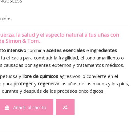
NGUSLESS
luidos
uerza, la salud y el aspecto natural a tus uñas con
de Simon & Tom
.
nto intensivo
combina
aceites esenciales
e
ingredientes
ta eficacia para combatir la fragilidad, el tono amarillento o
nes causadas por agentes externos y tratamientos médicos.
spetuosa y
libre de químicos
agresivos lo convierte en el
to para
proteger
y
regenerar
las uñas de las manos y los pies,
 durante y después de los procesos oncológicos.
Añadir al carrito