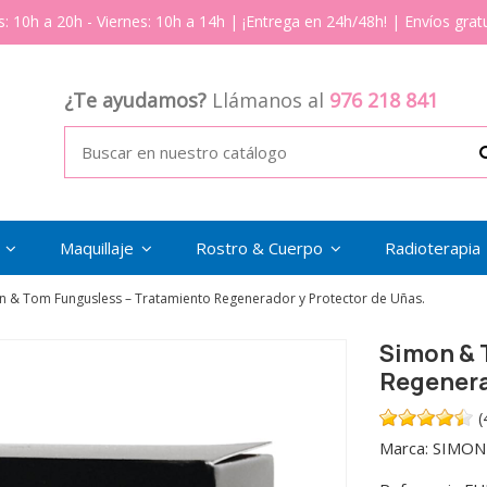
s: 10h a 20h - Viernes: 10h a 14h | ¡Entrega en 24h/48h! | Envíos gratu
¿Te ayudamos?
Llámanos al
976 218 841
s
Maquillaje
Rostro & Cuerpo
Radioterapia
n & Tom Fungusless – Tratamiento Regenerador y Protector de Uñas.
Simon & 
Regenera
(
Marca:
SIMON