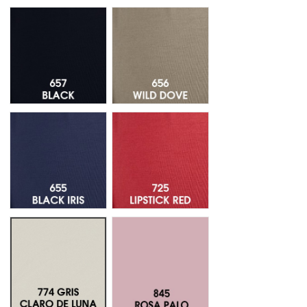
657 Black
656 Wild Dove
655 Black Iris
725 Lipstick Red
774 Gris Claro de Luna
845 Rosa Palo