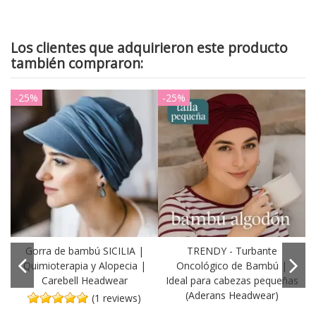
Los clientes que adquirieron este producto
también compraron:
-25%
-25%
-
Gorra de bambú SICILIA |
TRENDY - Turbante
Quimioterapia y Alopecia |
Oncológico de Bambú |
o
Carebell Headwear
Ideal para cabezas pequeñas
(Aderans Headwear)
(1 reviews)