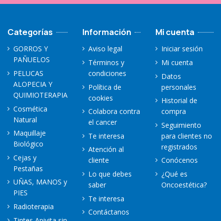
Categorías
Información
Mi cuenta
GORROS Y
Aviso legal
Iniciar sesión
PAÑUELOS
Términos y
Mi cuenta
PELUCAS
condiciones
Datos
ALOPECIA Y
Política de
personales
QUIMIOTERAPIA
cookies
Historial de
Cosmética
Colabora contra
compra
Natural
el cancer
Seguimiento
Maquillaje
Te interesa
para clientes no
Biológico
registrados
Atención al
Cejas y
cliente
Conócenos
Pestañas
Lo que debes
¿Qué es
UÑAS, MANOS y
saber
Oncoestética?
PIES
Te interesa
Radioterapia
Contáctanos
Tintes Apivita sin