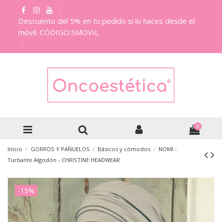
Descuento del 5% en tu pedido si lo haces desde el
móvil. CÓDIGO:5MOVIL
0
Inicio
GORROS Y PAÑUELOS
Básicos y cómodos
NOMI -
Turbante Algodón - CHRISTINE HEADWEAR
-15%