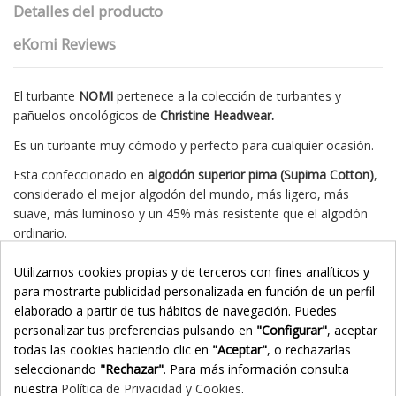
Detalles del producto
eKomi Reviews
El turbante
NOMI
pertenece a la colección de turbantes y
pañuelos oncológicos de
Christine Headwear.
Es un turbante muy cómodo y perfecto para cualquier ocasión.
Esta confeccionado en
algodón superior pima (Supima Cotton)
,
considerado el mejor algodón del mundo, m
ás ligero, más
suave, más luminoso y un 45% más resistente que el algodón
ordinario.
El diseño de este turbante es sencillo, pero tiene varias palas o
Utilizamos cookies propias y de terceros con fines analíticos y
pliegues a lo largo del contorno, pudiendo colocarlas planas o
para mostrarte publicidad personalizada en función de un perfil
bien arrugarlas para conseguir mas volumen.
elaborado a partir de tus hábitos de navegación. Puedes
personalizar tus preferencias pulsando en
"Configurar"
, aceptar
Este turbante, gracias a su diseño sin costuras y su tejido
todas las cookies haciendo clic en
"Aceptar"
, o rechazarlas
natural de máxima calidad esta indicado para utilizar en casos
seleccionando
"Rechazar"
. Para más información consulta
de alopecia o caida de cabello como causa de tratamientos
nuestra
Política de Privacidad y Cookies
.
oncológicos como la quimioterapia.