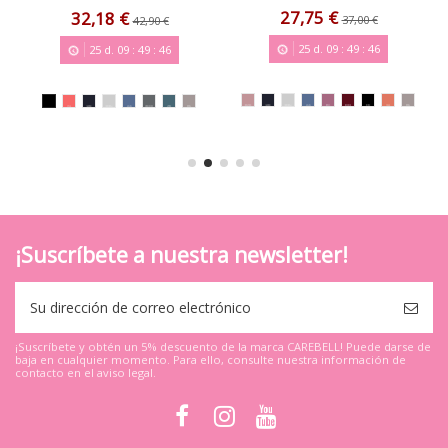
27,75 €
32,18 €
37,00 €
42,90 €
25
d.
09
:
49
:
45
25
d.
09
:
49
:
45
¡Suscríbete a nuestra newsletter!
¡Suscríbete y obtén un 5% descuento de la marca CAREBELL! Puede darse de
baja en cualquier momento. Para ello, consulte nuestra información de
contacto en el aviso legal.