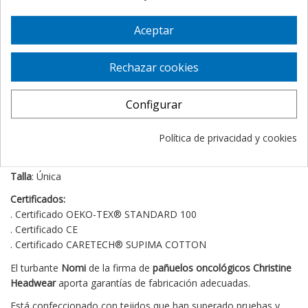
Gracias a su
comodidad
es apto tanto paa
salir
como para estar
Aceptar
en
casa
.
Su ajuste es perfecto gracias a la elasticidad del tejido y la
Rechazar cookies
gomita que lleva en la nuca.
Este modelo está disponible en
5 colores
lisos, perfecto como
Configurar
fondo de armario para combinar con toda tu ropa.
CARACTERISTICAS
Política de privacidad y cookies
Composición:
95% Algodón Supima - 5% Spandex
Talla
: Única
Certificados:
. Certificado OEKO-TEX® STANDARD 100
. Certificado CE
. Certificado CARETECH® SUPIMA COTTON
El turbante
Nomi
de la firma de
pañuelos oncológicos Christine
Headwear
aporta garantías de fabricación adecuadas.
Está confeccionado con tejidos que han superado pruebas y