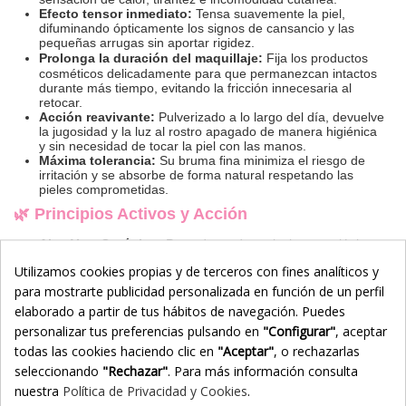
Efecto tensor inmediato:
Tensa suavemente la piel,
difuminando ópticamente los signos de cansancio y las
pequeñas arrugas sin aportar rigidez.
Prolonga la duración del maquillaje:
Fija los productos
cosméticos delicadamente para que permanezcan intactos
durante más tiempo, evitando la fricción innecesaria al
retocar.
Acción reavivante:
Pulverizado a lo largo del día, devuelve
la jugosidad y la luz al rostro apagado de manera higiénica
y sin necesidad de tocar la piel con las manos.
Máxima tolerancia:
Su bruma fina minimiza el riesgo de
irritación y se absorbe de forma natural respetando las
pieles comprometidas.
🌿 Principios Activos y Acción
Aloe Vera Orgánico:
Procedente de agricultura ecológica,
aporta propiedades antiinflamatorias, regeneradoras y
Utilizamos cookies propias y de terceros con fines analíticos y
altamente nutritivas que mitigan las rojeces.
Ácido Hialurónico:
Retiene el agua en las capas
para mostrarte publicidad personalizada en función de un perfil
epidérmicas, rellenando la piel desde el interior y
elaborado a partir de tus hábitos de navegación. Puedes
combatiendo la descamación oncológica.
personalizar tus preferencias pulsando en
"Configurar"
, aceptar
Panthenol (Vitamina B5):
Un potente reparador cutáneo
que refuerza de manera eficaz la barrera de la piel,
todas las cookies haciendo clic en
"Aceptar"
, o rechazarlas
acelerando su proceso natural de recuperación.
seleccionando
"Rechazar"
. Para más información consulta
Vitamina C:
Actúa como un escudo antioxidante frente a
nuestra
Política de Privacidad y Cookies
.
los radicales libres, unifica sutilmente el tono y despierta la
luminosidad natural del rostro.