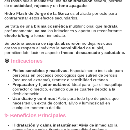
del rostro suele manifestar una
deshidratación
severa, pérdida
de
elasticidad
,
rojeces
y un
tono
apagado
.
Hidro Flash de Jorge de la Garza
es el aliado perfecto para
contrarrestar estos efectos secundarios.
Se trata de una
bruma cosmética
multifuncional que
hidrata
profundamente,
calma
las irritaciones y aporta un reconfortante
efecto
lifting
o tensor inmediato.
Su
textura acuosa
de
rápida absorción
no deja residuos
grasos y respeta al máximo la
sensibilidad
de tu piel,
permitiéndote lucir un aspecto
fresco
,
descansado
y
saludable.
🎯
Indicaciones
Pieles sensibles y reactivas:
Especialmente indicado para
personas en procesos oncológicos que sufren de xerosis
(sequedad extrema), tirantez o sensibilidad cutánea.
Preparador y fijador cutáneo:
Ideal para fijar el maquillaje
corrector o médico, evitando que se cuartee debido a la
deshidratación.
Uso diario y continuo:
Apto para todo tipo de pieles que
necesiten un extra de confort, alivio y luminosidad en
cualquier momento del día.
✨ Beneficios Principales
Hidratación y calma instantánea:
Alivia de inmediato la
sensación de calor, tirantez e incomodidad cutánea.