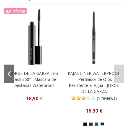
¡En oferta!
JORGE DE LA GARZA Top
KAJAL LINER WATERPROOF
n
Lash 360º - Máscara de
- Perfilador de Ojos
pestañas Waterproof
Resistente al Agua - JORGE
DE LA GARZA
18,90 €
(1 reviews)
16,90 €