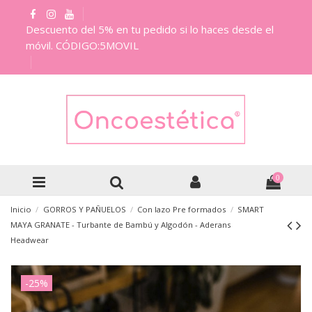
Descuento del 5% en tu pedido si lo haces desde el
móvil. CÓDIGO:5MOVIL
0
Inicio
GORROS Y PAÑUELOS
Con lazo Pre formados
SMART
MAYA GRANATE - Turbante de Bambú y Algodón - Aderans
Headwear
-25%