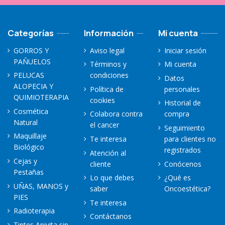
Categorías
Información
Mi cuenta
GORROS Y
Aviso legal
Iniciar sesión
PAÑUELOS
Términos y
Mi cuenta
PELUCAS
condiciones
Datos
ALOPECIA Y
Política de
personales
QUIMIOTERAPIA
cookies
Historial de
Cosmética
Colabora contra
compra
Natural
el cancer
Seguimiento
Maquillaje
Te interesa
para clientes no
Biológico
registrados
Atención al
Cejas y
cliente
Conócenos
Pestañas
Lo que debes
¿Qué es
UÑAS, MANOS y
saber
Oncoestética?
PIES
Te interesa
Radioterapia
Contáctanos
Tintes Apivita sin