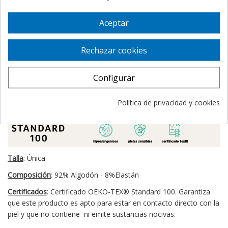
diseños.
Aceptar
Su diseño
Maya Granate
, combina la base en color granate con
una cenefa en la diadema del contorno, estampada con unos
rombos tipo étnico
Rechazar cookies
Configurar
Política de privacidad y cookies
Talla
: Única
Composición
: 92% Algodón - 8%Elastán
Certificados
: Certificado OEKO-TEX
®
Standard 100. Garantiza
que este producto es apto para estar en contacto directo con la
piel y que no contiene ni emite sustancias nocivas.