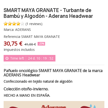
SMART MAYA GRANATE - Turbante de
Bambú y Algodón - Aderans Headwear
(1 reviews)
Marca:
ADERANS
Referencia
SMART MAYA GRANATE
30,75 €
41,00 €
-25%
Impuestos incluidos
Time left
24
d.
10
:
19
:
51
Pañuelo oncológico SMART MAYA GRANATE de la marca
ADERANS Headwear
Confeccionado en tejido natural de algodón
Colección otoño-invierno.
HECHO A MANO EN ESPAÑA.