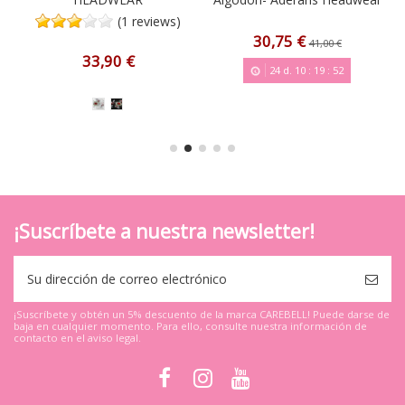
(1 reviews)
30,75 €
41,00 €
33,90 €
24
d.
10
:
19
:
51
¡Suscríbete a nuestra newsletter!
¡Suscríbete y obtén un 5% descuento de la marca CAREBELL! Puede darse de
baja en cualquier momento. Para ello, consulte nuestra información de
contacto en el aviso legal.