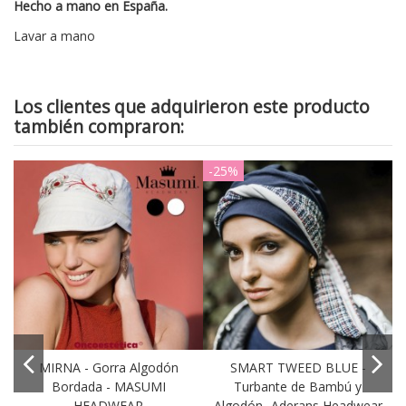
Hecho a mano en España.
Lavar a mano
Los clientes que adquirieron este producto
también compraron:
-25%
-
MIRNA - Gorra Algodón
SMART TWEED BLUE -
Bordada - MASUMI
Turbante de Bambú y
HEADWEAR
Algodón- Aderans Headwear