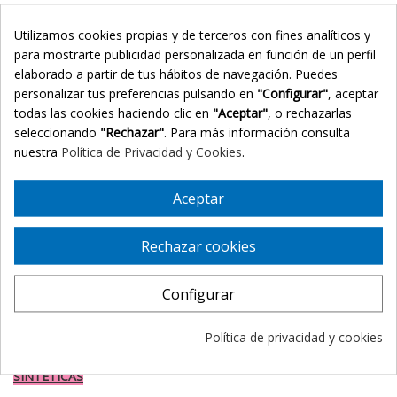
Al ser sintética, el peinado se mantiene siempre perfecto.
Utilizamos cookies propias y de terceros con fines analíticos y
Esta disponible en diferentes tonos y efectos.
para mostrarte publicidad personalizada en función de un perfil
CARACTERISTICAS
elaborado a partir de tus hábitos de navegación. Puedes
personalizar tus preferencias pulsando en
"Configurar"
, aceptar
Tipo de cabello:
Sintético.
todas las cookies haciendo clic en
"Aceptar"
, o rechazarlas
Características:
seleccionando
"Rechazar"
. Para más información consulta
nuestra
Política de Privacidad y Cookies
.
- ◗ Lace Front (Tul frontal invisible)
- ★★★ Monofilamento en zona de la raya
Aceptar
ELEGIR EL COLOR
Rechazar cookies
ROOTED
- Con efecto raiz mas oscura
MIX
- Combinación de tonalidades con efecto mechas
Configurar
TIPPED
- Puntas mas claras, mas marcado que el efecto
Rooted
Política de privacidad y cookies
MANTENIMIENTO Y RECOMENDACIONES PARA PELUCAS
SINTÉTICAS