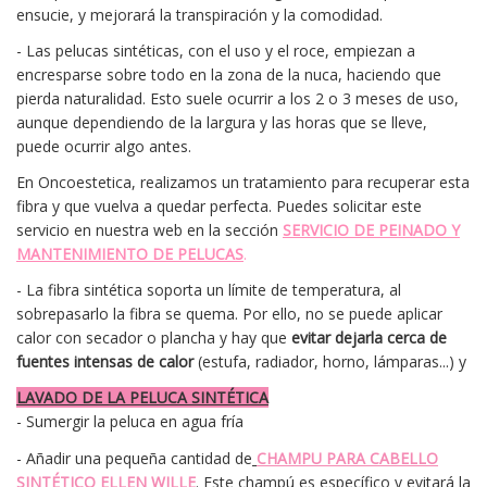
ensucie, y mejorará la transpiración y la comodidad.
- Las pelucas sintéticas, con el uso y el roce, empiezan a
encresparse sobre todo en la zona de la nuca, haciendo que
pierda naturalidad. Esto suele ocurrir a los 2 o 3 meses de uso,
aunque dependiendo de la largura y las horas que se lleve,
puede ocurrir algo antes.
En Oncoestetica, realizamos un tratamiento para recuperar esta
fibra y que vuelva a quedar perfecta. Puedes solicitar este
servicio en nuestra web en la sección
SERVICIO DE PEINADO Y
MANTENIMIENTO DE PELUCAS
.
- La fibra sintética soporta un límite de temperatura, al
sobrepasarlo la fibra se quema. Por ello, no se puede aplicar
calor con secador o plancha y hay que
evitar dejarla cerca de
fuentes intensas de calor
(estufa, radiador, horno, lámparas...) y
LAVADO DE LA PELUCA SINTÉTICA
- Sumergir la peluca en agua fría
- Añadir una pequeña cantidad de
CHAMPU PARA CABELLO
SINTÉTICO ELLEN WILLE
. Este champú es específico y evitará la