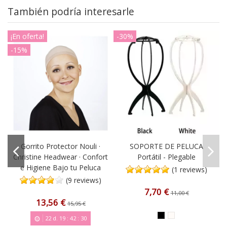
También podría interesarle
¡En oferta!
-30%
-15%
Gorrito Protector Nouli ·
SOPORTE DE PELUCA
Christine Headwear · Confort
Portátil - Plegable
e Higiene Bajo tu Peluca
(1 reviews)
(9 reviews)
7,70 €
11,00 €
13,56 €
15,95 €
22
d.
19
:
42
:
30