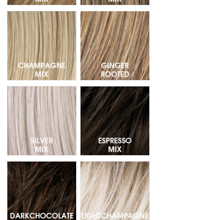
Champagne Mix - Mechas 20.26.25
Ginger Rooted - Raíz oscura 26.2
Silver Mix - Mechas 60.56
Espresso Mix - Mechas 4.6.2
Darkchocolate Mix - Mechas 6.33.4
Lightchampagne Mix - Mechas 25