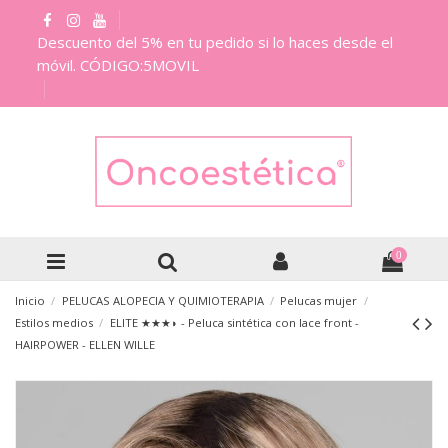
Descuento del 5% en tu pedido si lo haces desde el
móvil. CÓDIGO:5MOVIL
0
Inicio
PELUCAS ALOPECIA Y QUIMIOTERAPIA
Pelucas mujer
Estilos medios
ELITE ★★★◗ - Peluca sintética con lace front -
HAIRPOWER - ELLEN WILLE