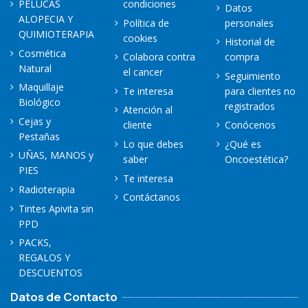
PELUCAS
condiciones
Datos
ALOPECIA Y
Política de
personales
QUIMIOTERAPIA
cookies
Historial de
Cosmética
Colabora contra
compra
Natural
el cancer
Seguimiento
Maquillaje
Te interesa
para clientes no
Biológico
registrados
Atención al
Cejas y
cliente
Conócenos
Pestañas
Lo que debes
¿Qué es
UÑAS, MANOS y
saber
Oncoestética?
PIES
Te interesa
Radioterapia
Contáctanos
Tintes Apivita sin
PPD
PACKS,
REGALOS Y
DESCUENTOS
Datos de Contacto