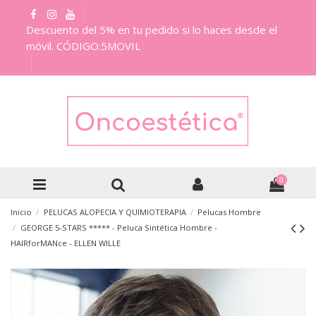
Descuento del 5% en tu pedido si lo haces desde el
móvil. CÓDIGO:5MOVIL
0
Inicio
PELUCAS ALOPECIA Y QUIMIOTERAPIA
Pelucas Hombre
GEORGE 5-STARS ***** - Peluca Sintética Hombre -
HAIRforMANce - ELLEN WILLE