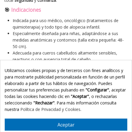
total
seguridad
y
confianza
.
🎯
Indicaciones
Indicada para uso médico, oncológico (tratamientos de
quimioterapia) y todo tipo de alopecia infantil.
Especialmente diseñada para niñas, adaptándose a sus
medidas anatómicas y contornos (talla extra pequeña: 48-
50 cm).
Adecuada para cueros cabelludos altamente sensibles,
reactivos o con ausencia total de cabello.
✨ Beneficios Principales
Utilizamos cookies propias y de terceros con fines analíticos y
para mostrarte publicidad personalizada en función de un perfil
Aspecto 100% natural y dulce:
Su diseño liso y su caída
elaborado a partir de tus hábitos de navegación. Puedes
fluida recrean perfectamente el aspecto y el brillo del
personalizar tus preferencias pulsando en
"Configurar"
, aceptar
cabello infantil.
todas las cookies haciendo clic en
"Aceptar"
, o rechazarlas
Comodidad y ligereza insuperable:
Con un peso de solo
seleccionando
"Rechazar"
. Para más información consulta
105 gramos, no ejerce presión sobre la cabeza de la niña,
nuestra
Política de Privacidad y Cookies
.
evitando dolores o fatiga.
Máxima transpirabilidad:
Su estructura interna de tramas
Aceptar
abiertas y costuras finas favorece una ventilación
continua, evitando la acumulación de sudor y el picor.