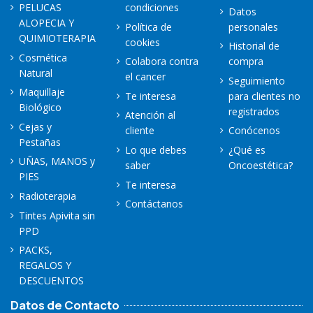
PELUCAS
condiciones
Datos
ALOPECIA Y
Política de
personales
QUIMIOTERAPIA
cookies
Historial de
Cosmética
Colabora contra
compra
Natural
el cancer
Seguimiento
Maquillaje
Te interesa
para clientes no
Biológico
registrados
Atención al
Cejas y
cliente
Conócenos
Pestañas
Lo que debes
¿Qué es
UÑAS, MANOS y
saber
Oncoestética?
PIES
Te interesa
Radioterapia
Contáctanos
Tintes Apivita sin
PPD
PACKS,
REGALOS Y
DESCUENTOS
Datos de Contacto