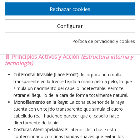
Efecto "Listo para usar":
La microfibra sintética premium
Rechazar cookies
mantiene su peinado intacto tras los lavados. Solo se lava,
se deja secar al aire y recupera su forma original sin
Configurar
necesidad de peinar.
Libertad de movimiento:
Su ajuste ergonómico y seguro
garantiza que la peluca permanezca fija y en su sitio ante
Política de privacidad y cookies
cualquier actividad lúdica o escolar.
🧬 Principios Activos y Acción
(Estructura interna y
tecnología)
Tul Frontal Invisible (Lace Front):
Incorpora una malla
transparente en la frente tejida a mano pelo a pelo, lo que
simula un nacimiento del cabello indetectable. Permite
retirar el flequillo de la cara de forma totalmente natural.
Monofilamento en la Raya:
La zona superior de la raya
cuenta con un tejido transparente que simula el cuero
cabelludo real, haciendo parecer que el cabello nace
directamente de la piel.
Costuras Aterciopeladas:
El interior de la base está
confeccionado con finas bandas suaves que evitan los