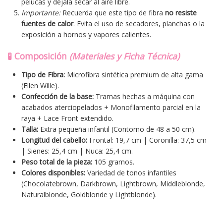
pelucas y déjala secar al aire libre.
Importante:
Recuerda que este tipo de fibra
no resiste
fuentes de calor
. Evita el uso de secadores, planchas o la
exposición a hornos y vapores calientes.
🧪 Composición
(Materiales y Ficha Técnica)
Tipo de Fibra:
Microfibra sintética premium de alta gama
(Ellen Wille).
Confección de la base:
Tramas hechas a máquina con
acabados aterciopelados + Monofilamento parcial en la
raya + Lace Front extendido.
Talla:
Extra pequeña infantil (Contorno de 48 a 50 cm).
Longitud del cabello:
Frontal: 19,7 cm | Coronilla: 37,5 cm
| Sienes: 25,4 cm | Nuca: 25,4 cm.
Peso total de la pieza:
105 gramos.
Colores disponibles:
Variedad de tonos infantiles
(Chocolatebrown, Darkbrown, Lightbrown, Middleblonde,
Naturalblonde, Goldblonde y Lightblonde).