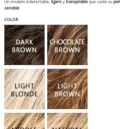
Un modelo indetectable,
ligero
y
transpirable
que cuida su
piel
sensible
.
COLOR
DARKBROWN KIDS
CHOCOLATEBROWN KIDS
LIGHTBLONDE KIDS
LIGHTBROWN KIDS
MIDDLEBLONDE KIDS
NATURALBLONDE KIDS