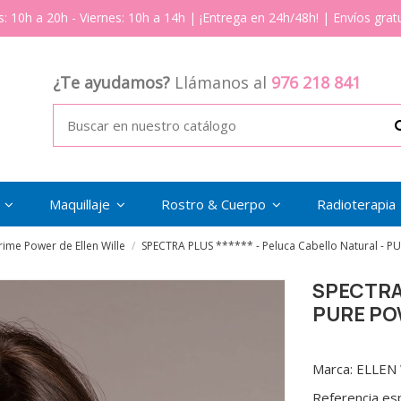
s: 10h a 20h - Viernes: 10h a 14h | ¡Entrega en 24h/48h! | Envíos gratu
¿Te ayudamos?
Llámanos al
976 218 841
s
Maquillaje
Rostro & Cuerpo
Radioterapia
ime Power de Ellen Wille
SPECTRA PLUS ****** - Peluca Cabello Natural - P
SPECTRA 
PURE POW
Marca:
ELLEN
Referencia
es