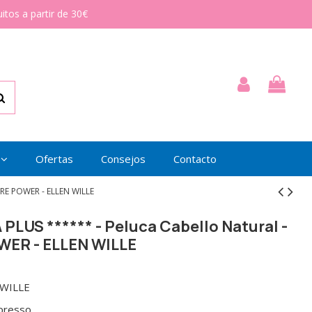
itos a partir de 30€
Ofertas
Consejos
Contacto
URE POWER - ELLEN WILLE
PLUS ****** - Peluca Cabello Natural -
ER - ELLEN WILLE
 WILLE
presso