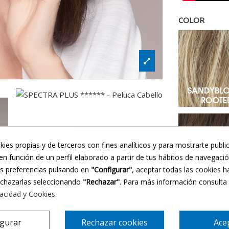
COLOR
San
Cho
kies propias y de terceros con fines analíticos y para mostrarte publi
en función de un perfil elaborado a partir de tus hábitos de navegaci
us preferencias pulsando en
"Configurar"
, aceptar todas las cookies h
echazarlas seleccionando
"Rechazar"
. Para más información consulta
vacidad y Cookies
.
igurar
Rechazar cookies
Ace