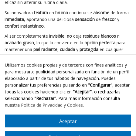
eficaz sin alterar su rutina diaria.
Su innovadora
textura
en
bruma
continua se
absorbe
de forma
inmediata
, aportando una deliciosa
sensación
de
frescor
y
confort instantáneo.
Al ser completamente
invisible
,
no
deja
residuos blancos
ni
acabado graso
, lo que la convierte en la
opción perfecta
para
mantener una
piel radiante
,
cuidada
y
protegida
en cualquier
situación.
Utilizamos cookies propias y de terceros con fines analíticos y
🎯
Indicaciones
para mostrarte publicidad personalizada en función de un perfil
Apto para todo tipo de pieles (secas, mixtas o grasas).
elaborado a partir de tus hábitos de navegación. Puedes
Diseñado para el uso diario en exteriores, actividades
personalizar tus preferencias pulsando en
"Configurar"
, aceptar
urbanas o deportivas.
todas las cookies haciendo clic en
"Aceptar"
, o rechazarlas
Ideal para una reaplicación cómoda a lo largo del día,
seleccionando
"Rechazar"
. Para más información consulta
incluso directamente sobre el maquillaje.
nuestra
Política de Privacidad y Cookies
.
✨ Beneficios Principales
Aceptar
Alta protección (SPF 50):
Defensa avanzada de amplio
espectro contra los rayos UVA y UVB.