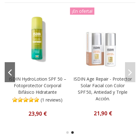
¡En oferta!
a
ISDIN HydroLotion SPF 50 –
ISDIN Age Repair - Protector
Fotoprotector Corporal
Solar Facial con Color
Bifásico Hidratante
SPF 50, Antiedad y Triple
Acción.
(1 reviews)
21,90 €
23,90 €