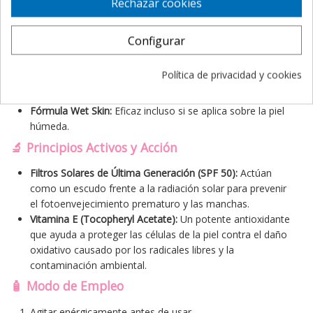
Rechazar cookies
Textura invisible y tacto seco:
Acabado mate natural, sin
brillos, sin dejar marcas blancas ni sensación pegajosa.
Efecto refrescante:
Aporta hidratación y una ráfaga de
Configurar
frescor inmediato en cada aplicación.
Formato Take-Away (100ml):
Tamaño práctico y
Política de privacidad y cookies
compacto, ideal para viajar, ir al gimnasio o llevar en el día
a día.
Fórmula Wet Skin:
Eficaz incluso si se aplica sobre la piel
húmeda.
🔬 Principios Activos y Acción
Filtros Solares de Última Generación (SPF 50):
Actúan
como un escudo frente a la radiación solar para prevenir
el fotoenvejecimiento prematuro y las manchas.
Vitamina E (Tocopheryl Acetate):
Un potente antioxidante
que ayuda a proteger las células de la piel contra el daño
oxidativo causado por los radicales libres y la
contaminación ambiental.
🧴 Modo de Empleo
Agitar enérgicamente antes de usar.