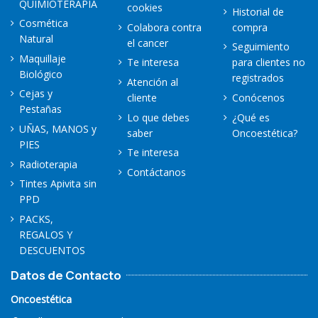
QUIMIOTERAPIA
cookies
Historial de
Cosmética
Colabora contra
compra
Natural
el cancer
Seguimiento
Maquillaje
Te interesa
para clientes no
Biológico
registrados
Atención al
Cejas y
cliente
Conócenos
Pestañas
Lo que debes
¿Qué es
UÑAS, MANOS y
saber
Oncoestética?
PIES
Te interesa
Radioterapia
Contáctanos
Tintes Apivita sin
PPD
PACKS,
REGALOS Y
DESCUENTOS
Datos de Contacto
Oncoestética