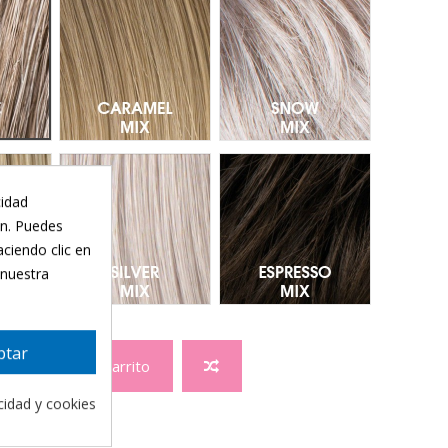
ke Mix - Mechas 48.28.36
Caramel Mix - Mechas 26.19.20
Snow Mix - Mechas 60
mpagne Mix - Mechas 20.26.25
Silver Mix - Mechas 60.56
Espresso Mix - Mechas
cidad
ón. Puedes
aciendo clic en
 nuestra
ptar
Añadir al carrito
acidad y cookies