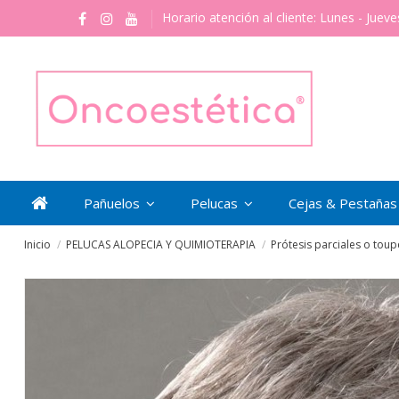
Horario atención al cliente: Lunes - Jueve
Pañuelos
Pelucas
Cejas & Pestaña
Inicio
PELUCAS ALOPECIA Y QUIMIOTERAPIA
Prótesis parciales o toup