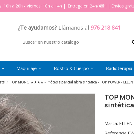
s: 10h a 20h - Viernes: 10h a 14h | ¡Entrega en 24h/48h! | Envíos gratu
¿Te ayudamos?
Llámanos al
976 218 841
s
Maquillaje
Rostro & Cuerpo
Radioterapia
ets
TOP MONO ★★★★ - Prótesis parcial fibra sintética - TOP POWER - ELLEN
TOP MONO
sintétic
Marca:
ELLEN
Referencia
EW