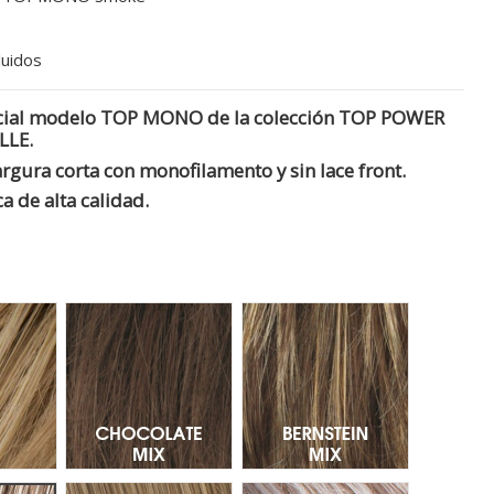
luidos
rcial modelo TOP MONO de la colección TOP POWER
LLE.
rgura corta con monofilamento y sin lace front.
ca de alta calidad.
d Mix 14.26.20
Chocolate Mix - Mechas 830.6.4
Bernstein Mix - Mecha