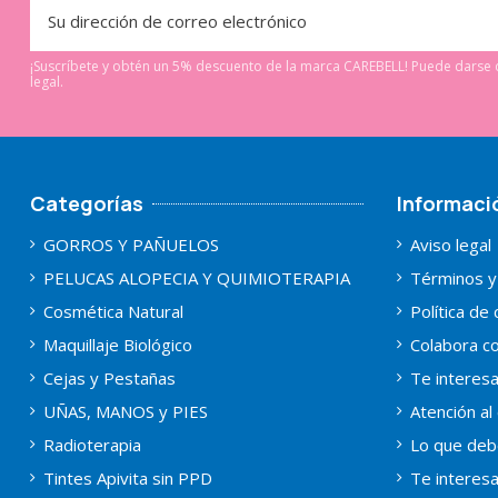
¡Suscríbete y obtén un 5% descuento de la marca CAREBELL! Puede darse d
legal.
Categorías
Informaci
GORROS Y PAÑUELOS
Aviso legal
PELUCAS ALOPECIA Y QUIMIOTERAPIA
Términos y
Cosmética Natural
Política de
Maquillaje Biológico
Colabora co
Cejas y Pestañas
Te interes
UÑAS, MANOS y PIES
Atención al 
Radioterapia
Lo que deb
Tintes Apivita sin PPD
Te interes