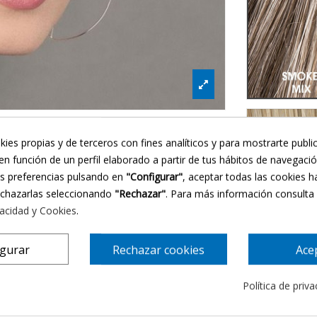
Smo
Cha
kies propias y de terceros con fines analíticos y para mostrarte publi
en función de un perfil elaborado a partir de tus hábitos de navegaci
us preferencias pulsando en
"Configurar"
, aceptar todas las cookies h
echazarlas seleccionando
"Rechazar"
. Para más información consulta
vacidad y Cookies
.
igurar
Rechazar cookies
Ace
Política de priv