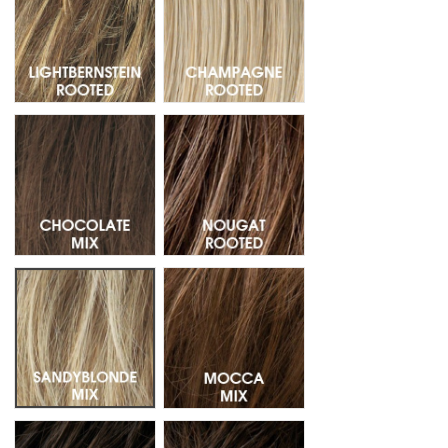
Chocolate Mix - Mechas 830.6.4
Nougat Rooted - Raiz oscura 12.
Sandyblonde Mix - Mechas 16.22.14
Mocca Mix - Mechas 830.12.27
Espresso Mix - Mechas 4.6.2
Darkchocolate Mix - Mechas 6.33