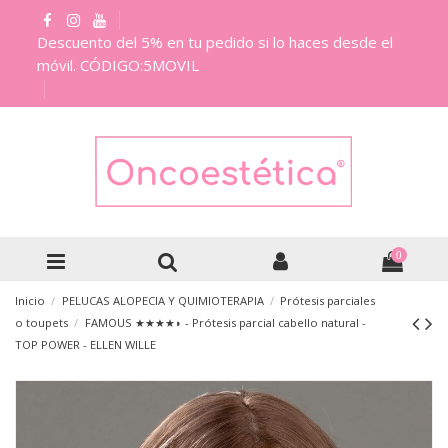
Descuento del 5% en tu pedido si lo haces desde el
móvil. CÓDIGO:5MOVIL
0
Inicio
PELUCAS ALOPECIA Y QUIMIOTERAPIA
Prótesis parciales
o toupets
FAMOUS ★★★★◗ - Prótesis parcial cabello natural -
TOP POWER - ELLEN WILLE