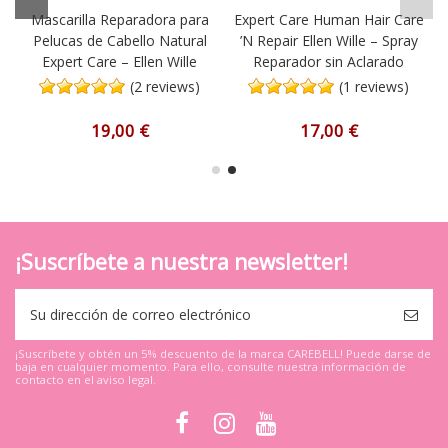
Mascarilla Reparadora para
Expert Care Human Hair Care
Pelucas de Cabello Natural
’N Repair Ellen Wille – Spray
Expert Care – Ellen Wille
Reparador sin Aclarado
(2 reviews)
(1 reviews)
19,00 €
17,00 €
¡Suscríbete a nuestra newsletter!
¡Suscríbete y obtén un 5% descuento de la marca CAREBELL! Puede darse de
baja en cualquier momento. Para ello, consulte nuestra información de
contacto en el aviso legal.