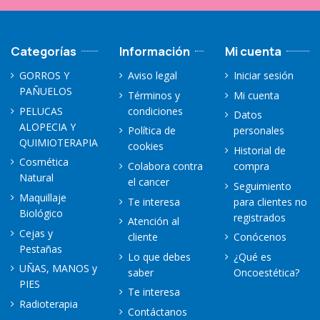
Categorías
Información
Mi cuenta
GORROS Y
Aviso legal
Iniciar sesión
PAÑUELOS
Términos y
Mi cuenta
PELUCAS
condiciones
Datos
ALOPECIA Y
Política de
personales
QUIMIOTERAPIA
cookies
Historial de
Cosmética
Colabora contra
compra
Natural
el cancer
Seguimiento
Maquillaje
Te interesa
para clientes no
Biológico
registrados
Atención al
Cejas y
cliente
Conócenos
Pestañas
Lo que debes
¿Qué es
UÑAS, MANOS y
saber
Oncoestética?
PIES
Te interesa
Radioterapia
Contáctanos