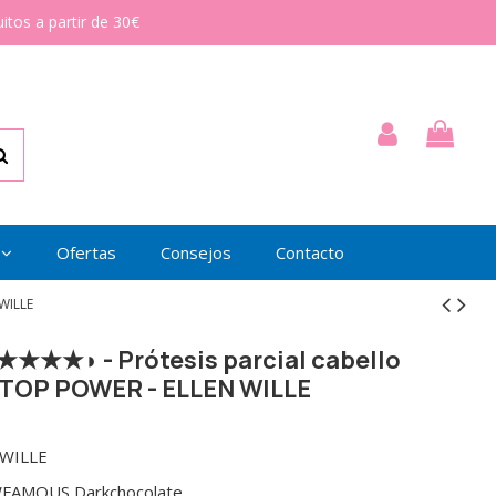
itos a partir de 30€
Ofertas
Consejos
Contacto
WILLE
★★★◗ - Prótesis parcial cabello
- TOP POWER - ELLEN WILLE
 WILLE
FAMOUS Darkchocolate