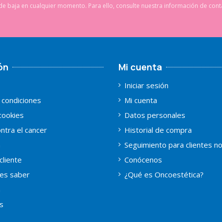
e baja en cualquier momento. Para ello, consulte nuestra información de conta
ón
Mi cuenta
Iniciar sesión
 condiciones
Mi cuenta
 cookies
Datos personales
ntra el cancer
Historial de compra
a
Seguimiento para clientes n
cliente
Conócenos
es saber
¿Qué es Oncoestética?
a
s