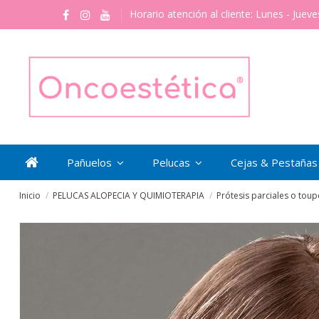
Horario atención al cliente: Lunes - Jueve
Pañuelos
Pelucas
Cejas & Pestaña
Inicio
PELUCAS ALOPECIA Y QUIMIOTERAPIA
Prótesis parciales o toup