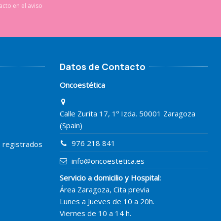
cto en el aviso
Datos de Contacto
Oncoestética
Calle Zurita 17, 1º Izda. 50001 Zaragoza
(Spain)
976 218 841
o registrados
info@oncoestetica.es
Servicio a domicilio y Hospital:
Área Zaragoza, Cita previa
Lunes a Jueves de 10 a 20h.
Viernes de 10 a 14 h.