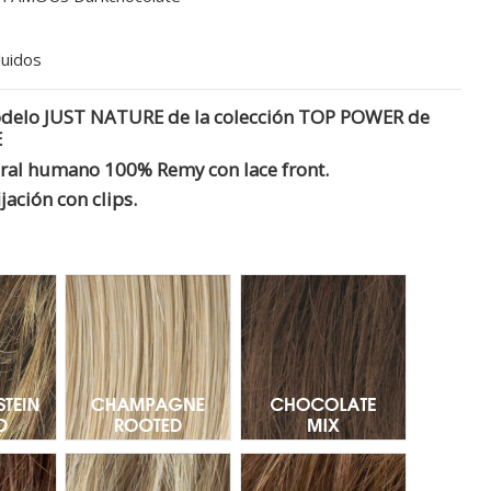
luidos
delo JUST NATURE de la colección TOP POWER de
E
ural humano 100% Remy con lace front.
jación con clips.
htbernstein Rooted - Raiz Oscura 27.12.26
Champagne Rooted - Raíz Oscura 20.26.25
Chocolate Mix - Mecha
gat Rooted - Raiz oscura 12.20.8
Sandyblonde Mix - Mechas 16.22.14
Mocca Mix - Mechas 8