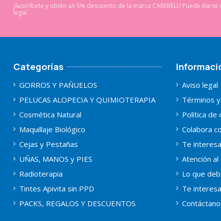
¡Suscríbete y obtén un 5% descuento de la marca CAREBELL! Puede darse d
legal.
Categorías
Informaci
GORROS Y PAÑUELOS
Aviso legal
PELUCAS ALOPECIA Y QUIMIOTERAPIA
Términos y
Cosmética Natural
Política de
Maquillaje Biológico
Colabora co
Cejas y Pestañas
Te interes
UÑAS, MANOS y PIES
Atención al 
Radioterapia
Lo que deb
Tintes Apivita sin PPD
Te interes
PACKS, REGALOS Y DESCUENTOS
Contáctano