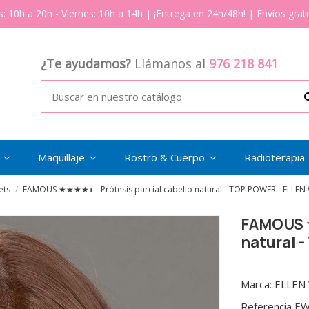
s: 10h a 20h - Viernes: 10h a 14h | ¡Entrega en 24h/48h! | Envíos gratu
¿Te ayudamos?
Llámanos al
976 218 841
s
Maquillaje
Rostro & Cuerpo
Radioterapia
ets
FAMOUS ★★★★◗ - Prótesis parcial cabello natural - TOP POWER - ELLEN 
FAMOUS ★
natural 
Marca:
ELLEN
Referencia
EW