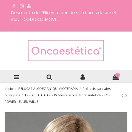
Descuento del 5% en tu pedido si lo haces desde el
móvil. CÓDIGO:5MOVIL
0
Inicio
PELUCAS ALOPECIA Y QUIMIOTERAPIA
Prótesis parciales
o toupets
EFFECT ★★★★◗ - Prótesis parcial fibra sintética - TOP
POWER - ELLEN WILLE