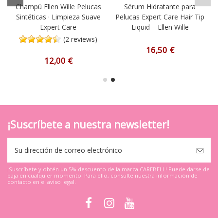
Champú Ellen Wille Pelucas
Sérum Hidratante para
Sintéticas · Limpieza Suave
Pelucas Expert Care Hair Tip
Expert Care
Liquid – Ellen Wille
(2 reviews)
16,50 €
12,00 €
¡Suscríbete a nuestra newsletter!
¡Suscríbete y obtén un 5% descuento de la marca CAREBELL! Puede darse de
baja en cualquier momento. Para ello, consulte nuestra información de
contacto en el aviso legal.