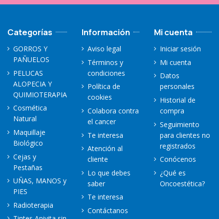
Categorías
Información
Mi cuenta
GORROS Y
Aviso legal
Iniciar sesión
PAÑUELOS
Términos y
Mi cuenta
PELUCAS
condiciones
Datos
ALOPECIA Y
Política de
personales
QUIMIOTERAPIA
cookies
Historial de
Cosmética
Colabora contra
compra
Natural
el cancer
Seguimiento
Maquillaje
Te interesa
para clientes no
Biológico
registrados
Atención al
Cejas y
cliente
Conócenos
Pestañas
Lo que debes
¿Qué es
UÑAS, MANOS y
saber
Oncoestética?
PIES
Te interesa
Radioterapia
Contáctanos
Tintes Apivita sin