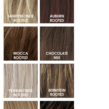
Mocca Rooted - Raiz Oscura 830.12.27
Chocolate Mix - Mechas 830.6.4
Pearlblonde Rooted - Raiz Oscura 101.14.16
Bernstein Rooted - Raiz oscura 1
Caramel Mix - Mechas 26.19.20
Espresso Mix - Mechas 4.6.2