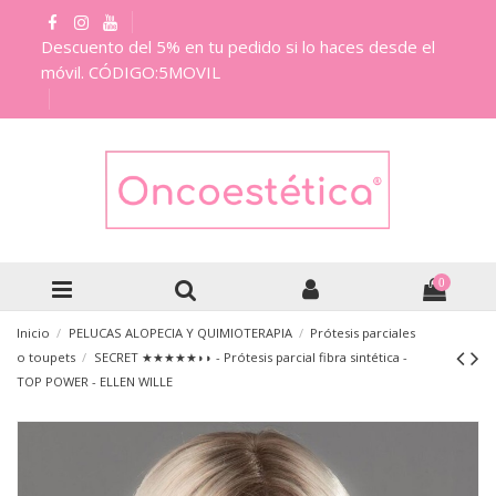
Descuento del 5% en tu pedido si lo haces desde el
móvil. CÓDIGO:5MOVIL
0
Inicio
PELUCAS ALOPECIA Y QUIMIOTERAPIA
Prótesis parciales
o toupets
SECRET ★★★★★◗◗ - Prótesis parcial fibra sintética -
TOP POWER - ELLEN WILLE