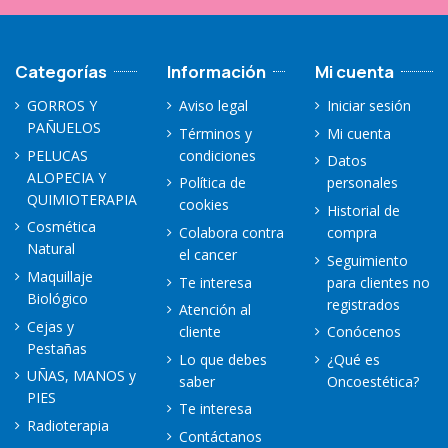
Categorías
Información
Mi cuenta
GORROS Y
Aviso legal
Iniciar sesión
PAÑUELOS
Términos y
Mi cuenta
PELUCAS
condiciones
Datos
ALOPECIA Y
Política de
personales
QUIMIOTERAPIA
cookies
Historial de
Cosmética
Colabora contra
compra
Natural
el cancer
Seguimiento
Maquillaje
Te interesa
para clientes no
Biológico
registrados
Atención al
Cejas y
cliente
Conócenos
Pestañas
Lo que debes
¿Qué es
UÑAS, MANOS y
saber
Oncoestética?
PIES
Te interesa
Radioterapia
Contáctanos