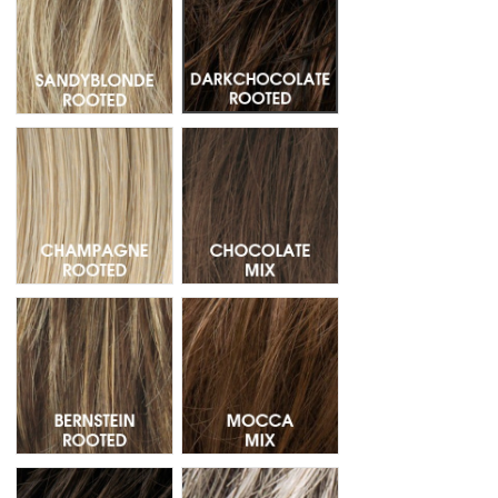
Champagne Rooted - Raíz Oscura 20.26.25
Chocolate Mix - Mechas 830.6.4
Bernstein Rooted - Raiz oscura 12.26.19
Mocca Mix - Mechas 830.12.27
Espresso Mix - Mechas 4.6.2
Stonegrey Rooted 51.44.39