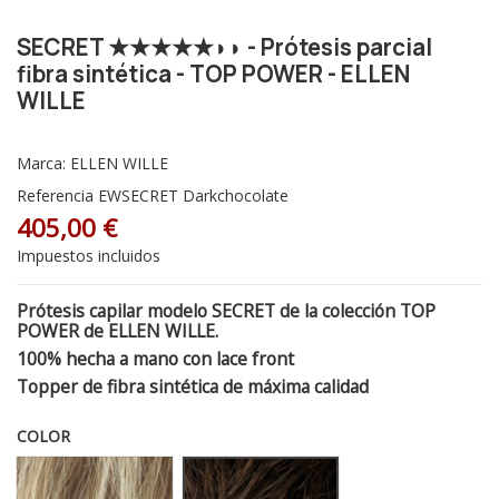
SECRET ★★★★★◗◗ - Prótesis parcial
fibra sintética - TOP POWER - ELLEN
WILLE
Marca:
ELLEN WILLE
Referencia
EWSECRET Darkchocolate
405,00 €
Impuestos incluidos
Prótesis capilar modelo SECRET de la colección TOP
POWER de ELLEN WILLE.
100% hecha a mano con lace front
Topper de fibra sintética de máxima calidad
COLOR
Sandyblonde Rooted - Raíz oscura 16.22.14
Darkchocolate Rooted - Raiz osc