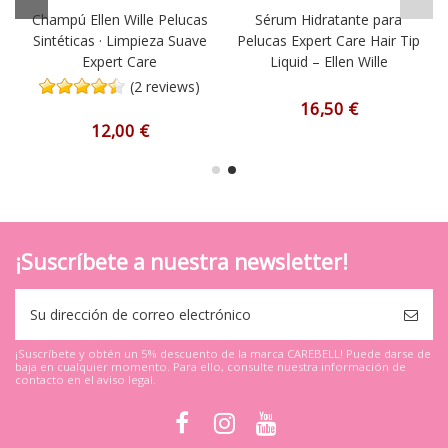
Champú Ellen Wille Pelucas
Sérum Hidratante para
Sintéticas · Limpieza Suave
Pelucas Expert Care Hair Tip
Expert Care
Liquid – Ellen Wille
(2 reviews)
16,50 €
12,00 €
¡Suscríbete a nuestra newsletter!
¡Suscríbete y obtén un 5% descuento de la marca CAREBELL! Puede darse de
baja en cualquier momento. Para ello, consulte nuestra información de
contacto en el aviso legal.