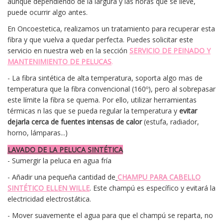
aunque dependiendo de la largura y las horas que se lleve,
puede ocurrir algo antes.
En Oncoestetica, realizamos un tratamiento para recuperar esta
fibra y que vuelva a quedar perfecta. Puedes solicitar este
servicio en nuestra web en la sección
SERVICIO DE PEINADO Y
MANTENIMIENTO DE PELUCAS
.
- La fibra sintética de alta temperatura, soporta algo mas de
temperatura que la fibra convencional (160º), pero al sobrepasar
este límite la fibra se quema. Por ello, utilizar herramientas
térmicas n las que se pueda regular la temperatura y
evitar
dejarla cerca de fuentes intensas de calor
(estufa, radiador,
horno, lámparas...)
LAVADO DE LA PELUCA SINTÉTICA
- Sumergir la peluca en agua fría
- Añadir una pequeña cantidad de
CHAMPU PARA CABELLO
SINTÉTICO ELLEN WILLE
. Este champú es específico y evitará la
electricidad electrostática.
- Mover suavemente el agua para que el champú se reparta, no