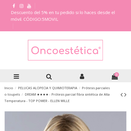
Descuento del 5% en tu pedido si lo haces desde el
móvil. CÓDIGO:5MOVIL
0
Inicio
PELUCAS ALOPECIA Y QUIMIOTERAPIA
Prótesis parciales
o toupets
DREAM ★★★★ - Prótesis parcial fibra sintética de Alta
Temperatura - TOP POWER - ELLEN WILLE