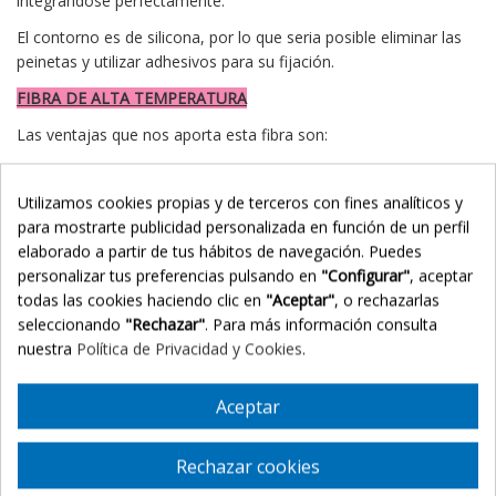
integrándose perfectamente.
El contorno es de silicona, por lo que seria posible eliminar las
peinetas y utilizar adhesivos para su fijación.
FIBRA DE ALTA TEMPERATURA
Las ventajas que nos aporta esta fibra son:
- Aspecto totalmente
natural
.
Utilizamos cookies propias y de terceros con fines analíticos y
- Su mantenimiento es más
cómodo
que el de una pieza de
para mostrarte publicidad personalizada en función de un perfil
cabello natural.
elaborado a partir de tus hábitos de navegación. Puedes
-
Gracias al efecto memoria de la fibra, el peinado se mantiene
personalizar tus preferencias pulsando en
"Configurar"
, aceptar
tras el lavado
.
todas las cookies haciendo clic en
"Aceptar"
, o rechazarlas
seleccionando
"Rechazar"
. Para más información consulta
- La fibra de alta temperatura tiene mayor tolerancia al calor
nuestra
Política de Privacidad y Cookies
.
(hasta 160º, lo que nos permite utilizar secador o plancha para
modificar el peinado, rizarlo o alisarlo.
CARACTERISTICAS
Aceptar
Tipo de cabello:
Fibra sintética de alta temperatura.
Rechazar cookies
Características: