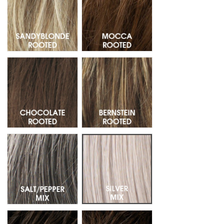
Chocolate Rooted - Raiz oscura 830.6.4
Bernstein Rooted - Raiz oscura 1
Salt/Pepper Mix - Mechas 39.51.44
Silver Mix - Mechas 60.56
Espresso Mix - Mechas 4.6.2
Darkchocolate Mix - Mechas 6.33