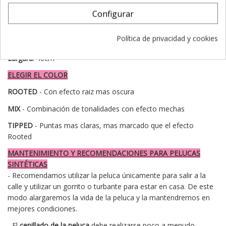
- Sin Lace Front (Tul frontal invisible)
Configurar
- ★★★★ Base de monofilamento hecho a mano
Política de privacidad y cookies
Medidas
: 16x14
Largura
: 40cm
ELEGIR EL COLOR
ROOTED
- Con efecto raiz mas oscura
MIX
- Combinación de tonalidades con efecto mechas
TIPPED
- Puntas mas claras, mas marcado que el efecto
Rooted
MANTENIMIENTO Y RECOMENDACIONES PARA PELUCAS
SINTÉTICAS
- Recomendamos utilizar la peluca únicamente para salir a la
calle y utilizar un gorrito o turbante para estar en casa. De este
modo alargaremos la vida de la peluca y la mantendremos en
mejores condiciones.
- El
cepillado de la peluca
debe realizarse poco a menudo,