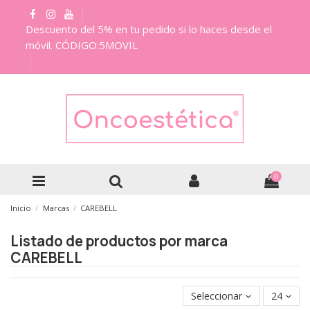
Descuento del 5% en tu pedido si lo haces desde el
móvil. CÓDIGO:5MOVIL
0
Inicio
Marcas
CAREBELL
Listado de productos por marca
CAREBELL
Seleccionar
24