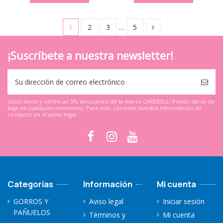
1
2
3
…
5
¡Suscríbete a nuestra newsletter!
¡Suscríbete y obtén un 5% descuento de la marca CAREBELL! Puede darse de
baja en cualquier momento. Para ello, consulte nuestra información de
contacto en el aviso legal.
Categorías
Información
Mi cuenta
GORROS Y
Aviso legal
Iniciar sesión
PAÑUELOS
Términos y
Mi cuenta