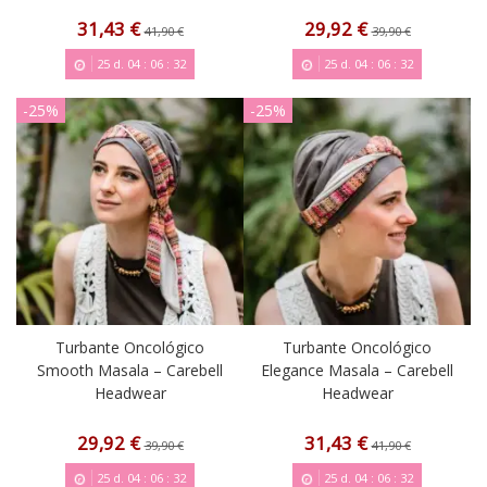
31,43 €
29,92 €
41,90 €
39,90 €
25
d.
04
:
06
:
31
25
d.
04
:
06
:
31
-25%
-25%
Turbante Oncológico
Turbante Oncológico
Smooth Masala – Carebell
Elegance Masala – Carebell
Headwear
Headwear
29,92 €
31,43 €
39,90 €
41,90 €
25
d.
04
:
06
:
31
25
d.
04
:
06
:
31