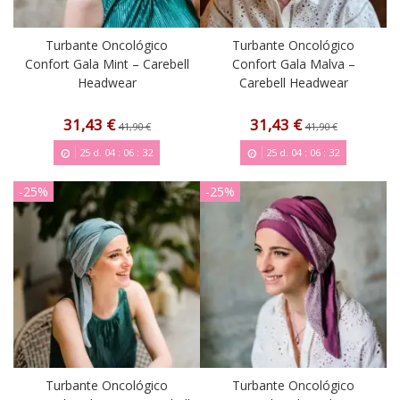
Turbante Oncológico
Turbante Oncológico
Confort Gala Mint – Carebell
Confort Gala Malva –
Headwear
Carebell Headwear
31,43 €
31,43 €
41,90 €
41,90 €
25
d.
04
:
06
:
31
25
d.
04
:
06
:
31
-25%
-25%
Turbante Oncológico
Turbante Oncológico