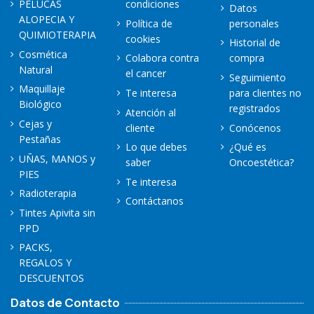
PELUCAS
condiciones
Datos
ALOPECIA Y
Política de
personales
QUIMIOTERAPIA
cookies
Historial de
Cosmética
Colabora contra
compra
Natural
el cancer
Seguimiento
Maquillaje
Te interesa
para clientes no
Biológico
registrados
Atención al
Cejas y
cliente
Conócenos
Pestañas
Lo que debes
¿Qué es
UÑAS, MANOS y
saber
Oncoestética?
PIES
Te interesa
Radioterapia
Contáctanos
Tintes Apivita sin
PPD
PACKS,
REGALOS Y
DESCUENTOS
Datos de Contacto