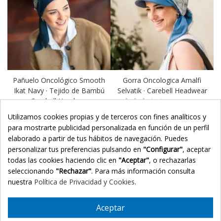
Pañuelo Oncológico Smooth
Gorra Oncologica Amalfi
Ikat Navy · Tejido de Bambú
Selvatik · Carebell Headwear
· Carebell Headwear
(1 reviews)
Utilizamos cookies propias y de terceros con fines analíticos y
39,90 €
32,93 €
43,90 €
para mostrarte publicidad personalizada en función de un perfil
elaborado a partir de tus hábitos de navegación. Puedes
25
d.
04
:
06
:
31
personalizar tus preferencias pulsando en
"Configurar"
, aceptar
todas las cookies haciendo clic en
"Aceptar"
, o rechazarlas
-25%
-25%
seleccionando
"Rechazar"
. Para más información consulta
nuestra
Política de Privacidad y Cookies
.
Aceptar