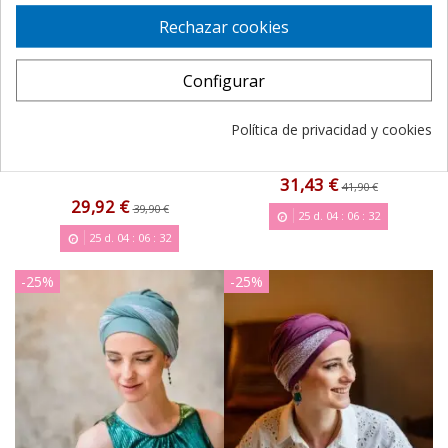
Rechazar cookies
Configurar
Turbante Oncológico
Turbante Oncológico
Smooth Selvatik – Carebell
Elegance Selvatik – Carebell
Política de privacidad y cookies
Headwear
Headwear
(1 reviews)
31,43 €
41,90 €
29,92 €
39,90 €
25
d.
04
:
06
:
31
25
d.
04
:
06
:
31
-25%
-25%