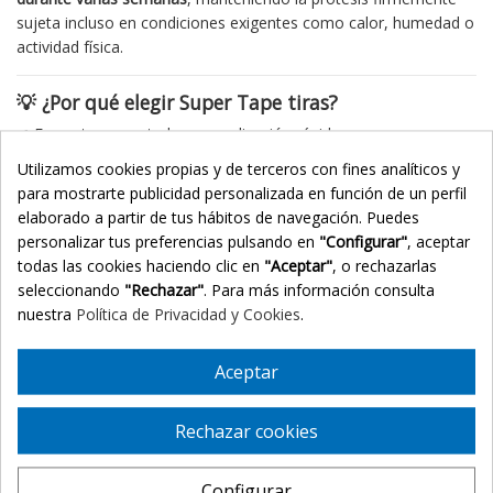
sujeta incluso en condiciones exigentes como calor, humedad o
actividad física.
💡 ¿Por qué elegir Super Tape tiras?
✔ Formato precortado para aplicación rápida
✔ Ajuste perfecto en línea frontal (contorno CC)
Utilizamos cookies propias y de terceros con fines analíticos y
✔ Fijación fuerte de larga duración
para mostrarte publicidad personalizada en función de un perfil
✔ Adhesivo transparente y discreto
elaborado a partir de tus hábitos de navegación. Puedes
✔ Compatible con todo tipo de prótesis capilares
personalizar tus preferencias pulsando en
"Configurar"
, aceptar
todas las cookies haciendo clic en
"Aceptar"
, o rechazarlas
Este formato es especialmente recomendado para quienes
seleccionando
"Rechazar"
. Para más información consulta
buscan
precisión, comodidad y acabado natural
sin
nuestra
Política de Privacidad y Cookies
.
complicaciones.
📏 Características técnicas
Aceptar
Tipo: cinta adhesiva doble cara
Rechazar cookies
Formato: tiras curvas precortadas
Fijación: fuerte
Duración: varias semanas
Configurar