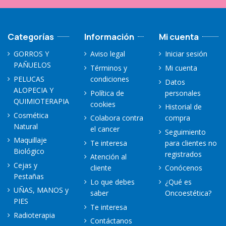
Categorías
Información
Mi cuenta
GORROS Y
Aviso legal
Iniciar sesión
PAÑUELOS
Términos y
Mi cuenta
PELUCAS
condiciones
Datos
ALOPECIA Y
Política de
personales
QUIMIOTERAPIA
cookies
Historial de
Cosmética
Colabora contra
compra
Natural
el cancer
Seguimiento
Maquillaje
Te interesa
para clientes no
Biológico
registrados
Atención al
Cejas y
cliente
Conócenos
Pestañas
Lo que debes
¿Qué es
UÑAS, MANOS y
saber
Oncoestética?
PIES
Te interesa
Radioterapia
Contáctanos