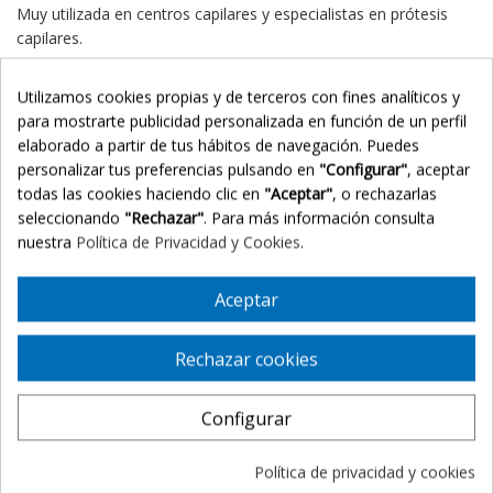
Muy utilizada en centros capilares y especialistas en prótesis
capilares.
Características técnicas
Utilizamos cookies propias y de terceros con fines analíticos y
para mostrarte publicidad personalizada en función de un perfil
elaborado a partir de tus hábitos de navegación. Puedes
Producto:
Ultra Hold Tape
personalizar tus preferencias pulsando en
"Configurar"
, aceptar
Marca:
Walker Tape
todas las cookies haciendo clic en
"Aceptar"
, o rechazarlas
Tipo: cinta adhesiva doble cara
seleccionando
"Rechazar"
. Para más información consulta
Nivel de fijación:
alto / extra fuerte
nuestra
Política de Privacidad y Cookies
.
Duración aproximada:
larga duración
Compatible con:
Aceptar
prótesis capilares
Rechazar cookies
sistemas capilares
pelucas
bases de poliuretano
Configurar
bases lace
Política de privacidad y cookies