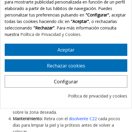
para mostrarte publicidad personalizada en función de un perfil
adhesivo utilizado), permitiendo hacer vida normal.
elaborado a partir de tus hábitos de navegación. Puedes
Versatilidad:
Puedes ducharte, dormir y realizar tus
personalizar tus preferencias pulsando en
"Configurar"
, aceptar
actividades diarias con total seguridad.
todas las cookies haciendo clic en
"Aceptar"
, o rechazarlas
🧬 Principios Activos y Acción
seleccionando
"Rechazar"
. Para más información consulta
La estructura de la prótesis utiliza una
tecnología de inyección
nuestra
Política de Privacidad y Cookies
.
capilar
sobre una base dérmica porosa. Esta porosidad permite
que la piel respire bajo la prótesis, mientras que el diseño de la
Aceptar
ceja Style 22 ofrece un arco femenino equilibrado que
rejuvenece y suaviza las facciones.
Rechazar cookies
🧘 Modo de Empleo
Limpieza:
Limpia la zona de la ceja con alcohol para
Configurar
eliminar restos de grasa.
Adhesivo:
Aplica una fina capa del
adhesivo DUO
sobre la
Política de privacidad y cookies
base de la prótesis.
Colocación:
Espera unos segundos y presiona firmemente
sobre la zona deseada.
Mantenimiento:
Retira con el
disolvente C22
cada pocos
días para limpiar la piel y la prótesis antes de volver a
colocar.