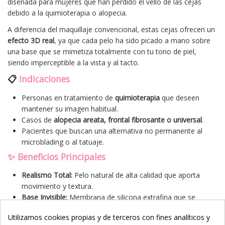
diseñada para mujeres que han perdido el vello de las cejas
debido a la quimioterapia o alopecia.
A diferencia del maquillaje convencional, estas cejas ofrecen un
efecto 3D real
, ya que cada pelo ha sido picado a mano sobre
una base que se mimetiza totalmente con tu tono de piel,
siendo imperceptible a la vista y al tacto.
📋
Indicaciones
Personas en tratamiento de
quimioterapia
que deseen
mantener su imagen habitual.
Casos de
alopecia areata, frontal fibrosante o universal
.
Pacientes que buscan una alternativa no permanente al
microblading o al tatuaje.
✨ Beneficios Principales
Realismo Total:
Pelo natural de alta calidad que aporta
movimiento y textura.
Base Invisible:
Membrana de silicona extrafina que se
adapta al relieve de la piel.
Utilizamos cookies propias y de terceros con fines analíticos y
Larga Duración:
Permanece adherida varios días (según el