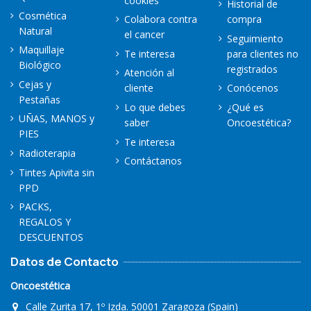
cookies
Historial de
Cosmética
Colabora contra
compra
Natural
el cancer
Seguimiento
Maquillaje
Te interesa
para clientes no
Biológico
registrados
Atención al
Cejas y
cliente
Conócenos
Pestañas
Lo que debes
¿Qué es
UÑAS, MANOS y
saber
Oncoestética?
PIES
Te interesa
Radioterapia
Contáctanos
Tintes Apivita sin
PPD
PACKS,
REGALOS Y
DESCUENTOS
Datos de Contacto
Oncoestética
Calle Zurita 17, 1º Izda. 50001 Zaragoza (Spain)