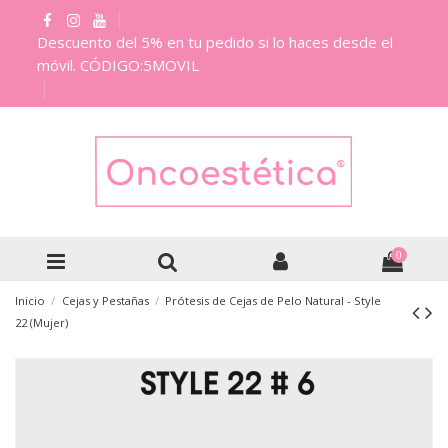
Descuento del 5% en tu pedido si lo haces desde el
móvil. CÓDIGO:5MOVIL
0
Inicio
Cejas y Pestañas
Prótesis de Cejas de Pelo Natural - Style
22 (Mujer)