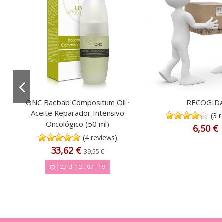
x
ONC Baobab Compositum Oil ·
RECOGID
Aceite Reparador Intensivo
(3 
Oncológico (50 ml)
6,50 €
(4 reviews)
33,62 €
39,55 €
25
d.
12
:
07
:
18