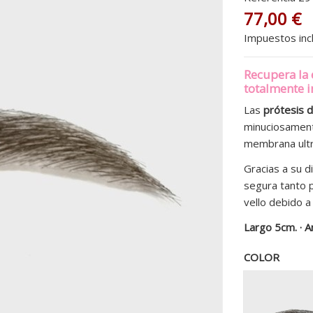
77,00 €
Impuestos inc
Recupera la 
totalmente i
Las
prótesis 
minuciosamen
membrana ultra
Gracias a su d
segura tanto 
vello debido a
Largo 5cm. · A
COLOR
Sty