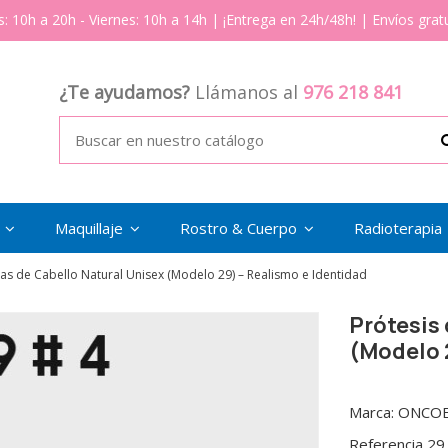
s: 10h a 20h - Viernes: 10h a 14h | ¡Entrega en 24h/48h! | Envíos gratu
¿Te ayudamos?
Llámanos al
976 218 841
s
Maquillaje
Rostro & Cuerpo
Radioterapia
jas de Cabello Natural Unisex (Modelo 29) – Realismo e Identidad
Prótesis 
(Modelo 
Marca:
ONCOE
Referencia
29