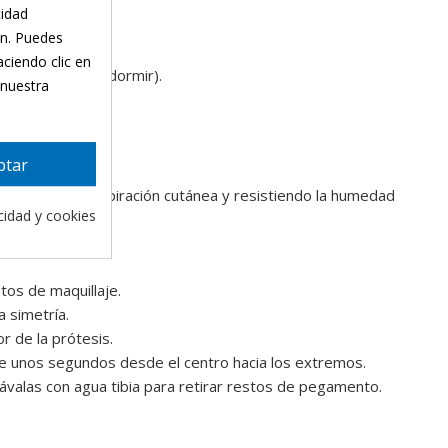
tural.
cidad
ón. Puedes
 en mujeres.
aciendo clic en
s (incluso para dormir).
 nuestra
ptar
 natural humano.
mitiendo la transpiración cutánea y resistiendo la humedad
acidad y cookies
tos de maquillaje.
 simetría.
r de la prótesis.
te unos segundos desde el centro hacia los extremos.
ávalas con agua tibia para retirar restos de pegamento.