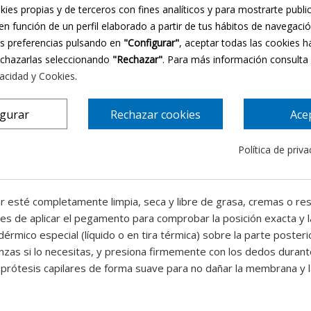
lo que permite un movimiento y reflejo de luz idéntico al vello na
kies propias y de terceros con fines analíticos y para mostrarte publi
ctable al contacto con la piel y el adhesivo.
en función de un perfil elaborado a partir de tus hábitos de navegaci
ue enmarcan la mirada de manera natural tanto en hombres como
us preferencias pulsando en
"Configurar"
, aceptar todas las cookies h
específicos, pueden llevarse puestas durante varios días seguido
echazarlas seleccionando
"Rechazar"
. Para más información consulta
cuidar y volver a aplicar consecutivamente durante meses.
vacidad y Cookies
.
igurar
Rechazar cookies
Ace
 forma manual sobre la base para imitar el patrón de crecimiento
ico de grado médico que se adapta a los relieves de la piel, per
Política de priv
ar esté completamente limpia, seca y libre de grasa, cremas o res
es de aplicar el pegamento para comprobar la posición exacta y la
érmico especial (líquido o en tira térmica) sobre la parte posterio
nzas si lo necesitas, y presiona firmemente con los dedos duran
prótesis capilares de forma suave para no dañar la membrana y l