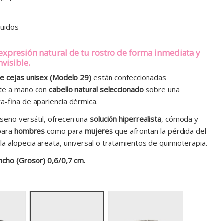
luidos
expresión natural de tu rostro de forma inmediata y
nvisible.
de cejas unisex (Modelo 29)
están confeccionadas
te a mano con
cabello natural seleccionado
sobre una
-fina de apariencia dérmica.
iseño versátil, ofrecen una
solución hiperrealista
, cómoda y
para
hombres
como para
mujeres
que afrontan la pérdida del
 la alopecia areata, universal o tratamientos de quimioterapia.
ncho (Grosor) 0,6/0,7 cm.
le 29 # 2
Style 29 # 4
Style 29 # 6