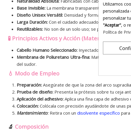
Naturalidad Absoluta:
Fabricadas con cabello humano real, 
Utilizamos coo
Base Invisible:
La membrana transparente se vuelve indete
personalizada 
Diseño Unisex Versátil:
Densidad y forma equilibradas q
personalizar t
Larga Duración:
Con el cuidado adecuado y los adhesivos 
"Aceptar"
, o r
Reutilizables:
No son de un solo uso; se pueden limpiar, 
Política de Pri
🧪 Principios Activos y Acción (Materiales)
Conf
Cabello Humano Seleccionado:
Inyectado vello a vello de
Membrana de Poliuretano Ultra-fina:
Material hipoalergén
del sudor.
💧 Modo de Empleo
Preparación:
Asegúrate de que la zona del arco supracili
Prueba de diseño:
Presenta la prótesis sobre tu ceja ant
Aplicación del adhesivo:
Aplica una fina capa de adhesivo d
Colocación:
Colócala con precisión ayudándote de unas pi
Mantenimiento
:
Retira con un
disolvente específico
para 
🔬
Composición