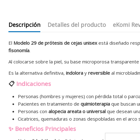
Descripción
Detalles del producto
eKomi Re
El
Modelo 29 de prótesis de cejas unisex
está diseñado res
fisonomía
.
Al colocarse sobre la piel, su base microporosa transparent
Es la alternativa definitiva,
indolora
y
reversible
al microbladin
📋
Indicaciones
Personas (hombres y mujeres) con pérdida total o parcial 
Pacientes en tratamiento de
quimioterapia
que buscan una
Personas con
alopecia areata o universal
que desean una 
Cicatrices, quemaduras o zonas despobladas en el arco su
✨ Beneficios Principales