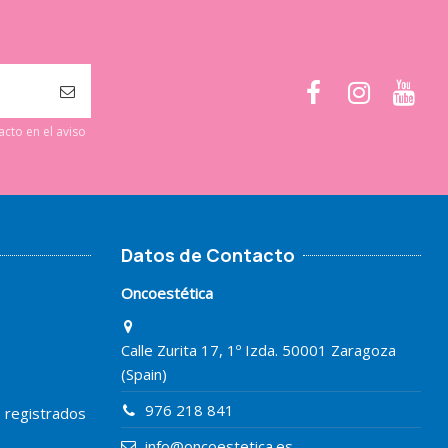
cto en el aviso
Datos de Contacto
Oncoestética
Calle Zurita 17, 1º Izda. 50001 Zaragoza
(Spain)
976 218 841
o registrados
info@oncoestetica.es