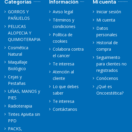
Categorías
Información
Mi cuenta
GORROS Y
Aviso legal
Iniciar sesión
PAÑUELOS
Términos y
Mi cuenta
PELUCAS
condiciones
Datos
ALOPECIA Y
Política de
personales
QUIMIOTERAPIA
cookies
Historial de
Cosmética
Colabora contra
compra
Natural
el cancer
Seguimiento
Maquillaje
Te interesa
para clientes no
Biológico
registrados
Atención al
Cejas y
cliente
Conócenos
Pestañas
Lo que debes
¿Qué es
UÑAS, MANOS y
saber
Oncoestética?
PIES
Te interesa
Radioterapia
Contáctanos
Tintes Apivita sin
PPD
PACKS,