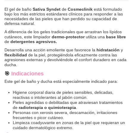
El gel de baño
Sativa Syndet
de
Cosmeclinik
está formulado
bajo los más estrictos estándares clínicos para responder a las
necesidades de las pieles que han perdido su capacidad de
defensa natural.
A diferencia de los geles tradicionales que arrastran los lípidos
cutáneos, este limpiador
dermo-protector
utiliza una
base libre
de
detergentes agresivos.
Desarrolla una acción emoliente que favorece la
hidratación
y
flexibilidad
de la piel, protegiéndola eficazmente contra las
agresiones externas y devolviéndole el confort duradero en cada
ducha.
🎯
Indicaciones
Este gel de baño y ducha está especialmente indicado para:
Higiene corporal diaria de pieles sensibles, delicadas,
reactivas o intolerantes al jabón común.
Pieles agredidas o debilitadas que atraviesan tratamientos
de
radioterapia o quimioterapia
.
Personas con xerosis severa, descamación, irritaciones
frecuentes o picor cutáneo.
Limpieza coadyuvante en zonas de la piel que requieran un
cuidado dermatológico extremo.