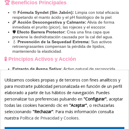
🏆 Beneficios Principales
🧼
Fórmula Syndet (Sin Jabón):
Limpia con total eficacia
respetando el manto ácido y el pH fisiológico de la piel.
🌾
Acción Descongestiva y Calmante:
Alivia de forma
inmediata el prurito (picor), las rojeces y el escozor.
🛡️
Efecto Barrera Protector:
Crea una fina capa que
previene la deshidratación causada por la cal del agua.
💧
Prevención de la Sequedad Extrema:
Sus activos
retroengrasantes compensan la pérdida de lípidos,
manteniendo la elasticidad.
🧪 Principios Activos y Acción
Extracto de Avena Sativa:
Activo natural de reconocida
acción antiinflamatoria, descongestiva y desensibilizante
que calma la piel irritada.
Utilizamos cookies propias y de terceros con fines analíticos y
Tensioactivos Suaves:
Agentes limpiadores delicados que
para mostrarte publicidad personalizada en función de un perfil
arrastran las impurezas sin romper la barrera lipídica
elaborado a partir de tus hábitos de navegación. Puedes
cutánea.
Sustancias Acondicionadoras:
Derivadas de la goma
personalizar tus preferencias pulsando en
"Configurar"
, aceptar
guar, aportan suavidad, reducen la aspereza de la piel y
todas las cookies haciendo clic en
"Aceptar"
, o rechazarlas
respetan su equilibrio natural.
seleccionando
"Rechazar"
. Para más información consulta
Glicerina y Vitaminas:
Favorecen la retención de agua en
la capa córnea, proporcionando un plus de nutrición.
nuestra
Política de Privacidad y Cookies
.
🧼 Modo de Empleo