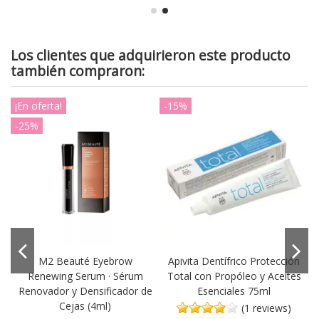
Los clientes que adquirieron este producto
también compraron:
¡En oferta!
-15%
-25%
M2 Beauté Eyebrow
Apivita Dentífrico Protección
Renewing Serum · Sérum
Total con Propóleo y Aceites
Renovador y Densificador de
Esenciales 75ml
Cejas (4ml)
(1 reviews)