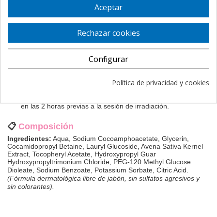
Aceptar
Humedecer la piel de todo el cuerpo con agua templada
(evitar temperaturas muy elevadas).
Aplicar una pequeña cantidad de
Sativa Syndet
sobre la
Rechazar cookies
palma de la mano.
Extender con suavidad sobre la piel realizando un ligerísimo
masaje hasta generar una espuma ligera (evitar el uso de
esponjas ásperas).
Configurar
Dejar actuar durante 1 o 2 minutos
para potenciar al
máximo la acción calmante y protectora de la avena.
Aclarar con abundante agua de forma cuidadosa y secar la
Política de privacidad y cookies
piel a toques suaves con una toalla de algodón.
Nota fundamental para radioterapia:
No aplicar el producto
en las 2 horas previas a la sesión de irradiación.
📋
Composición
Ingredientes:
Aqua, Sodium Cocoamphoacetate, Glycerin,
Cocamidopropyl Betaine, Lauryl Glucoside, Avena Sativa Kernel
Extract, Tocopheryl Acetate, Hydroxypropyl Guar
Hydroxypropyltrimonium Chloride, PEG-120 Methyl Glucose
Dioleate, Sodium Benzoate, Potassium Sor
bate, Cit
ric Acid.
(Fórmula dermatológica libre de jabón, sin sulfatos agresivos y
sin colorantes).