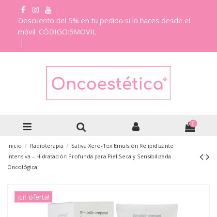
Descuento del 5% en tu pedido si lo haces desde el
móvil. CÓDIGO:5MOVIL
0
Inicio
Radioterapia
Sativa Xero-Tex Emulsión Relipidizante
Intensiva – Hidratación Profunda para Piel Seca y Sensibilizada
Oncológica
¡En oferta!