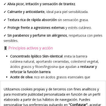
✔
Alivia picor, irritación y sensación de tirantez
.
✔
Calmante y antioxidante
, ideal para piel sensibilizada.
✔
Textura rica de rápida absorción
sin sensación grasa.
✔
Protege frente a agresiones externas
y estrés cutáneo.
✔
Sin parabenos y perfume sin alérgenos
, respetuosa con pieles
sensibles.
🧬
Principios activos y acción
Concentrado lipídico Skin-Identical
: imita la barrera
cutánea natural, aportando ceramidas, colesterol vegetal,
ácidos grasos y fitoesfingosina que ayudan a
restaurar y
reforzar la función barrera
.
Aceite de oliva
: rico en ácidos grasos esenciales que
aportan
suavidad e hidratación profunda
.
Manteca de karité
: nutre, protege y reestructura la piel,
Utilizamos cookies propias y de terceros con fines analíticos y
con
propiedades antioxidantes
.
para mostrarte publicidad personalizada en función de un perfil
Laureth-9
: alivia eficazmente la sensación de
picor intenso
elaborado a partir de tus hábitos de navegación. Puedes
y malestar
.
personalizar tus preferencias pulsando en
"Configurar"
, aceptar