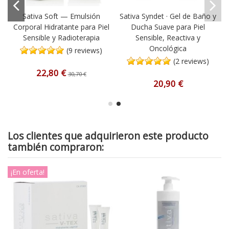
Sativa Soft — Emulsión
Sativa Syndet · Gel de Baño y
Corporal Hidratante para Piel
Ducha Suave para Piel
Sensible y Radioterapia
Sensible, Reactiva y
Oncológica
(9 reviews)
(2 reviews)
22,80 €
30,70 €
20,90 €
Los clientes que adquirieron este producto
también compraron:
¡En oferta!
¡