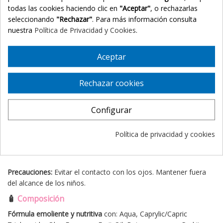
Pantenol (Vitamina B5)
: estimula la epitelización, hidrata y
todas las cookies haciendo clic en
"Aceptar"
, o rechazarlas
calma rojeces
.
seleccionando
"Rechazar"
. Para más información consulta
Alantoína
: favorece la regeneración de zonas superficiales
nuestra
Política de Privacidad y Cookies
.
dañadas o con estrés cutáneo.
Betaína
: con propiedades higroscópicas que
retienen la
Aceptar
humedad
y suavizan la piel.
📌
Modo de empleo
Rechazar cookies
Aplicar la emulsión sobre
piel limpia y seca
, extendiendo
con un
suave masaje
hasta su completa absorción.
Configurar
Repetir el tratamiento
dos veces al día
o según necesidad,
especialmente en zonas con mayor sequedad.
Política de privacidad y cookies
Mantener el uso regular para mejorar y
prolongar la
hidratación
de la piel.
Precauciones:
Evitar el contacto con los ojos. Mantener fuera
del alcance de los niños.
🧴
Composición
Fórmula emoliente y nutritiva
con: Aqua, Caprylic/Capric