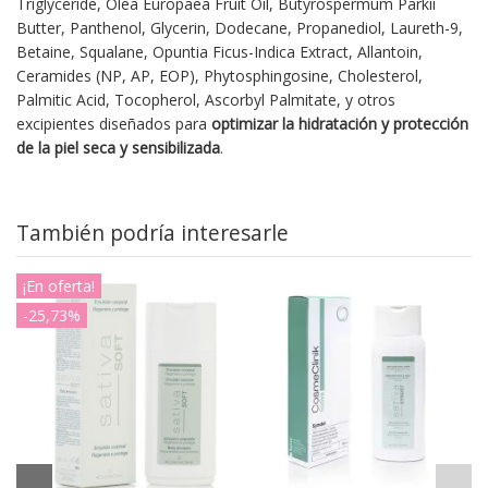
Triglyceride, Olea Europaea Fruit Oil, Butyrospermum Parkii
Butter, Panthenol, Glycerin, Dodecane, Propanediol, Laureth-9,
Betaine, Squalane, Opuntia Ficus-Indica Extract, Allantoin,
Ceramides (NP, AP, EOP), Phytosphingosine, Cholesterol,
Palmitic Acid, Tocopherol, Ascorbyl Palmitate, y otros
excipientes diseñados para
optimizar la hidratación y protección
de la piel seca y sensibilizada
.
También podría interesarle
¡En oferta!
-25,73%