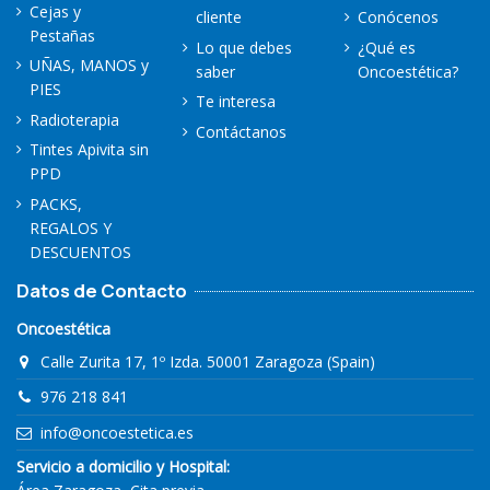
Cejas y
cliente
Conócenos
Pestañas
Lo que debes
¿Qué es
UÑAS, MANOS y
saber
Oncoestética?
PIES
Te interesa
Radioterapia
Contáctanos
Tintes Apivita sin
PPD
PACKS,
REGALOS Y
DESCUENTOS
Datos de Contacto
Oncoestética
Calle Zurita 17, 1º Izda. 50001 Zaragoza (Spain)
976 218 841
info@oncoestetica.es
Servicio a domicilio y Hospital: