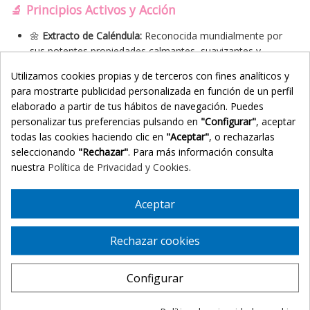
🔬 Principios Activos y Acción
🌼
Extracto de Caléndula:
Reconocida mundialmente por
sus potentes propiedades calmantes, suavizantes y
cicatrizantes que alivian la piel alterada.
Utilizamos cookies propias y de terceros con fines analíticos y
🌳
Aceite de Baobab:
Extraordinario regenerador celular
para mostrarte publicidad personalizada en función de un perfil
rico en vitaminas que nutre en profundidad y combate la
elaborado a partir de tus hábitos de navegación. Puedes
sequedad extrema.
personalizar tus preferencias pulsando en
"Configurar"
, aceptar
🥑
Extractos de Mango y Aguacate:
Frutas ricas en lípidos
todas las cookies haciendo clic en
"Aceptar"
, o rechazarlas
naturales que suavizan, acondicionan y devuelven la
seleccionando
"Rechazar"
. Para más información consulta
flexibilidad al tejido cutáneo.
nuestra
Política de Privacidad y Cookies
.
🥜
Manteca de Karité y Aceite de Jojoba:
Actúan
reforzando intensamente la barrera lipídica de la piel para
evitar la pérdida de humedad.
Aceptar
🧪
Vitaminas E y F:
Combinación antioxidante que protege
las células frente al daño ambiental y fortalece la
Rechazar cookies
estructura de las uñas.
🎨 Modo de Empleo
Configurar
🧼 Limpia y seca bien la zona de las manos, pies y uñas