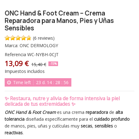
ONC Hand & Foot Cream – Crema
Reparadora para Manos, Pies y Uñas
Sensibles
(6 reviews)
Marca:
ONC DERMOLOGY
Referencia
WC-NYBH-0CJT
13,09 €
15,40 €
-15%
Impuestos incluidos
Time left
23
d.
14
:
28
:
56
✨
Restaura, nutre y alivia de forma intensiva la piel
delicada de tus extremidades
✨
ONC Hand & Foot Cream
es una crema
reparadora
de
alta
tolerancia
diseñada específicamente para el
cuidado profundo
de manos, pies, uñas y cutículas muy
secas
,
sensibles
o
reactivas
.