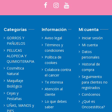
Categorías
Información
Mi cuenta
GORROS Y
Aviso legal
Iniciar sesión
PAÑUELOS
Términos y
Mi cuenta
PELUCAS
condiciones
Datos
ALOPECIA Y
Política de
personales
QUIMIOTERAPIA
cookies
Historial de
Cosmética
Colabora contra
compra
Natural
el cancer
Seguimiento
Maquillaje
Te interesa
para clientes no
Biológico
registrados
Atención al
Cejas y
cliente
Conócenos
Pestañas
Lo que debes
¿Qué es
UÑAS, MANOS y
saber
Oncoestética?
PIES