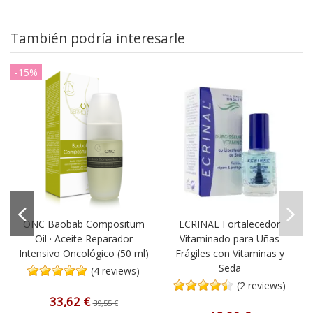
También podría interesarle
-15%
ONC Baobab Compositum
ECRINAL Fortalecedor
y
Oil · Aceite Reparador
Vitaminado para Uñas
Intensivo Oncológico (50 ml)
Frágiles con Vitaminas y
Seda
(4 reviews)
(2 reviews)
33,62 €
39,55 €