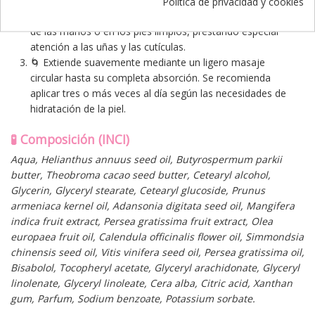
antes de la aplicación.
Política de privacidad y cookies
🧴 Aplica una pequeña cantidad de producto en las palmas
de las manos o en los pies limpios, prestando especial
atención a las uñas y las cutículas.
🌀 Extiende suavemente mediante un ligero masaje
circular hasta su completa absorción. Se recomienda
aplicar tres o más veces al día según las necesidades de
hidratación de la piel.
🧪
Composición (INCI)
Aqua, Helianthus annuus seed oil, Butyrospermum parkii
butter, Theobroma cacao seed butter, Cetearyl alcohol,
Glycerin, Glyceryl stearate, Cetearyl glucoside, Prunus
armeniaca kernel oil, Adansonia digitata seed oil, Mangifera
indica fruit extract, Persea gratissima fruit extract, Olea
europaea frui
t oil, Calendula officinalis flower oil, Simmondsia
chinensis seed
oil, Vitis vinifera seed oil, P
ersea gratissima oil,
Bisabolol, Tocopheryl acetate, Glyc
eryl arachidonate, Glyceryl
linolenate, Gly
ceryl linoleate, Cera alba, Citric acid, Xanthan
gum, Parfum, Sodium benzoate, Potassium s
orbate.