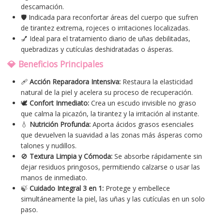
descamación.
🛡️ Indicada para reconfortar áreas del cuerpo que sufren
de tirantez extrema, rojeces o irritaciones localizadas.
💅 Ideal para el tratamiento diario de uñas debilitadas,
quebradizas y cutículas deshidratadas o ásperas.
💎 Beneficios Principales
🩹
Acción Reparadora Intensiva:
Restaura la elasticidad
natural de la piel y acelera su proceso de recuperación.
🕊️
Confort Inmediato:
Crea un escudo invisible no graso
que calma la picazón, la tirantez y la irritación al instante.
💧
Nutrición Profunda:
Aporta ácidos grasos esenciales
que devuelven la suavidad a las zonas más ásperas como
talones y nudillos.
🚫
Textura Limpia y Cómoda:
Se absorbe rápidamente sin
dejar residuos pringosos, permitiendo calzarse o usar las
manos de inmediato.
🍃
Cuidado Integral 3 en 1:
Protege y embellece
simultáneamente la piel, las uñas y las cutículas en un solo
paso.