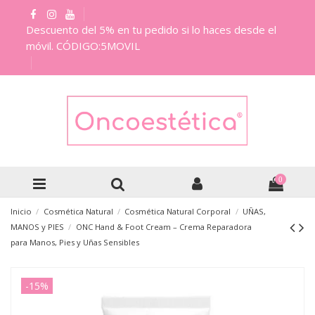
Descuento del 5% en tu pedido si lo haces desde el
móvil. CÓDIGO:5MOVIL
0
Inicio
Cosmética Natural
Cosmética Natural Corporal
UÑAS,
MANOS y PIES
ONC Hand & Foot Cream – Crema Reparadora
para Manos, Pies y Uñas Sensibles
-15%