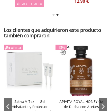
12,90 €
23
d.
14
:
28
:
56
Los clientes que adquirieron este producto
también compraron:
¡En oferta!
-15%
Sativa V‑Tex — Gel
APIVITA ROYAL HONEY Gel
Hidratante y Protector
de Ducha con Aceites