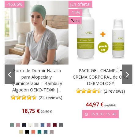
-16,66%
¡En oferta!
-15%
Pack
Gorro de Dormir Natalia
PACK GEL-CHAMPÚ +
para Alopecia y
CREMA CORPORAL de ONC
o
Quimioterapia | Bambú y
DERMOLOGY
Algodón OEKO-TEX® |...
(2 reviews)
(22 reviews)
44,97 €
52,90 €
18,75 €
22,50 €
25
d.
09
:
15
:
48