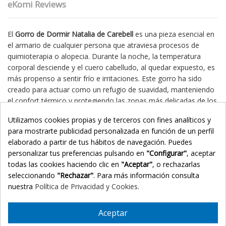
eKomi Reviews
El
Gorro de Dormir Natalia de Carebell
es una pieza esencial en
el armario de cualquier persona que atraviesa procesos de
quimioterapia o alopecia. Durante la noche, la temperatura
corporal desciende y el cuero cabelludo, al quedar expuesto, es
más propenso a sentir frío e irritaciones. Este gorro ha sido
creado para actuar como un refugio de suavidad, manteniendo
el confort térmico y protegiendo las zonas más delicadas de los
roces con la almohada.
Utilizamos cookies propias y de terceros con fines analíticos y
🩺
Indicaciones
para mostrarte publicidad personalizada en función de un perfil
elaborado a partir de tus hábitos de navegación. Puedes
Especialmente indicado para personas en tratamiento
personalizar tus preferencias pulsando en
"Configurar"
, aceptar
oncológico (quimioterapia/radioterapia) o con alopecia areata
todas las cookies haciendo clic en
"Aceptar"
, o rechazarlas
que presentan
extrema sensibilidad
en el cuero cabelludo. Es
seleccionando
"Rechazar"
. Para más información consulta
ideal para uso nocturno, aunque su diseño discreto permite
nuestra
Política de Privacidad y Cookies
.
usarlo también para estar cómoda en casa.
✨ Beneficios Principales
Aceptar
Protección Térmica:
Evita la pérdida de calor nocturna,