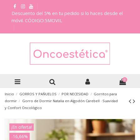
Descuento del 5% en tu pedido si lo haces desde el
móvil. CÓDIGO:5MOVIL
0
Inicio
GORROS Y PAÑUELOS
POR NECESIDAD
Gorritos para
dormir
Gorro de Dormir Natalia en Algodón Carebell · Suavidad
y Confort Oncológico
¡En oferta!
-16,66%