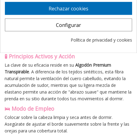
garantizando un sueño profundo sin sobresaltos por frío.
Rechazar cookies
Cero Irritaciones:
Su tecnología de costuras planas y
ausencia de etiquetas interiores previene rozaduras.
Configurar
Tejido Hipoalergénico:
El algodón natural cuida las pieles
con dermatitis o alta reactividad.
Ajuste Ergonómico:
Su elasticidad permite que se adapte a
Política de privacidad y cookies
cualquier contorno sin apretar ni dejar marcas.
🧪 Principios Activos y Acción
La clave de su eficacia reside en su
Algodón Premium
Transpirable
. A diferencia de los tejidos sintéticos, esta fibra
natural permite la ventilación del cuero cabelludo, evitando la
acumulación de sudor, mientras que su ligera mezcla de
elastano permite una acción de "abrazo suave" que mantiene la
prenda en su sitio durante todos tus movimientos al dormir.
🛌 Modo de Empleo
Colocar sobre la cabeza limpia y seca antes de dormir.
Asegúrate de ajustar el borde suavemente sobre la frente y las
orejas para una cobertura total.