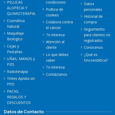
PELUCAS
condiciones
Datos
ALOPECIA Y
Política de
personales
QUIMIOTERAPIA
cookies
Historial de
Cosmética
Colabora contra
compra
Natural
el cancer
Seguimiento
Maquillaje
Te interesa
para clientes no
Biológico
registrados
Atención al
Cejas y
cliente
Conócenos
Pestañas
Lo que debes
¿Qué es
UÑAS, MANOS y
saber
Oncoestética?
PIES
Te interesa
Radioterapia
Contáctanos
Tintes Apivita sin
PPD
PACKS,
REGALOS Y
DESCUENTOS
Datos de Contacto