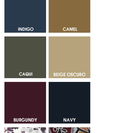
Caqui 127
Beige Oscuro 52A
Burgundy 118
Navy 408
Malva Flores 035
GREY CACHEMIRA