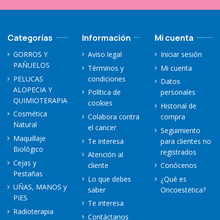
Categorías
Información
Mi cuenta
GORROS Y
Aviso legal
Iniciar sesión
PAÑUELOS
Términos y
Mi cuenta
PELUCAS
condiciones
Datos
ALOPECIA Y
Política de
personales
QUIMIOTERAPIA
cookies
Historial de
Cosmética
Colabora contra
compra
Natural
el cancer
Seguimiento
Maquillaje
Te interesa
para clientes no
Biológico
registrados
Atención al
Cejas y
cliente
Conócenos
Pestañas
Lo que debes
¿Qué es
UÑAS, MANOS y
saber
Oncoestética?
PIES
Te interesa
Radioterapia
Contáctanos