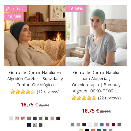
¡En oferta!
-16,66%
-16,66%
Gorro de Dormir Natalia en
Gorro de Dormir Natalia
Algodón Carebell · Suavidad y
para Alopecia y
Confort Oncológico
Quimioterapia | Bambú y
Algodón OEKO-TEX® |...
(12 reviews)
(22 reviews)
18,75 €
22,50 €
18,75 €
22,50 €