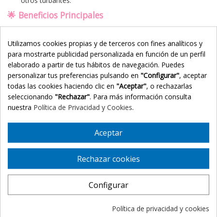
otros turbantes.
🌟 Beneficios Principales
Hidratación Continua:
La proteína de leche se libera
Utilizamos cookies propias y de terceros con fines analíticos y
gradualmente para suavizar la piel.
para mostrarte publicidad personalizada en función de un perfil
Termorregulación Inteligente:
Mantiene el calor corporal
elaborado a partir de tus hábitos de navegación. Puedes
en invierno y es altamente transpirable en verano.
personalizar tus preferencias pulsando en
"Configurar"
, aceptar
Diseño Sin Costuras:
El interior es totalmente liso para
todas las cookies haciendo clic en
"Aceptar"
, o rechazarlas
evitar puntos de presión o irritaciones.
seleccionando
"Rechazar"
. Para más información consulta
Higiene Antibacteriana:
Las propiedades naturales del
nuestra
Política de Privacidad y Cookies
.
bambú evitan la proliferación de bacterias y olores.
🧬 Principios Activos y Acción
Aceptar
Fibras de Leche (Caretech® Milk):
Contienen aminoácidos
que ayudan a regenerar e hidratar la barrera cutánea
Rechazar cookies
durante las horas de sueño.
Viscosa de Bambú:
Una fibra ecológica de tacto extra-
sedoso que absorbe la humedad y mantiene la piel seca y
Configurar
confortable.
Elasticidad Natural:
Se adapta suavemente al contorno sin
Política de privacidad y cookies
apretar, garantizando que el gorro permanezca en su sitio