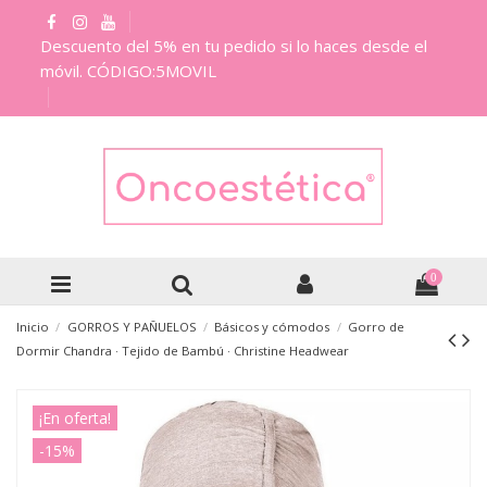
Descuento del 5% en tu pedido si lo haces desde el
móvil. CÓDIGO:5MOVIL
0
Inicio
GORROS Y PAÑUELOS
Básicos y cómodos
Gorro de
Dormir Chandra · Tejido de Bambú · Christine Headwear
¡En oferta!
-15%