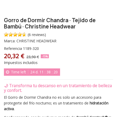
Gorro de Dormir Chandra · Tejido de
Bambú · Christine Headwear
(6 reviews)
Marca:
CHRISTINE HEADWEAR
Referencia
1189-320
20,32 €
23,90 €
-15%
Impuestos incluidos
Time left
24
d.
11
:
38
:
19
🌙 Transforma tu descanso en un tratamiento de belleza
y confort.
El Gorro de Dormir Chandra no es solo un accesorio para
protegerte del frío nocturno; es un tratamiento de
hidratación
activa
.