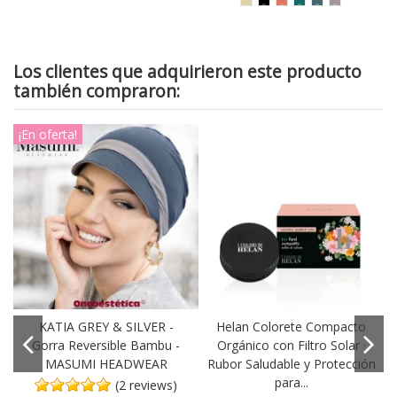
Los clientes que adquirieron este producto
también compraron:
¡En oferta!
-
KATIA GREY & SILVER -
Helan Colorete Compacto
Gorra Reversible Bambu -
Orgánico con Filtro Solar ·
o
MASUMI HEADWEAR
Rubor Saludable y Protección
para...
(2 reviews)