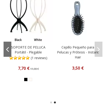
SOPORTE DE PELUCA
Cepillo Pequeño para
t
Portátil - Plegable
Pelucas y Prótesis - Instant
Hair
(1 reviews)
3,50 €
7,70 €
11,00 €