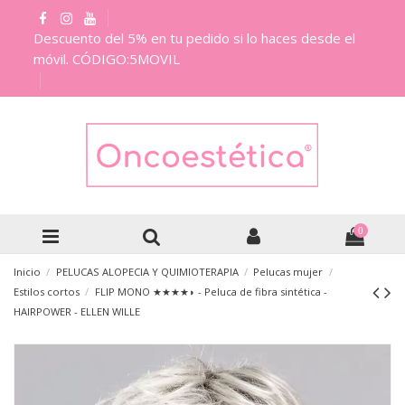
Descuento del 5% en tu pedido si lo haces desde el
móvil. CÓDIGO:5MOVIL
0
Inicio
PELUCAS ALOPECIA Y QUIMIOTERAPIA
Pelucas mujer
Estilos cortos
FLIP MONO ★★★★◗ - Peluca de fibra sintética -
HAIRPOWER - ELLEN WILLE