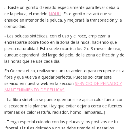
.- Existe un gorrito diseñado especialmente para llevar debajo
de la peluca, el modelo
NOULI
. Este gorrito evitará que se
ensucie en interior de la peluca, y mejorará la transpiración y la
comodidad.
- Las pelucas sintéticas, con el uso y el roce, empiezan a
encresparse sobre todo en la zona de la nuca, haciendo que
pierda naturalidad. Esto suele ocurrir a los 2 o 3 meses de uso,
aunque dependerá del largo del pelo, de la zona de fricción y de
las horas que se use cada día.
En Oncoestetica, realizamos un tratamiento para recuperar esta
fibra y que vuelva a quedar perfecta. Puedes solicitar este
servicio en nuestra web en la sección
SERVICIO DE PEINADO Y
MANTENIMIENTO DE PELUCAS
.
- La fibra sintética se puede quemar si se aplica calor fuerte con
el secador o la plancha. Hay que
evitar dejarla cerca de fuentes
intensas de calor
(estufa, radiador, horno, lámparas...)
- Tenga especial cuidado con las pelucas y los postizos de tul
frontal. El tul es delicado y no se debe tirar de él, pasar los