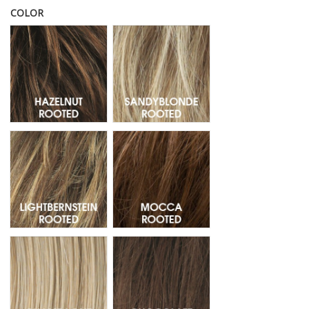
COLOR
Hazelnut Rooted - Raiz oscura 830.27.6
Sandyblonde Rooted - Raíz oscur
Lightbernstein Rooted - Raiz Oscura 27.12.26
Mocca Rooted - Raiz Oscura 830
Champagne Rooted - Raíz Oscura 20.26.25
Chocolate Mix - Mechas 830.6.4