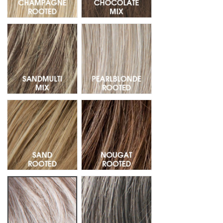
Sandmulti Mix - Mechas 14.24.12.23
Pearlblonde Rooted - Raiz Oscur
Sand Rooted - Raiz oscura 14.26.20
Nougat Rooted - Raiz oscura 12.
Snow Mix - Mechas 60.56.58
Salt/Pepper Mix - Mechas 39.51.