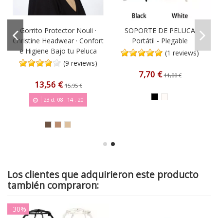
Gorrito Protector Nouli ·
SOPORTE DE PELUCA
Christine Headwear · Confort
Portátil - Plegable
e Higiene Bajo tu Peluca
(1 reviews)
(9 reviews)
7,70 €
11,00 €
13,56 €
15,95 €
23
d.
08
:
14
:
20
Los clientes que adquirieron este producto
también compraron:
-30%