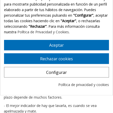
- Recomendamos utilizar la peluca únicamente para salir a la
para mostrarte publicidad personalizada en función de un perfil
calle y utilizar un gorrito o turbante para estar en casa. De este
elaborado a partir de tus hábitos de navegación. Puedes
modo alargaremos la vida de la peluca y la mantendremos en
personalizar tus preferencias pulsando en
"Configurar"
, aceptar
mejores condiciones.
todas las cookies haciendo clic en
"Aceptar"
, o rechazarlas
seleccionando
"Rechazar"
. Para más información consulta
- El
cepillado de la peluca
debe realizarse cuando veamos que el
nuestra
Política de Privacidad y Cookies
.
cabello está apelmazado, únicamente con el fin de soltarlo y
desenredarlo en caso de melenas largas.
Aceptar
- Para cepillarla utilizaremos un cepillo tipo paleta o esqueleto y
que tenga las púas protegidas con bolitas para evitar dañar el
interior de la peluca. También sirven peines de púas anchas.
Rechazar cookies
- No es recomendable peinar las pelucas rizadas o con ondas.
Configurar
Para los casos de pelucas con ondas se deben desenredar
antes de lavar o humedeciendo el cabello.
Política de privacidad y cookies
- El
lavado de la peluca
debe realizarse aproximadamente 1 vez
al mes con un uso normal de varias horas al día, aunque el
plazo depende de muchos factores.
- El mejor indicador de hay que lavarla, es cuando se vea
apelmazada y mate.