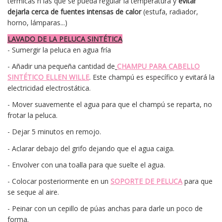
térmicas n las que se pueda regular la temperatura y
evitar
dejarla cerca de fuentes intensas de calor
(estufa, radiador,
horno, lámparas...)
LAVADO DE LA PELUCA SINTÉTICA
- Sumergir la peluca en agua fría
- Añadir una pequeña cantidad de
CHAMPU PARA CABELLO
SINTÉTICO ELLEN WILLE
. Este champú es específico y evitará la
electricidad electrostática.
- Mover suavemente el agua para que el champú se reparta, no
frotar la peluca.
- Dejar 5 minutos en remojo.
- Aclarar debajo del grifo dejando que el agua caiga.
- Envolver con una toalla para que suelte el agua.
- Colocar posteriormente en un
SOPORTE DE PELUCA
para que
se seque al aire.
- Peinar con un cepillo de púas anchas para darle un poco de
forma.