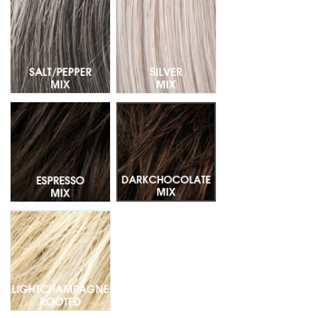
Salt/Pepper Mix - Mechas 39.51.44
Silver Mix - Mechas 60.56
Espresso Mix - Mechas 4.6.2
Darkchocolate Mix - Mechas 6.33
Lightchampagne Rooted - Raiz oscura 25.23.22