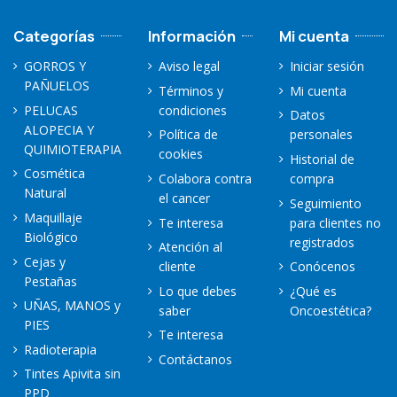
Categorías
Información
Mi cuenta
GORROS Y
Aviso legal
Iniciar sesión
PAÑUELOS
Términos y
Mi cuenta
PELUCAS
condiciones
Datos
ALOPECIA Y
Política de
personales
QUIMIOTERAPIA
cookies
Historial de
Cosmética
Colabora contra
compra
Natural
el cancer
Seguimiento
Maquillaje
Te interesa
para clientes no
Biológico
registrados
Atención al
Cejas y
cliente
Conócenos
Pestañas
Lo que debes
¿Qué es
UÑAS, MANOS y
saber
Oncoestética?
PIES
Te interesa
Radioterapia
Contáctanos
Tintes Apivita sin
PPD