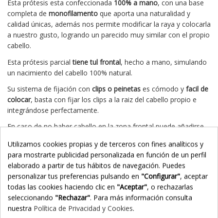
Esta prótesis esta confeccionada
100% a mano
, con una base
completa de
monofilamento
que aporta una naturalidad y
calidad únicas, además nos permite modificar la raya y colocarla
a nuestro gusto, logrando un parecido muy similar con el propio
cabello.
Esta prótesis parcial
tiene tul frontal
, hecho a mano, simulando
un nacimiento del cabello 100% natural.
Su sistema de fijación con
clips o peinetas
es cómodo y
facil de
colocar
, basta con fijar los clips a la raiz del cabello propio e
integrándose perfectamente.
En caso de no haber cabello en la zona frontal puede añadirse
un adhesvo en esta zona para mayor fijación.
Utilizamos cookies propias y de terceros con fines analíticos y
FIBRA DE ALTA TEMPERATURA
para mostrarte publicidad personalizada en función de un perfil
elaborado a partir de tus hábitos de navegación. Puedes
Las ventajas que nos aporta esta fibra son:
personalizar tus preferencias pulsando en
"Configurar"
, aceptar
- Aspecto totalmente
natural
.
todas las cookies haciendo clic en
"Aceptar"
, o rechazarlas
seleccionando
"Rechazar"
. Para más información consulta
- Su mantenimiento es más
cómodo
que el de una pieza de
nuestra
Política de Privacidad y Cookies
.
cabello natural.