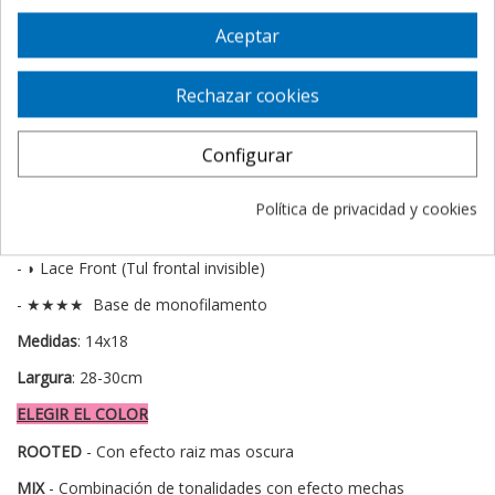
-
Gracias al efecto memoria de la fibra, el peinado se mantiene
Aceptar
tras el lavado
.
- La fibra de alta temperatura tiene mayor tolerancia al calor
Rechazar cookies
(hasta 160º, lo que nos permite utilizar secador o plancha para
modificar el peinado, rizarlo o alisarlo.
Configurar
CARACTERISTICAS
Tipo de cabello:
Fibra sintética de alta temperatura.
Política de privacidad y cookies
Características:
- ◗ Lace Front (Tul frontal invisible)
- ★★★★ Base de monofilamento
Medidas
: 14x18
Largura
: 28-30cm
ELEGIR EL COLOR
ROOTED
- Con efecto raiz mas oscura
MIX
- Combinación de tonalidades con efecto mechas