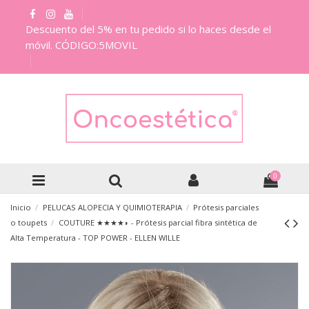
Descuento del 5% en tu pedido si lo haces desde el
móvil. CÓDIGO:5MOVIL
0
Inicio
PELUCAS ALOPECIA Y QUIMIOTERAPIA
Prótesis parciales
o toupets
COUTURE ★★★★◗ - Prótesis parcial fibra sintética de
Alta Temperatura - TOP POWER - ELLEN WILLE