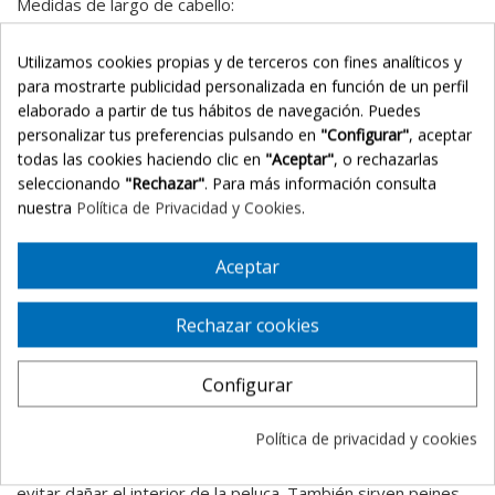
Medidas de largo de cabello:
FRONTAL: 5.1 cm
Utilizamos cookies propias y de terceros con fines analíticos y
CORONILLA: 10.8 cm
para mostrarte publicidad personalizada en función de un perfil
elaborado a partir de tus hábitos de navegación. Puedes
LATERALES: 5.7 cm
personalizar tus preferencias pulsando en
"Configurar"
, aceptar
NUCA: 8.3 cm
todas las cookies haciendo clic en
"Aceptar"
, o rechazarlas
seleccionando
"Rechazar"
. Para más información consulta
MANTENIMIENTO Y RECOMENDACIONES PARA PELUCAS
nuestra
Política de Privacidad y Cookies
.
SINTÉTICAS
- Recomendamos utilizar la peluca únicamente para salir a la
Aceptar
calle y utilizar un gorrito o turbante para estar en casa. De
este modo alargaremos la vida de la peluca y la
mantendremos en mejores condiciones.
Rechazar cookies
- El
cepillado de la peluca
debe realizarse cuando veamos
que el cabello está apelmazado, únicamente con el fin de
Configurar
soltarlo y desenredarlo en caso de melenas largas.
Política de privacidad y cookies
- Para cepillarla utilizaremos un cepillo tipo paleta o
esqueleto y que tenga las púas protegidas con bolitas para
evitar dañar el interior de la peluca. También sirven peines