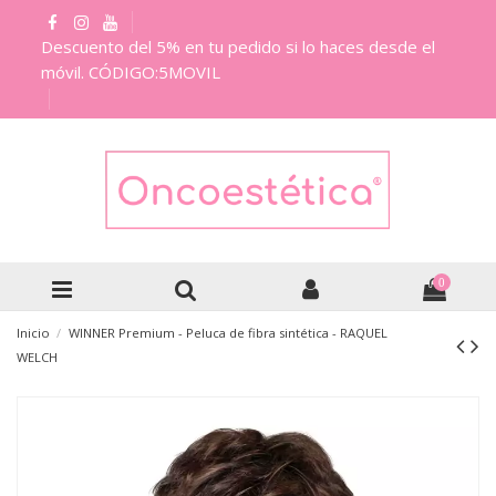
Descuento del 5% en tu pedido si lo haces desde el
móvil. CÓDIGO:5MOVIL
0
Inicio
WINNER Premium - Peluca de fibra sintética - RAQUEL
WELCH