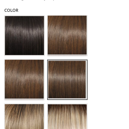
COLOR
RL 2/4 OFF BLACK
RL 4-6 BLACK COFFEE
RL 6/8 DARK CHOCOLATE
RL 10/12 SUNLIT CHESTNUT
RL 10/22 SS SHADED CAPPUCCINO
RL 16/21 SHADED SAND