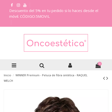
Descuento del 5% en tu pedido si lo haces desde el
móvil. CÓDIGO:5MOVIL
0
Inicio
WINNER Premium - Peluca de fibra sintética - RAQUEL
WELCH