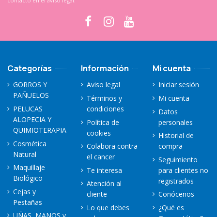
contacto en el aviso legal.
Categorías
Información
Mi cuenta
GORROS Y
Aviso legal
Iniciar sesión
PAÑUELOS
Términos y
Mi cuenta
PELUCAS
condiciones
Datos
ALOPECIA Y
Política de
personales
QUIMIOTERAPIA
cookies
Historial de
Cosmética
Colabora contra
compra
Natural
el cancer
Seguimiento
Maquillaje
Te interesa
para clientes no
Biológico
registrados
Atención al
Cejas y
cliente
Conócenos
Pestañas
Lo que debes
¿Qué es
UÑAS, MANOS y