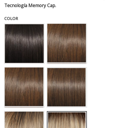
Tecnología Memory Cap.
COLOR
RL 2/4 OFF BLACK
RL 4-6 BLACK COFFEE
RL 6/8 DARK CHOCOLATE
RL 10/12 SUNLIT CHESTNUT
RL 10/22 SS SHADED CAPPUCCINO
RL 16/21 SHADED SAND