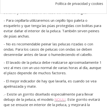
- El
cepillado de la peluca
debe realizarse cuando veamos
Política de privacidad y cookies
que el cabello está apelmazado, únicamente con el fin de
soltarlo y desenredarlo en caso de melenas largas.
- Para cepillarla utilizaremos un cepillo tipo paleta o
esqueleto y que tenga las púas protegidas con bolitas para
evitar dañar el interior de la peluca. También sirven peines
de púas anchas.
- No es recomendable peinar las pelucas rizadas o con
ondas. Para los casos de pelucas con ondas se deben
desenredar antes de lavar o humedeciendo el cabello.
- El
lavado de la peluca
debe realizarse aproximadamente 1
vez al mes con un uso normal de varias horas al día, aunque
el plazo depende de muchos factores.
- El mejor indicador de hay que lavarla, es cuando se vea
apelmazada y mate.
.- Existe un gorrito diseñado especialmente para llevar
debajo de la peluca, el modelo
NOULI
. Este gorrito evitará
que se ensucie en interior de la peluca, y mejorará la