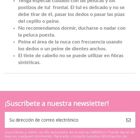
Tenga especial cuidado con las pelucas y los
postizos de tul frontal. El tul es delicado y no se
debe tirar de él, pasar los dedos o pasar las púas
del cepillo o peine.
No recomendamos dormir, ducharse o nadar con
la peluca puesta.
Peina el área de la nuca con frecuencia usando
los dedos o un peine de dientes anchos.
El tinte de cabello no se puede utilizar en fibras
sintéticas.
¡Suscríbete a nuestra newsletter!
¡Suscríbete y obtén un 5% descuento de la marca CAREBELL! Puede darse de
baja en cualquier momento. Para ello, consulte nuestra información de