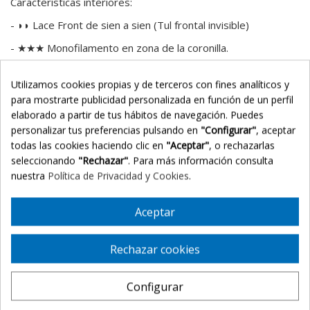
Características interiores:
- ◗◗ Lace Front de sien a sien (Tul frontal invisible)
- ★★★ Monofilamento en zona de la coronilla.
®
- Memory Cap
II
Utilizamos cookies propias y de terceros con fines analíticos y
Medidas de largo de cabello:
para mostrarte publicidad personalizada en función de un perfil
elaborado a partir de tus hábitos de navegación. Puedes
FRONTAL: 5.1 cm
personalizar tus preferencias pulsando en
"Configurar"
, aceptar
CORONILLA: 10.8 cm
todas las cookies haciendo clic en
"Aceptar"
, o rechazarlas
seleccionando
"Rechazar"
. Para más información consulta
LATERALES: 5.7 cm
nuestra
Política de Privacidad y Cookies
.
NUCA: 8.3 cm
MANTENIMIENTO Y RECOMENDACIONES PARA PELUCAS
Aceptar
SINTÉTICAS
- Recomendamos utilizar la peluca únicamente para salir a la
Rechazar cookies
calle y utilizar un gorrito o turbante para estar en casa. De
este modo alargaremos la vida de la peluca y la
Configurar
mantendremos en mejores condiciones.