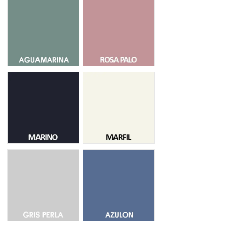
Aguamarina 022
Rosa Palo 13
Azul Marino 08
Marfil 51
Gris Perla 63
Azulon 06