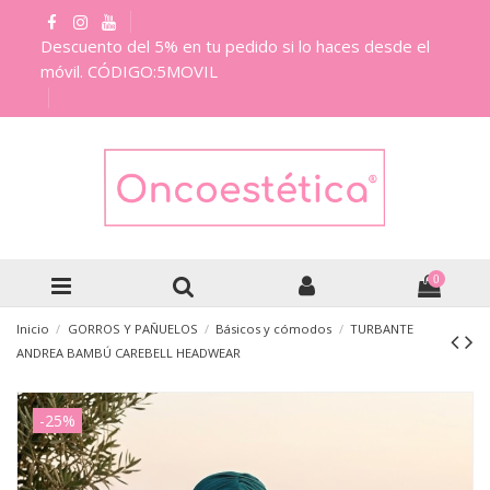
Descuento del 5% en tu pedido si lo haces desde el
móvil. CÓDIGO:5MOVIL
0
Inicio
GORROS Y PAÑUELOS
Básicos y cómodos
TURBANTE
ANDREA BAMBÚ CAREBELL HEADWEAR
-25%