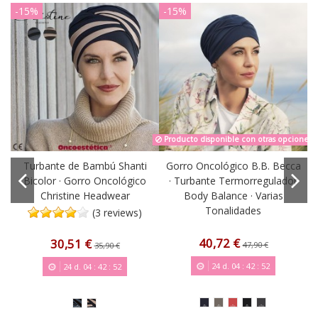
-15%
-15%
Producto disponible con otras opciones
Turbante de Bambú Shanti
Gorro Oncológico B.B. Becca
Bicolor · Gorro Oncológico
· Turbante Termorregulador
Christine Headwear
Body Balance · Varias
Tonalidades
(3 reviews)
40,72 €
30,51 €
47,90 €
35,90 €
24
d.
04
:
42
:
51
24
d.
04
:
42
:
51