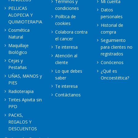
Términos y
Mi cuenta
PELUCAS
condiciones
Datos
ALOPECIA Y
Política de
personales
QUIMIOTERAPIA
cookies
Historial de
Cosmética
Colabora contra
compra
Natural
el cancer
Seguimiento
Maquillaje
Te interesa
para clientes no
Biológico
registrados
Atención al
Cejas y
cliente
Conócenos
Pestañas
Lo que debes
¿Qué es
UÑAS, MANOS y
saber
Oncoestética?
PIES
Te interesa
Radioterapia
Contáctanos
Tintes Apivita sin
PPD
PACKS,
REGALOS Y
DESCUENTOS