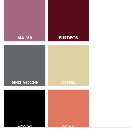
Malva 14
Burdeos 18
Gris Noche 68
Crema 53
Negro 69
Coral 37