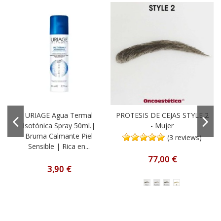
-
URIAGE Agua Termal
PROTESIS DE CEJAS STYLE 2
Isotónica Spray 50ml.|
- Mujer
Bruma Calmante Piel
(3 reviews)
Sensible | Rica en...
77,00 €
3,90 €