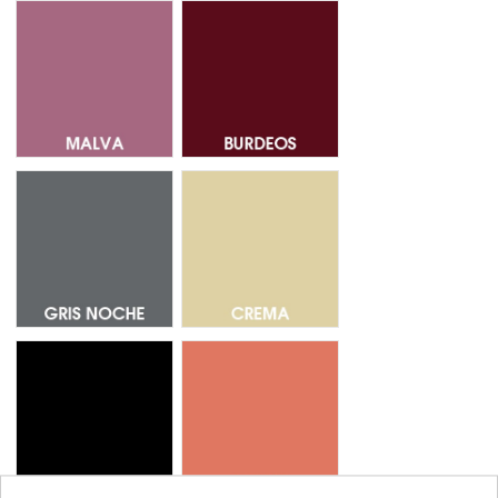
Malva 14
Burdeos 18
Gris Noche 68
Crema 53
Negro 69
Coral 37