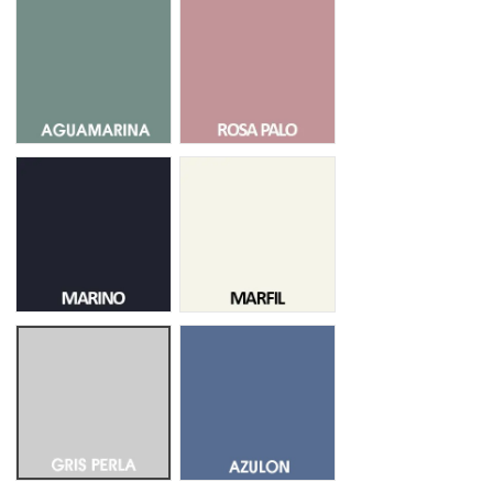
Aguamarina 022
Rosa Palo 13
Azul Marino 08
Marfil 51
Gris Perla 63
Azulon 06