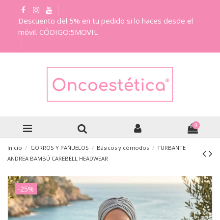
Descuento del 5% en tu pedido si lo haces desde el
móvil. CÓDIGO:5MOVIL
0
Inicio
GORROS Y PAÑUELOS
Básicos y cómodos
TURBANTE
ANDREA BAMBÚ CAREBELL HEADWEAR
-25%