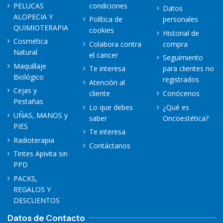
PELUCAS
condiciones
Datos
ALOPECIA Y
Política de
personales
QUIMIOTERAPIA
cookies
Historial de
Cosmética
Colabora contra
compra
Natural
el cancer
Seguimiento
Maquillaje
Te interesa
para clientes no
Biológico
registrados
Atención al
Cejas y
cliente
Conócenos
Pestañas
Lo que debes
¿Qué es
UÑAS, MANOS y
saber
Oncoestética?
PIES
Te interesa
Radioterapia
Contáctanos
Tintes Apivita sin
PPD
PACKS,
REGALOS Y
DESCUENTOS
Datos de Contacto