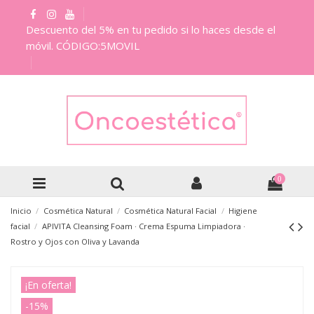
Descuento del 5% en tu pedido si lo haces desde el
móvil. CÓDIGO:5MOVIL
0
Inicio
Cosmética Natural
Cosmética Natural Facial
Higiene
facial
APIVITA Cleansing Foam · Crema Espuma Limpiadora ·
Rostro y Ojos con Oliva y Lavanda
¡En oferta!
-15%