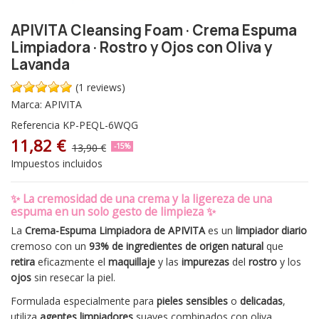
APIVITA Cleansing Foam · Crema Espuma
Limpiadora · Rostro y Ojos con Oliva y
Lavanda
(1 reviews)
Marca:
APIVITA
Referencia
KP-PEQL-6WQG
11,82 €
13,90 €
-15%
Impuestos incluidos
✨
La cremosidad de una crema y la ligereza de una
espuma en un solo gesto de limpieza
✨
La
Crema-Espuma Limpiadora de APIVITA
es un
limpiador diario
cremoso con un
93% de ingredientes de origen natural
que
retira
eficazmente el
maquillaje
y las
impurezas
del
rostro
y los
ojos
sin resecar la piel
.
Formulada especialmente para
pieles sensibles
o
delicadas
,
utiliza
agentes limpiadores
suaves combinados con oliva,