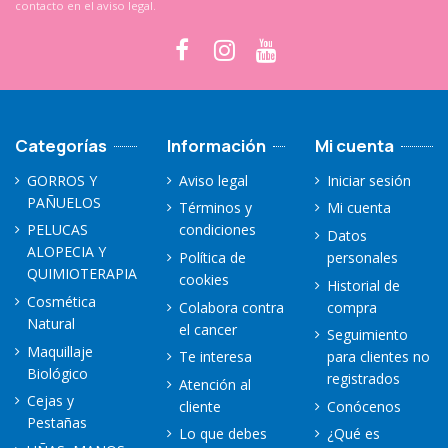
contacto en el aviso legal.
Categorías
Información
Mi cuenta
GORROS Y
Aviso legal
Iniciar sesión
PAÑUELOS
Términos y
Mi cuenta
PELUCAS
condiciones
Datos
ALOPECIA Y
Política de
personales
QUIMIOTERAPIA
cookies
Historial de
Cosmética
Colabora contra
compra
Natural
el cancer
Seguimiento
Maquillaje
Te interesa
para clientes no
Biológico
registrados
Atención al
Cejas y
cliente
Conócenos
Pestañas
Lo que debes
¿Qué es