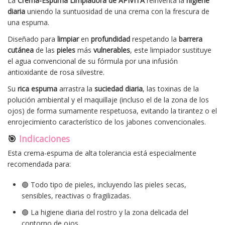
La
Crema-Espuma Limpiadora de APIVITA
reinventa la
higiene
diaria
uniendo la suntuosidad de una crema con la frescura de
una espuma
.
Diseñado para
limpiar
en
profundidad
respetando la
barrera
cutánea
de las
pieles
más
vulnerables
, este limpiador sustituye
el agua convencional de su fórmula por una infusión
antioxidante de rosa silvestre.
Su
rica espuma
arrastra la
suciedad diaria
, las toxinas de la
polución ambiental y el maquillaje (incluso el de la zona de los
ojos) de forma sumamente respetuosa, evitando la tirantez o el
enrojecimiento característico de los jabones convencionales.
🎯
Indicaciones
Esta crema-espuma de alta tolerancia está especialmente
recomendada para:
🟢 Todo tipo de pieles, incluyendo las pieles secas,
sensibles, reactivas o fragilizadas
.
🟢 La higiene diaria del rostro y la zona delicada del
contorno de ojos
.