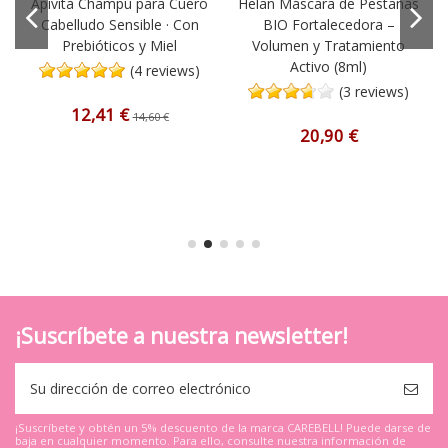
Apivita Champú para Cuero
Helan Máscara de Pestañas
Cabelludo Sensible · Con
BIO Fortalecedora –
Prebióticos y Miel
Volumen y Tratamiento
Activo (8ml)
(4 reviews)
(3 reviews)
12,41 €
14,60 €
20,90 €
¡Suscríbete a nuestra newsletter!
¡Suscríbete y obtén un 5% descuento de la marca CAREBELL! Puede darse de
baja en cualquier momento. Para ello, consulte nuestra información de