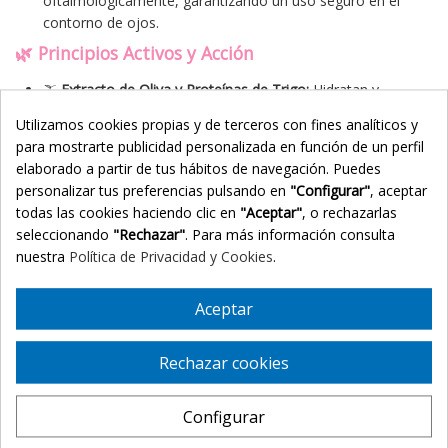
oftalmológicamente, garantizando un uso seguro en el
contorno de ojos.
🌿 Principios Activos y Acción
🫒
Extracto de Oliva y Proteínas de Trigo:
Hidratan y
nutren la piel profundamente, dejando una textura
Utilizamos cookies propias y de terceros con fines analíticos y
aterciopelada en el rostro.
para mostrarte publicidad personalizada en función de un perfil
🪻
Extracto de Lavanda Orgánica:
Calma los síntomas de
elaborado a partir de tus hábitos de navegación. Puedes
irritación, reduce las pequeñas rojeces y suaviza la piel al
personalizar tus preferencias pulsando en
"Configurar"
, aceptar
instante.
todas las cookies haciendo clic en
"Aceptar"
, o rechazarlas
🐝
Extracto de Própolis:
Ofrece una excelente acción
seleccionando
"Rechazar"
. Para más información consulta
antiséptica y antioxidante suave que purifica y protege el
nuestra
Política de Privacidad y Cookies
.
cutis.
🌹
Infusión de Rosa Silvestre:
Reemplaza el agua de la
Aceptar
formulación para multiplicar las propiedades antioxidantes
y regeneradoras del producto.
🧼 Modo de Empleo
Rechazar cookies
Humedece previamente la piel del rostro, el cuello y la
Configurar
zona de los ojos.
Aplica una pequeña cantidad del producto sobre las