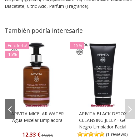
Diacetate, Citric Acid, Parfum (Fragrance).
También podría interesarle
¡En oferta!
-15%
-15%
APIVITA MICELAR WATER
APIVITA BLACK DETOX
o
Agua Micelar Limpiadora
CLEANSING JELLY - Gel
Negro Limpiador Facial
12,33 €
(1 reviews)
14,50 €