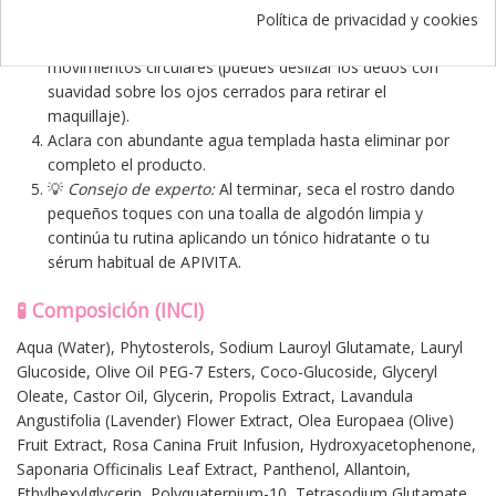
manos y frota hasta crear una espuma rica y cremosa.
Política de privacidad y cookies
Masajea suavemente sobre la piel realizando
movimientos circulares (puedes deslizar los dedos con
suavidad sobre los ojos cerrados para retirar el
maquillaje).
Aclara con abundante agua templada hasta eliminar por
completo el producto.
💡
Consejo de experto:
Al terminar, seca el rostro dando
pequeños toques con una toalla de algodón limpia y
continúa tu rutina aplicando un tónico hidratante o tu
sérum habitual de APIVITA.
🧪 Composición (INCI)
Aqua (Water), Phytosterols, Sodium Lauroyl Glutamate, Lauryl
Glucoside, Olive Oil PEG-7 Esters, Coco-Glucoside, Glyceryl
Oleate, Castor Oil, Glycerin, Propolis Extract, Lavandula
Angustifolia (Lavender) Flower Extract, Olea Europaea (Olive)
Fruit Extract, Rosa Canina Fruit Infusion, Hydroxyacetophenone,
Saponaria Officinalis Leaf Extract, Panthenol, Allantoin,
Ethylhexylglycerin, Polyquaternium-10, Tetrasodium Glutamate