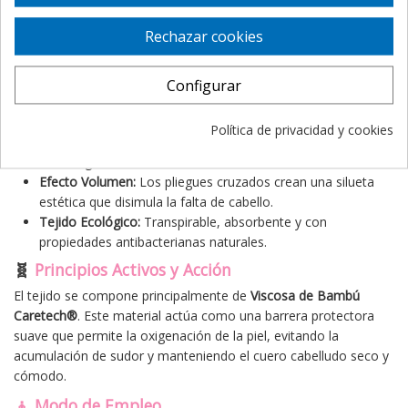
Recomendado para casos de
alopecia areata o universal
.
Ideal para pieles extremadamente sensibles o con
Rechazar cookies
tendencia a la irritación.
✨
Beneficios Principales
Configurar
Confort total:
Sin costuras interiores que puedan rozar o
irritar el cuero cabelludo.
Política de privacidad y cookies
Ajuste seguro:
Su diseño elástico permite que se
mantenga en su sitio durante todo el día, incluso al dormir.
Efecto Volumen:
Los pliegues cruzados crean una silueta
estética que disimula la falta de cabello.
Tejido Ecológico:
Transpirable, absorbente y con
propiedades antibacterianas naturales.
🧬
Principios Activos y Acción
El tejido se compone principalmente de
Viscosa de Bambú
Caretech®
. Este material actúa como una barrera protectora
suave que permite la oxigenación de la piel, evitando la
acumulación de sudor y manteniendo el cuero cabelludo seco y
cómodo.
🧘 Modo de Empleo