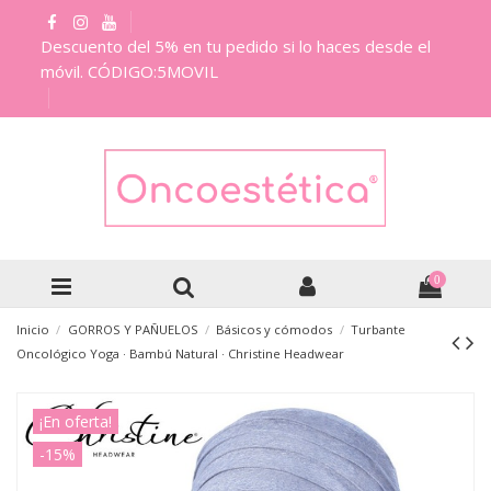
Descuento del 5% en tu pedido si lo haces desde el
móvil. CÓDIGO:5MOVIL
0
Inicio
GORROS Y PAÑUELOS
Básicos y cómodos
Turbante
Oncológico Yoga · Bambú Natural · Christine Headwear
¡En oferta!
-15%