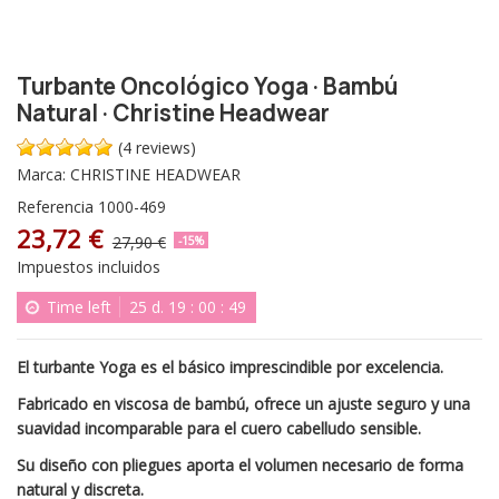
Turbante Oncológico Yoga · Bambú
Natural · Christine Headwear
(4 reviews)
Marca:
CHRISTINE HEADWEAR
Referencia
1000-469
23,72 €
27,90 €
-15%
Impuestos incluidos
Time left
25
d.
19
:
00
:
48
El turbante Yoga es el básico imprescindible por excelencia.
Fabricado en viscosa de bambú, ofrece un ajuste seguro y una
suavidad incomparable para el cuero cabelludo sensible.
Su diseño con pliegues aporta el volumen necesario de forma
natural y discreta.