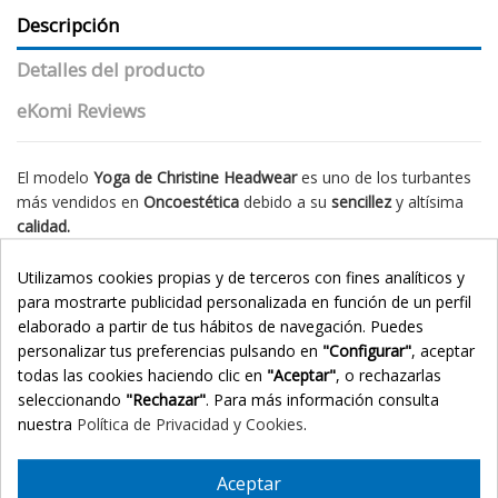
Descripción
Detalles del producto
eKomi Reviews
El modelo
Yoga de Christine Headwear
es uno de los turbantes
más vendidos en
Oncoestética
debido a su
sencillez
y altísima
calidad.
Está diseñado específicamente para mujeres que atraviesan
Utilizamos cookies propias y de terceros con fines analíticos y
procesos de
quimioterapia
o sufren
alopecia
.
para mostrarte publicidad personalizada en función de un perfil
Su
tejido de bambú
es altamente
transpirable
y
elaborado a partir de tus hábitos de navegación. Puedes
termorregulador
, manteniendo la temperatura adecuada tanto
personalizar tus preferencias pulsando en
"Configurar"
, aceptar
en invierno como en verano.
todas las cookies haciendo clic en
"Aceptar"
, o rechazarlas
seleccionando
"Rechazar"
. Para más información consulta
📋 Indicaciones
nuestra
Política de Privacidad y Cookies
.
Especialmente indicado durante tratamientos de
quimioterapia y radioterapia
.
Aceptar