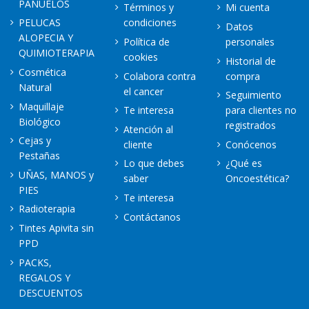
PAÑUELOS
Términos y
Mi cuenta
PELUCAS
condiciones
Datos
ALOPECIA Y
Política de
personales
QUIMIOTERAPIA
cookies
Historial de
Cosmética
Colabora contra
compra
Natural
el cancer
Seguimiento
Maquillaje
Te interesa
para clientes no
Biológico
registrados
Atención al
Cejas y
cliente
Conócenos
Pestañas
Lo que debes
¿Qué es
UÑAS, MANOS y
saber
Oncoestética?
PIES
Te interesa
Radioterapia
Contáctanos
Tintes Apivita sin
PPD
PACKS,
REGALOS Y
DESCUENTOS