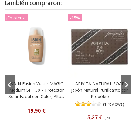
también compraron:
¡En oferta!
-15%
-
ISDIN Fusion Water MAGIC
APIVITA NATURAL SOAP
Medium SPF 50 – Protector
Jabón Natural Purificante con
Solar Facial con Color, Alta...
Propóleo
(1 reviews)
19,90 €
5,27 €
6,20 €