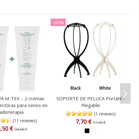
-30%
VA M-TEX – 2 cremas
SOPORTE DE PELUCA Portátil -
ctoras para senos en
Plegable
adioterapia
(1 reviews)
(11 reviews)
7,70 €
11,00 €
,50 €
94,66 €