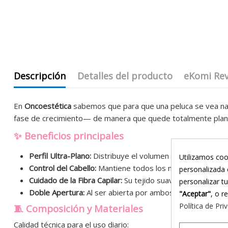
Descripción
Detalles del producto
eKomi Re
En
Oncoestética
sabemos que para que una peluca se vea natu
fase de crecimiento— de manera que quede totalmente plano,
✨ Beneficios principales
Perfil Ultra-Plano:
Distribuye el volumen de tu cabello de
Utilizamos coo
Control del Cabello:
Mantiene todos los mechones rebelde
personalizada 
Cuidado de la Fibra Capilar:
Su tejido suave evita la rotura 
personalizar t
Doble Apertura:
Al ser abierta por ambos extremos, es mu
"Aceptar"
, o r
Política de Pri
🧵 Composición y Materiales
Calidad técnica para el uso diario: