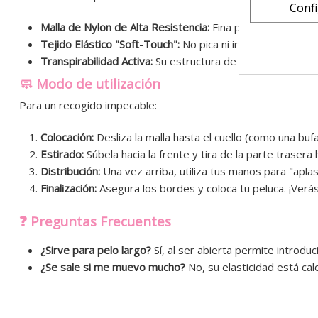
Conf
Malla de Nylon de Alta Resistencia:
Fina pero duradera, di
Tejido Elástico "Soft-Touch":
No pica ni irrita la zona de l
Transpirabilidad Activa:
Su estructura de red abierta perm
🧼 Modo de utilización
Para un recogido impecable:
Colocación:
Desliza la malla hasta el cuello (como una buf
Estirado:
Súbela hacia la frente y tira de la parte trasera
Distribución:
Una vez arriba, utiliza tus manos para "aplas
Finalización:
Asegura los bordes y coloca tu peluca. ¡Verá
❓ Preguntas Frecuentes
¿Sirve para pelo largo?
Sí, al ser abierta permite introduci
¿Se sale si me muevo mucho?
No, su elasticidad está cal