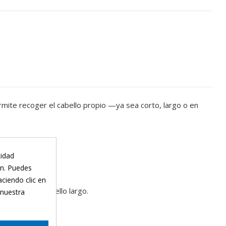
rmite recoger el cabello propio —ya sea corto, largo o en
r de la cabeza.
cidad
uca.
ón. Puedes
aciendo clic en
i tienes el cabello largo.
 nuestra