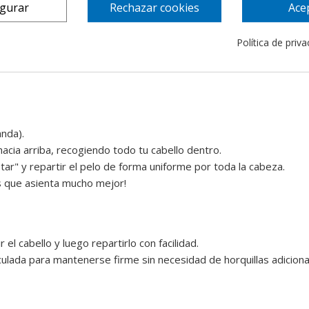
igurar
Rechazar cookies
Ace
señada para soportar la tensión sin ceder.
as orejas o la nuca.
Política de priv
ite que tu cabello y piel respiren, evitando el exceso de humeda
anda).
 hacia arriba, recogiendo todo tu cabello dentro.
tar" y repartir el pelo de forma uniforme por toda la cabeza.
s que asienta mucho mejor!
r el cabello y luego repartirlo con facilidad.
culada para mantenerse firme sin necesidad de horquillas adiciona