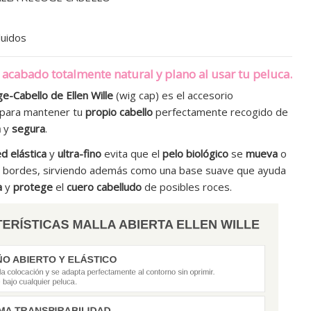
luidos
acabado totalmente natural y plano al usar tu peluca.
e-Cabello de Ellen Wille
(wig cap) es el accesorio
 para mantener tu
propio cabello
perfectamente recogido de
a
y
segura
.
ed elástica
y
ultra-fino
evita que el
pelo biológico
se
mueva
o
s bordes, sirviendo además como una base suave que ayuda
a
y
protege
el
cuero cabelludo
de posibles roces.