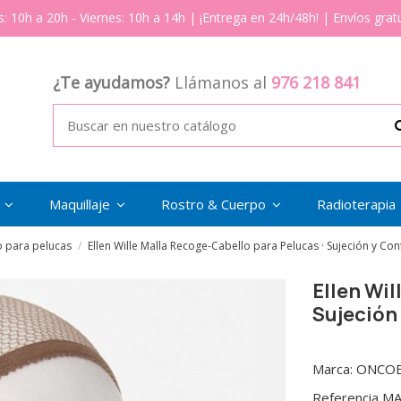
s: 10h a 20h - Viernes: 10h a 14h | ¡Entrega en 24h/48h! | Envíos gratu
¿Te ayudamos?
Llámanos al
976 218 841
s
Maquillaje
Rostro & Cuerpo
Radioterapia
 para pelucas
Ellen Wille Malla Recoge-Cabello para Pelucas · Sujeción y Conf
Ellen Wil
Sujeción 
Marca:
ONCOE
Referencia
MA