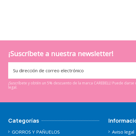
¡Suscríbete a nuestra newsletter!
¡Suscríbete y obtén un 5% descuento de la marca CAREBELL! Puede darse d
legal.
Categorías
Informaci
GORROS Y PAÑUELOS
Aviso legal