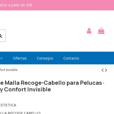
itos a partir de 30€
Ofertas
Consejos
Contacto
ort Invisible
le Malla Recoge-Cabello para Pelucas ·
y Confort Invisible
STETICA
LLA RECOGE CABELLO