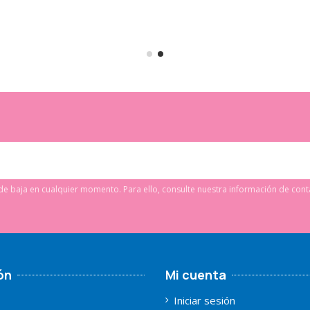
e baja en cualquier momento. Para ello, consulte nuestra información de conta
ón
Mi cuenta
Iniciar sesión