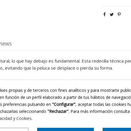
views
ral, lo que hay debajo es fundamental. Esta redecilla técnica pe
 evitando que la peluca se desplace o pierda su forma.
 forma homogénea para evitar irregularidades en la parte superio
kies propias y de terceros con fines analíticos y para mostrarte publi
s bajo control, impidiendo que asomen por los bordes de la pel
en función de un perfil elaborado a partir de tus hábitos de navegaci
del cabello propio por fricción con el interior de la peluca.
us preferencias pulsando en
"Configurar"
, aceptar todas las cookies h
cho más fácil de colocar que las mallas cerradas, especialmente s
echazarlas seleccionando
"Rechazar"
. Para más información consulta
vacidad y Cookies
.