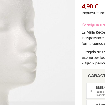
4,90 €
Impuestos inc
Consigue un 
La
Malla Recog
indispensable
forma
cómod
Su
tejido
de
r
asome
por lo
a
fijar
la
peluc