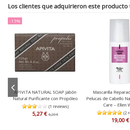
Los clientes que adquirieron este product
-15%
mbú
APIVITA NATURAL SOAP Jabón
Mascarilla Repara
dad
Natural Purificante con Propóleo
Pelucas de Cabello Na
Care – Ellen W
(1 reviews)
(2 
5,27 €
6,20 €
19,00 €