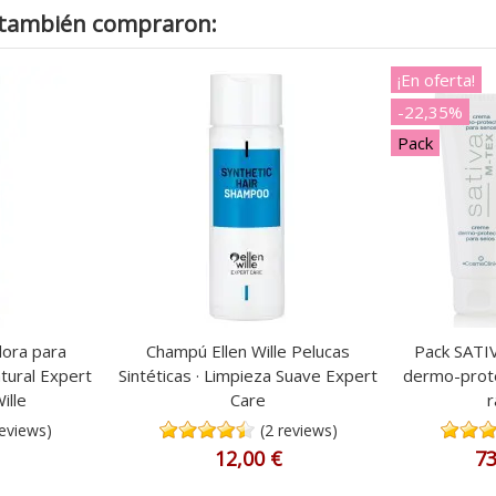
o también compraron:
¡En oferta!
-22,35%
Pack
dora para
Champú Ellen Wille Pelucas
Pack SATI
tural Expert
Sintéticas · Limpieza Suave Expert
dermo-prote
ille
Care
r
reviews)
(2 reviews)
12,00 €
73