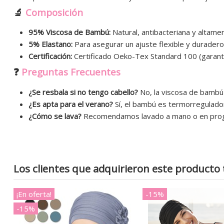
🔬
Composición
95% Viscosa de Bambú:
Natural, antibacteriana y altamen
5% Elastano:
Para asegurar un ajuste flexible y duradero
Certificación:
Certificado Oeko-Tex Standard 100 (garantía
❓
Preguntas Frecuentes
¿Se resbala si no tengo cabello?
No, la viscosa de bambú 
¿Es apta para el verano?
Sí, el bambú es termorregulado
¿Cómo se lava?
Recomendamos lavado a mano o en program
Los clientes que adquirieron este product
¡En oferta!
-15%
-15%