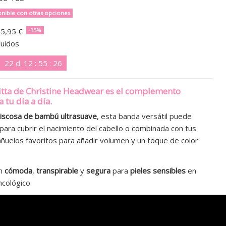
nible con otras opciones
5,95 €
-15%
luidos
22
d.
12
:
55
:
25
tta de Christine Headwear
es el complemento
 tu día a día.
iscosa de bambú ultrasuave
, esta banda versátil puede
a para cubrir el nacimiento del cabello o combinada con tus
ñuelos favoritos para añadir volumen y un toque de color
.
ón
cómoda
,
transpirable
y
segura
para
pieles sensibles
en
cológico.