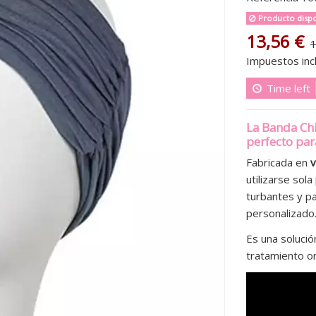
Producto dispo
13,56 €
1
Impuestos inc
Time left
La
Banda Chi
perfecto para
Fabricada en
v
utilizarse sol
turbantes y pa
personalizado
Es una soluci
tratamiento on