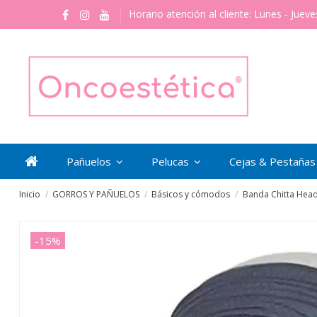
Horario atención al cliente: Lunes - Jueve
Pañuelos
Pelucas
Cejas & Pestaña
Inicio
GORROS Y PAÑUELOS
Básicos y cómodos
Banda Chitta Head
-15%