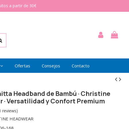
itos a partir de 30€
Ofertas
Consejos
Contacto
itta Headband de Bambú · Christine
 · Versatilidad y Confort Premium
1 reviews)
TINE HEADWEAR
06-168