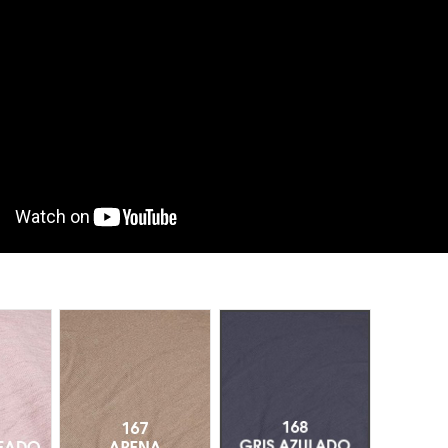
a Jaspeado 320
Arena 167
Gris Azulado 168