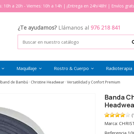
s: 10h a 20h - Viernes: 10h a 14h | ¡Entrega en 24h/48h! | Envíos gratu
¿Te ayudamos?
Llámanos al
976 218 841
s
Maquillaje
Rostro & Cuerpo
Radioterapia
band de Bambú · Christine Headwear · Versatilidad y Confort Premium
Banda Ch
Headwear
(
Marca:
CHRIS
Referencia
10