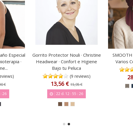
año Especial
Gorrito Protector Nouli · Christine
SMOOTH -
ioterapia ·
Headwear · Confort e Higiene
Varios 
ne...
Bajo tu Peluca
reviews)
(9 reviews)
28
13,56 €
90 €
15,95 €
:
25
22
d.
12
:
55
:
25