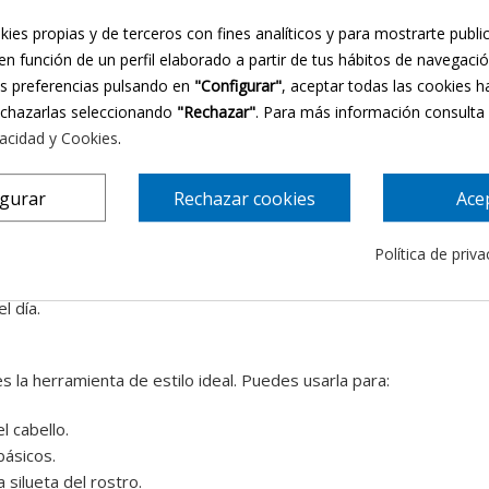
kies propias y de terceros con fines analíticos y para mostrarte publi
en función de un perfil elaborado a partir de tus hábitos de navegaci
us preferencias pulsando en
"Configurar"
, aceptar todas las cookies h
echazarlas seleccionando
"Rechazar"
. Para más información consulta
views
vacidad y Cookies
.
íficamente para ofrecer soluciones estéticas y de confort a muj
igurar
Rechazar cookies
Ace
belludo sensible
, ayudando a regular la temperatura y permitiendo
Política de priv
 a cualquier contorno de cabeza sin ejercer presiones innecesaria
l día.
s la herramienta de estilo ideal. Puedes usarla para:
l cabello.
básicos.
silueta del rostro.