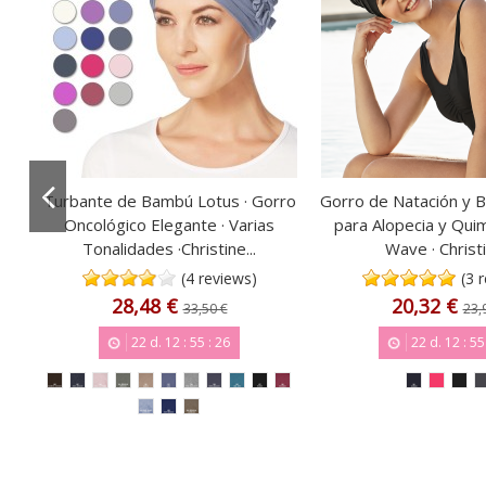
ión
Turbante de Bambú Lotus · Gorro
Gorro de Natación y B
Oncológico Elegante · Varias
para Alopecia y Quim
Tonalidades ·Christine...
Wave · Christi
(4 reviews)
(3 
28,48 €
20,32 €
33,50 €
23,
22
d.
12
:
55
:
25
22
d.
12
:
55