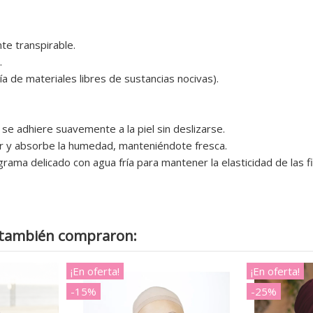
te transpirable.
.
 de materiales libres de sustancias nocivas).
se adhiere suavemente a la piel sin deslizarse.
r y absorbe la humedad, manteniéndote fresca.
a delicado con agua fría para mantener la elasticidad de las fi
o también compraron:
¡En oferta!
¡En oferta!
-15%
-25%