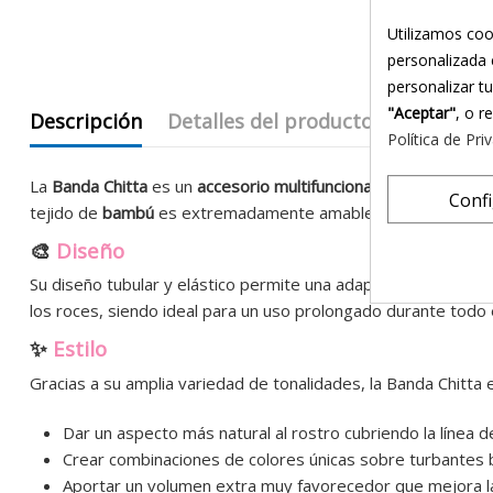
Utilizamos coo
personalizada 
personalizar t
"Aceptar"
, o r
Descripción
Detalles del producto
eKomi Re
Política de Pri
La
Banda Chitta
es un
accesorio multifuncional
diseñado espec
Conf
tejido de
bambú
es extremadamente amable con el
cuero ca
🎨
Diseño
Su diseño tubular y elástico permite una adaptación perfecta
los roces, siendo ideal para un uso prolongado durante todo e
✨
Estilo
Gracias a su amplia variedad de tonalidades, la Banda Chitta e
Dar un aspecto más natural al rostro cubriendo la línea de
Crear combinaciones de colores únicas sobre turbantes 
Aportar un volumen extra muy favorecedor que mejora la 