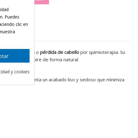
cidad
ón. Puedes
aciendo clic en
 nuestra
eres con
alopecia
o
pérdida de cabello
por quimioterapia. Su
ptar
 que la piel respire de forma natural.
acidad y cookies
s. El tejido presenta un acabado liso y sedoso que minimiza