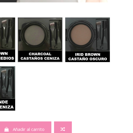
k Brown Eyebrows 10
Charcoal Eyebrows 10
Irid brown Eyebrows 
 Blonde Eyebrows 10
Añadir al carrito