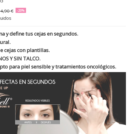
03
4,90 €
-20%
luidos
ena y define tus cejas en segundos.
ural.
 cejas con plantillas.
OS Y SIN TALCO.
pto para piel sensible y tratamientos oncológicos.