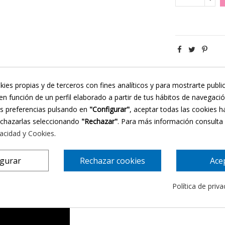
kies propias y de terceros con fines analíticos y para mostrarte publi
en función de un perfil elaborado a partir de tus hábitos de navegaci
views
Utilidad
Propiedades
Modo de empleo
us preferencias pulsando en
"Configurar"
, aceptar todas las cookies h
echazarlas seleccionando
"Rechazar"
. Para más información consulta
vacidad y Cookies
.
igurar
Rechazar cookies
Ace
Política de priv