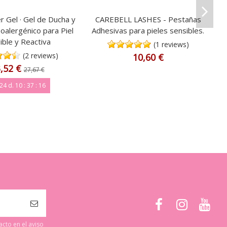
 Gel · Gel de Ducha y
CAREBELL LASHES - Pestañas
oalergénico para Piel
Adhesivas para pieles sensibles.
ible y Reactiva
(1 reviews)
(2 reviews)
10,60 €
,52 €
27,67 €
24
d.
10
:
37
:
15
cto en el aviso