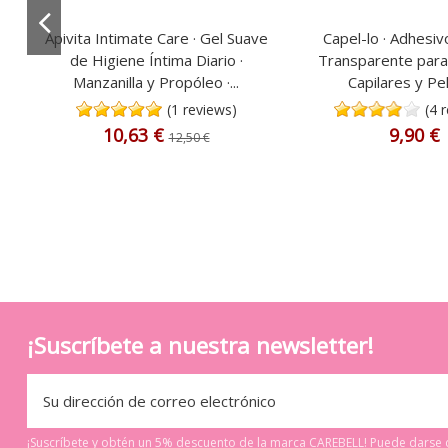
Apivita Intimate Care · Gel Suave
Capel-lo · Adhesiv
de Higiene Íntima Diario ·
Transparente para
Manzanilla y Propóleo ·...
Capilares y Pe
(1 reviews)
(4 
10,63 €
9,90 €
12,50 €
¡Suscríbete a nuestra newsletter!
¡Suscríbete y obtén un 5% descuento de la marca CAREBELL! Puede darse d