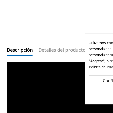
Utilizamos coo
personalizada 
Descripción
Detalles del producto
eKomi Re
personalizar t
"Aceptar"
, o r
Política de Pri
Conf