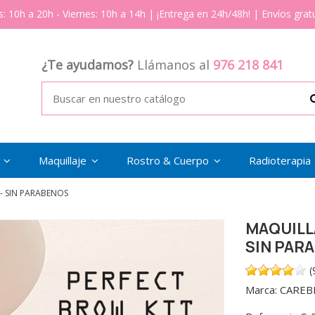
s: 10h a 20h - Viernes: 10h a 14h | ¡Entrega en 24h/48h! | Envíos gratu
¿Te ayudamos?
Llámanos al
976 218 841
s
Maquillaje
Rostro & Cuerpo
Radioterapia
 - SIN PARABENOS
MAQUILL
SIN PAR
(
Marca:
CAREB