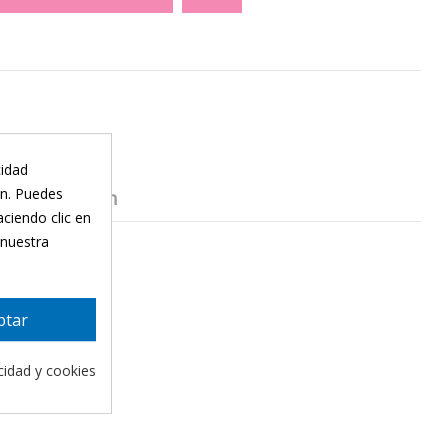
cidad
ón. Puedes
Presentación
aciendo clic en
 nuestra
ptar
acidad y cookies