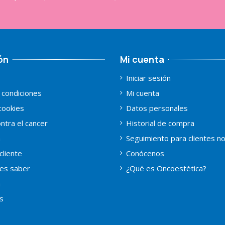
ón
Mi cuenta
Iniciar sesión
 condiciones
Mi cuenta
 cookies
Datos personales
ntra el cancer
Historial de compra
a
Seguimiento para clientes n
cliente
Conócenos
es saber
¿Qué es Oncoestética?
a
s