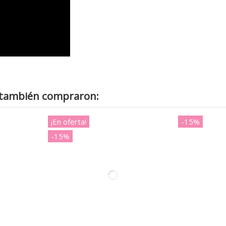
o también compraron:
¡En oferta!
-15%
-15%