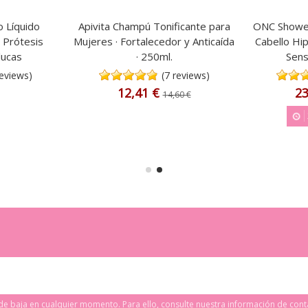
o Líquido
Apivita Champú Tonificante para
ONC Shower
 Prótesis
Mujeres · Fortalecedor y Anticaída
Cabello Hip
lucas
· 250ml.
Sens
reviews)
(7 reviews)
12,41 €
23
14,60 €
e baja en cualquier momento. Para ello, consulte nuestra información de conta