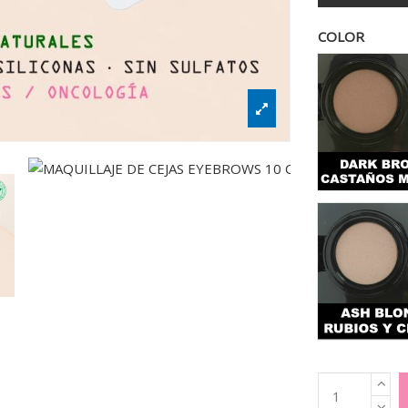
COLOR
Dar
Ash