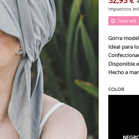
32,93 €
4
Impuestos inc
Time left
Gorra
model
Ideal para l
Confecciona
Disponible e
Hecho
a ma
COLOR
Neg