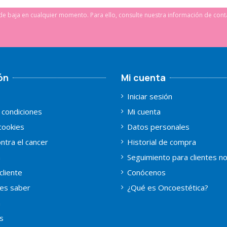
e baja en cualquier momento. Para ello, consulte nuestra información de conta
ón
Mi cuenta
Iniciar sesión
 condiciones
Mi cuenta
 cookies
Datos personales
ntra el cancer
Historial de compra
a
Seguimiento para clientes n
cliente
Conócenos
es saber
¿Qué es Oncoestética?
a
s