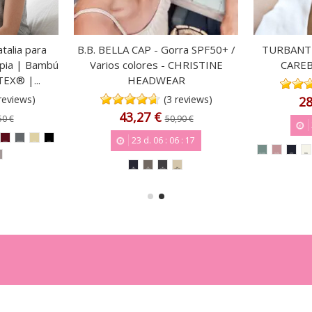
talia para
B.B. BELLA CAP - Gorra SPF50+ /
TURBANT
apia | Bambú
Varios colores - CHRISTINE
CARE
EX® |...
HEADWEAR
reviews)
(3 reviews)
28
43,27 €
50 €
50,90 €
23
d.
06
:
06
:
16