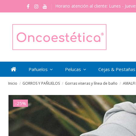
Horario atención al cliente: Lunes - Jueve
Pañuelos
Pelucas
Cejas & Pestaña
Inicio
GORROS Y PAÑUELOS
Gorras viseras y línea de baño
AMALFI
-25%