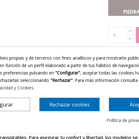
kies propias y de terceros con fines analíticos y para mostrarte publi
en función de un perfil elaborado a partir de tus hábitos de navegaci
us preferencias pulsando en
"Configurar"
, aceptar todas las cookies h
echazarlas seleccionando
"Rechazar"
. Para más información consulta
vacidad y Cookies
.
views
Utilidad
Propiedades
Modo de empleo
igurar
Rechazar cookies
Ace
amente para la pérdida de cabello por alopecia o tratamientos 
Política de priv
 gran experiencia en el sector.
nspirables. Para asegurar tu confort y libertad, los modelos se