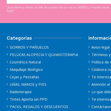
¡Suscríbete y obtén un 5% descuento de la marca CAREBELL! Puede darse d
legal.
Categorías
Informaci
GORROS Y PAÑUELOS
Aviso legal
PELUCAS ALOPECIA Y QUIMIOTERAPIA
Términos y
Cosmética Natural
Política de
Maquillaje Biológico
Colabora co
Cejas y Pestañas
Te interes
UÑAS, MANOS y PIES
Atención al 
Radioterapia
Lo que deb
Tintes Apivita sin PPD
Te interes
PACKS, REGALOS Y DESCUENTOS
Contáctano