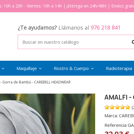
s: 10h a 20h - Viernes: 10h a 14h | ¡Entrega en 24h/48h! | Envíos gratu
¿Te ayudamos?
Llámanos al
976 218 841
s
Maquillaje
Rostro & Cuerpo
Radioterapia
 - Gorra de Bambú - CAREBELL HEADWEAR
AMALFI -
(
Marca:
CAREB
Referencia
GA