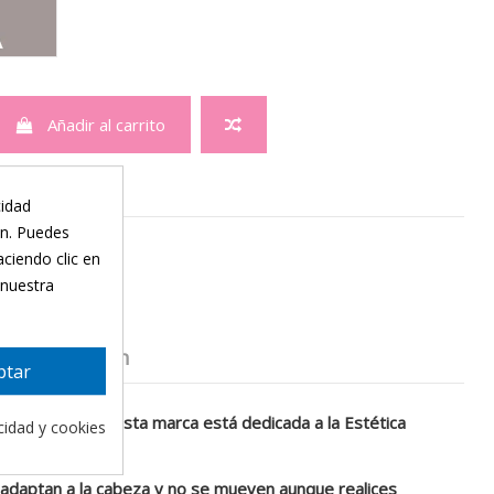
Añadir al carrito
cidad
ón. Puedes
aciendo clic en
 nuestra
Presentación
ptar
oncológicos. Esta marca está dedicada a la Estética
acidad y cookies
 adaptan a la cabeza y no se mueven aunque realices