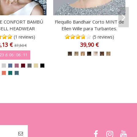
E CONFORT BAMBÚ
Flequillo Bandhair Corto MINT de
BELL HEADWEAR
Ellen Wille para Turbantes.
(1 reviews)
(5 reviews)
,13 €
39,90 €
37,50 €
23
d.
06
:
06
:
10