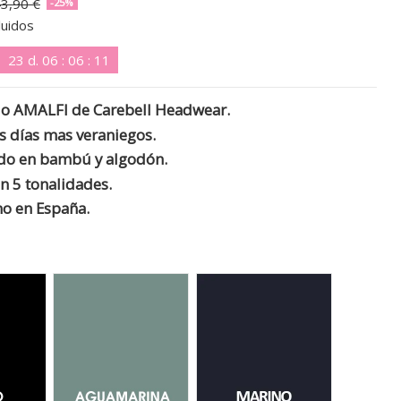
3,90 €
-25%
luidos
23
d.
06
:
06
:
10
o AMALFI de Carebell Headwear.
os días mas veraniegos.
do en bambú y algodón.
n 5 tonalidades.
no
en
España
.
ro 010
Aguamarina 022
Azul Marino 08