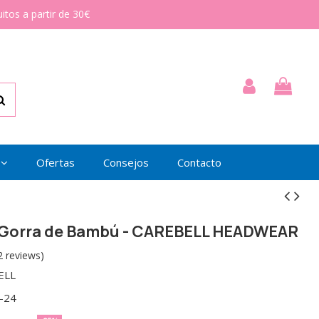
itos a partir de 30€
Ofertas
Consejos
Contacto
 Gorra de Bambú - CAREBELL HEADWEAR
2 reviews)
ELL
-24