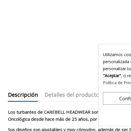
Utilizamos coo
personalizada 
personalizar t
"Aceptar"
, o r
Política de Pri
Descripción
Detalles del producto
eKomi Re
Conf
Los turbantes de CAREBELL HEADWEAR son diseñados específic
Oncológica desde hace más de 25 años, por lo que tienen una
Sus diseños son ajustables y muy cómodos, además de ser tra