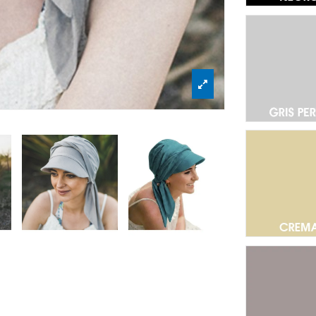
Gri
Cr
Pie