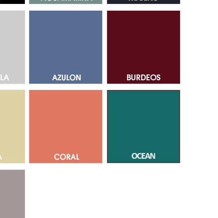
s Perla 63
Azulon 06
Burdeos 18
ema 53
Coral 37
Ocean 24
dra 52