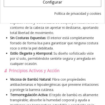
las facciones.
Configurar
Confección en Bambú Premium:
El tejido acaricia la piel
sin causar fricción, siendo ideal para las fases donde el
Política de privacidad y cookies
cuero cabelludo está más sensible.
Sujeción Firme y Confortable:
Se adapta perfectamente al
contorno de la cabeza sin apretar ni deslizarse, aportando
total libertad de movimiento.
Sin Costuras Expuestas:
El interior está completamente
forrado de forma lisa para garantizar que ninguna costura
roce o irrite la piel debilitada.
Estilo Elegante y Atemporal:
Su diseño sofisticado viste
por sí solo, permitiéndote sentirte segura y arreglada en
cualquier ocasión.
🔬 Principios Activos y Acción
Viscosa de Bambú Natural:
Fibra con propiedades
antibacterianas e hipoalergénicas que previene irritaciones
y protege la barrera cutánea.
Termorregulación Activa:
El tejido de bambú es altamente
transpirable; absorbe la humedad corporal y ayuda a