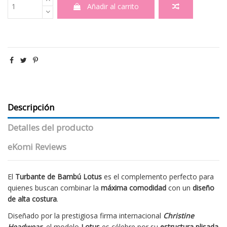
Añadir al carrito
Descripción
Detalles del producto
eKomi Reviews
El
Turbante de Bambú Lotus
es el complemento perfecto para
quienes buscan combinar la
máxima comodidad
con un
diseño
de alta
costura
.
Diseñado por la prestigiosa firma internacional
Christine
Headwear
,
el modelo
Lotus
es célebre por su
estructura plisada