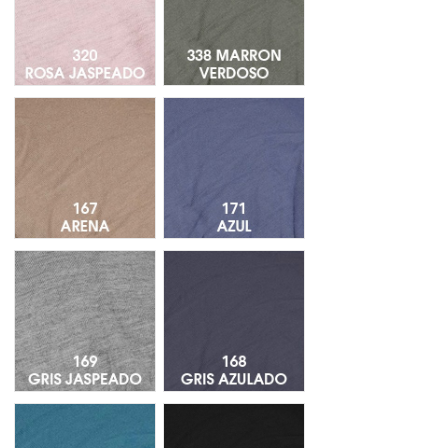
Arena 167
Azul 171
Gris Jaspeado169
Gris Azulado 168
295 Azul Mar
Negro 211