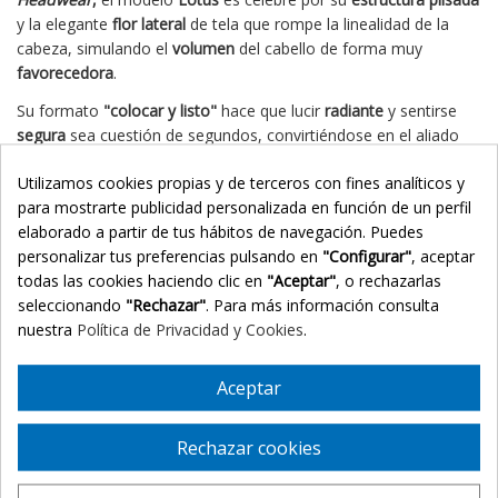
y la elegante
flor lateral
de tela que rompe la linealidad de la
cabeza, simulando el
volumen
del cabello de forma muy
favorecedora
.
Su formato
"colocar y listo"
hace que lucir
radiante
y sentirse
segura
sea cuestión de segundos, convirtiéndose en el aliado
ideal tanto para eventos especiales como para el uso diario.
Utilizamos cookies propias y de terceros con fines analíticos y
🎯
Indicaciones
para mostrarte publicidad personalizada en función de un perfil
elaborado a partir de tus hábitos de navegación. Puedes
Especialmente diseñado para mujeres en tratamiento de
personalizar tus preferencias pulsando en
"Configurar"
, aceptar
quimioterapia, radioterapia o tratamientos oncológicos
.
todas las cookies haciendo clic en
"Aceptar"
, o rechazarlas
Muy recomendado para casos de
alopecia areata,
seleccionando
"Rechazar"
. Para más información consulta
universal o pérdida severa del cabello
.
nuestra
Política de Privacidad y Cookies
.
Ideal para
cueros cabelludos muy delicados o reactivos
que necesitan un tejido hipoalergénico de tacto sedoso.
Aceptar
💖 Beneficios Principales
Volumen Tridimensional Favorecedor:
El drapeado
Rechazar cookies
continuo y la flor lateral crean un efecto óptico de
volumen real, aportando una estructura muy armónica a