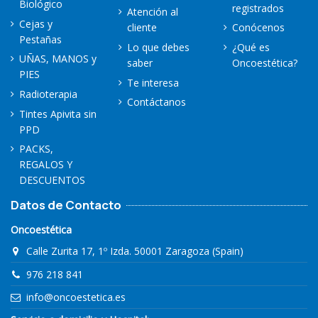
Biológico
registrados
Atención al
Cejas y
cliente
Conócenos
Pestañas
Lo que debes
¿Qué es
UÑAS, MANOS y
saber
Oncoestética?
PIES
Te interesa
Radioterapia
Contáctanos
Tintes Apivita sin
PPD
PACKS,
REGALOS Y
DESCUENTOS
Datos de Contacto
Oncoestética
Calle Zurita 17, 1º Izda. 50001 Zaragoza (Spain)
976 218 841
info@oncoestetica.es