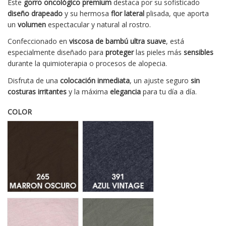
Este
gorro oncológico premium
destaca por su sofisticado
diseño drapeado
y su hermosa
flor
lateral
plisada, que aporta
un
volumen
espectacular y natural al rostro.
Confeccionado en
viscosa de bambú
ultra suave
, está
especialmente diseñado para
proteger
las pieles más
sensibles
durante la quimioterapia o procesos de alopecia.
Disfruta de una
colocación inmediata
, un ajuste seguro
sin
costuras irritantes
y la máxima
elegancia
para tu día a día.
COLOR
Marron Oscuro 265
Azul Vintage 391
Rosa Jaspeado 320
Marrón Verdoso 338