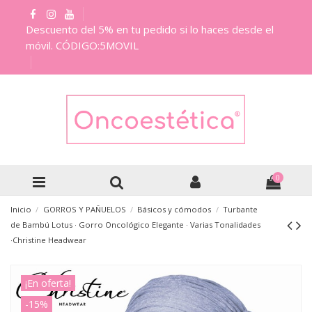
Descuento del 5% en tu pedido si lo haces desde el
móvil. CÓDIGO:5MOVIL
0
Inicio
GORROS Y PAÑUELOS
Básicos y cómodos
Turbante
de Bambú Lotus · Gorro Oncológico Elegante · Varias Tonalidades
·Christine Headwear
¡En oferta!
-15%