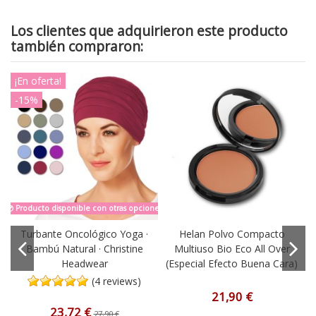
Los clientes que adquirieron este producto
también compraron:
¡En oferta!
¡
-15%
-
Producto disponible con otras opciones
Turbante Oncológico Yoga ·
Helan Polvo Compacto
Bambú Natural · Christine
Multiuso Bio Eco All Over
Headwear
(Especial Efecto Buena Cara)
(4 reviews)
21,90 €
23,72 €
27,90 €