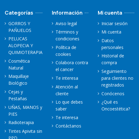
Categorías
Información
Mi cuenta
GORROS Y
Aviso legal
Iniciar sesión
PAÑUELOS
Términos y
Mi cuenta
PELUCAS
condiciones
Datos
ALOPECIA Y
Política de
personales
QUIMIOTERAPIA
cookies
Historial de
Cosmética
Colabora contra
compra
Natural
el cancer
Seguimiento
Maquillaje
Te interesa
para clientes no
Biológico
registrados
Atención al
Cejas y
cliente
Conócenos
Pestañas
Lo que debes
¿Qué es
UÑAS, MANOS y
saber
Oncoestética?
PIES
Te interesa
Radioterapia
Contáctanos
Tintes Apivita sin
PPD