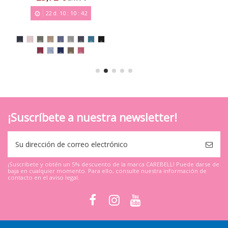
22
d.
10
:
10
:
42
¡Suscríbete a nuestra newsletter!
¡Suscríbete y obtén un 5% descuento de la marca CAREBELL! Puede darse de
baja en cualquier momento. Para ello, consulte nuestra información de
contacto en el aviso legal.