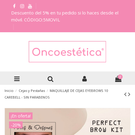
Descuento del 5% en tu pedido si lo haces desde el
móvil. CÓDIGO:5MOVIL
0
Inicio
Cejas y Pestañas
MAQUILLAJE DE CEJAS EYEBROWS 10
CAREBELL - SIN PARABENOS
¡En oferta!
-20%