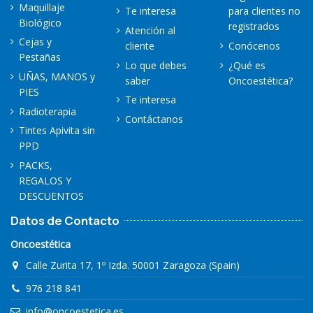
Maquillaje
Te interesa
para clientes no
Biológico
registrados
Atención al
Cejas y
cliente
Conócenos
Pestañas
Lo que debes
¿Qué es
UÑAS, MANOS y
saber
Oncoestética?
PIES
Te interesa
Radioterapia
Contáctanos
Tintes Apivita sin
PPD
PACKS,
REGALOS Y
DESCUENTOS
Datos de Contacto
Oncoestética
Calle Zurita 17, 1º Izda. 50001 Zaragoza (Spain)
976 218 841
info@oncoestetica.es