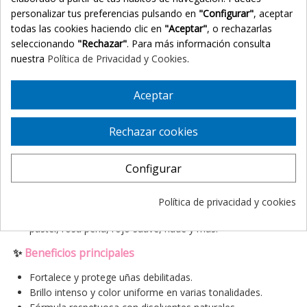
personalizar tus preferencias pulsando en
"Configurar"
, aceptar
El
Ecrinal Esmalte de Uñas
combina color y cuidado. Disponible
todas las cookies haciendo clic en
"Aceptar"
, o rechazarlas
en varias tonalidades elegantes, su fórmula fortalece y protege
seleccionando
"Rechazar"
. Para más información consulta
la uña mientras aporta un acabado brillante y duradero.
nuestra
Política de Privacidad y Cookies
.
Ideal para uñas normales o frágiles, respetando su fisiología y
mejorando su resistencia.
Aceptar
📌
Indicaciones
Este esmalte está indicado para:
Rechazar cookies
Uñas normales, frágiles o quebradizas.
Configurar
Personas que buscan fortalecer y embellecer sus uñas sin
renunciar al color.
Uso diario como protección y nutrición de las uñas.
Política de privacidad y cookies
Compatible con todas las tonalidades disponibles: rosa
pastel, rosa perla, rojo suave, nude y más.
✨
Beneficios principales
Fortalece y protege uñas debilitadas.
Brillo intenso y color uniforme en varias tonalidades.