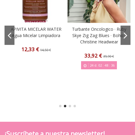
APIVITA MICELAR WATER
Turbante Oncologico · Ruby
Agua Micelar Limpiadora
Skye Zig Zag Blues · Boho ·
Christine Headwear
12,33 €
14,50 €
33,92 €
39,90 €
24
d.
02
:
48
:
36
¡Suscríbete a nuestra newsletter!