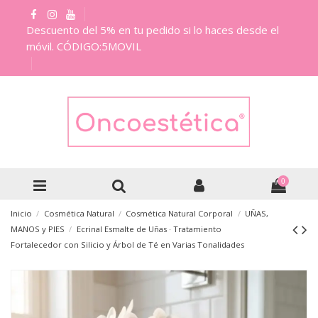
Descuento del 5% en tu pedido si lo haces desde el
móvil. CÓDIGO:5MOVIL
0
Inicio
Cosmética Natural
Cosmética Natural Corporal
UÑAS,
MANOS y PIES
Ecrinal Esmalte de Uñas · Tratamiento
Fortalecedor con Silicio y Árbol de Té en Varias Tonalidades