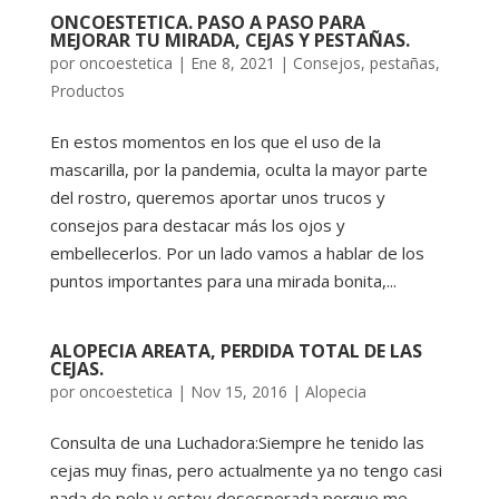
ONCOESTETICA. PASO A PASO PARA
MEJORAR TU MIRADA, CEJAS Y PESTAÑAS.
por
oncoestetica
|
Ene 8, 2021
|
Consejos
,
pestañas
,
Productos
En estos momentos en los que el uso de la
mascarilla, por la pandemia, oculta la mayor parte
del rostro, queremos aportar unos trucos y
consejos para destacar más los ojos y
embellecerlos. Por un lado vamos a hablar de los
puntos importantes para una mirada bonita,...
ALOPECIA AREATA, PERDIDA TOTAL DE LAS
CEJAS.
por
oncoestetica
|
Nov 15, 2016
|
Alopecia
Consulta de una Luchadora:Siempre he tenido las
cejas muy finas, pero actualmente ya no tengo casi
nada de pelo y estoy desesperada porque me