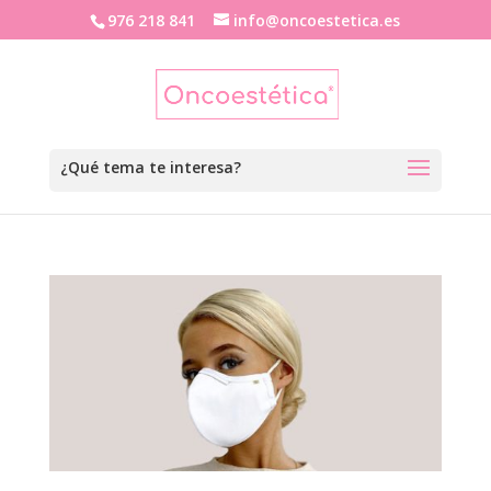
976 218 841
info@oncoestetica.es