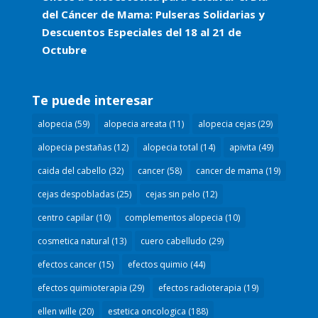
del Cáncer de Mama: Pulseras Solidarias y
Descuentos Especiales del 18 al 21 de
Octubre
Te puede interesar
alopecia
(59)
alopecia areata
(11)
alopecia cejas
(29)
alopecia pestañas
(12)
alopecia total
(14)
apivita
(49)
caida del cabello
(32)
cancer
(58)
cancer de mama
(19)
cejas despobladas
(25)
cejas sin pelo
(12)
centro capilar
(10)
complementos alopecia
(10)
cosmetica natural
(13)
cuero cabelludo
(29)
efectos cancer
(15)
efectos quimio
(44)
efectos quimioterapia
(29)
efectos radioterapia
(19)
ellen wille
(20)
estetica oncologica
(188)