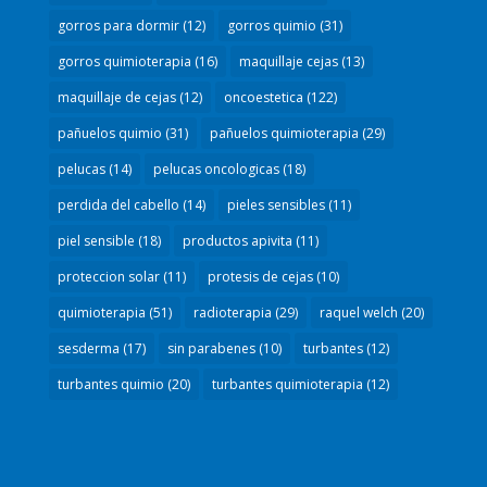
gorros para dormir
(12)
gorros quimio
(31)
gorros quimioterapia
(16)
maquillaje cejas
(13)
maquillaje de cejas
(12)
oncoestetica
(122)
pañuelos quimio
(31)
pañuelos quimioterapia
(29)
pelucas
(14)
pelucas oncologicas
(18)
perdida del cabello
(14)
pieles sensibles
(11)
piel sensible
(18)
productos apivita
(11)
proteccion solar
(11)
protesis de cejas
(10)
quimioterapia
(51)
radioterapia
(29)
raquel welch
(20)
sesderma
(17)
sin parabenes
(10)
turbantes
(12)
turbantes quimio
(20)
turbantes quimioterapia
(12)