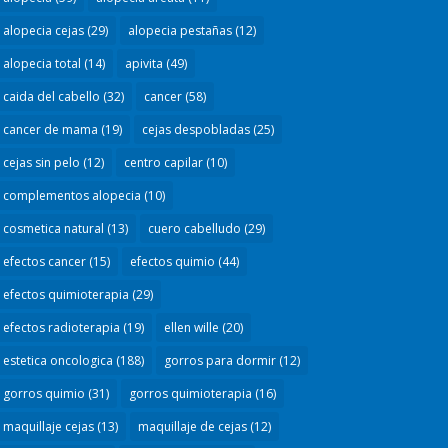
alopecia cejas
(29)
alopecia pestañas
(12)
alopecia total
(14)
apivita
(49)
caida del cabello
(32)
cancer
(58)
cancer de mama
(19)
cejas despobladas
(25)
cejas sin pelo
(12)
centro capilar
(10)
complementos alopecia
(10)
cosmetica natural
(13)
cuero cabelludo
(29)
efectos cancer
(15)
efectos quimio
(44)
efectos quimioterapia
(29)
efectos radioterapia
(19)
ellen wille
(20)
estetica oncologica
(188)
gorros para dormir
(12)
gorros quimio
(31)
gorros quimioterapia
(16)
maquillaje cejas
(13)
maquillaje de cejas
(12)