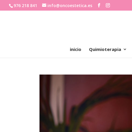
976 218 841
info@oncoestetica.es
inicio
Quimioterapia