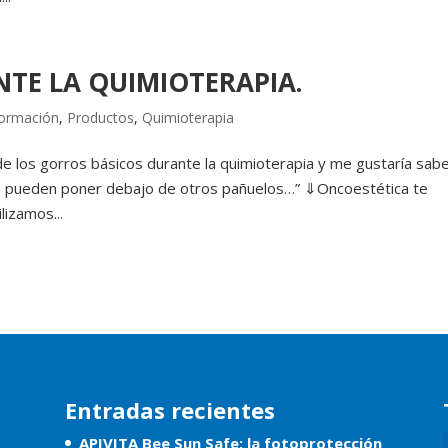
TE LA QUIMIOTERAPIA.
formación
,
Productos
,
Quimioterapia
e los gorros básicos durante la quimioterapia y me gustaría sab
e pueden poner debajo de otros pañuelos…” ⇓Oncoestética te
lizamos...
Entradas recientes
APIVITA Bee Sun Safe: la fotoprotección