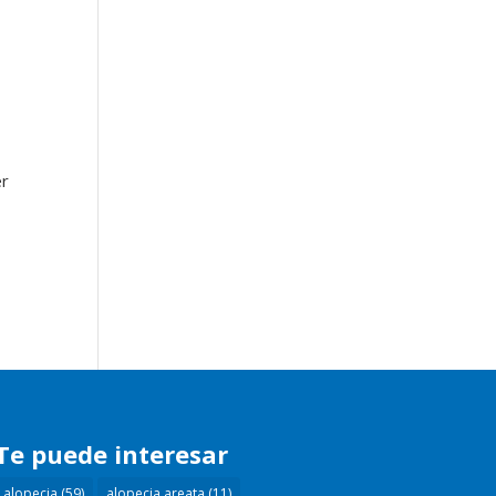
er
Te puede interesar
alopecia
(59)
alopecia areata
(11)