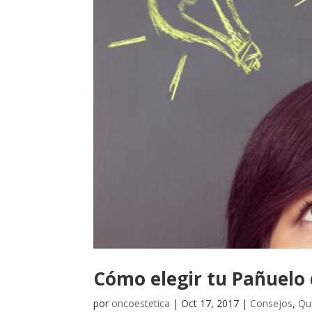
Cómo elegir tu Pañuelo 
por
oncoestetica
|
Oct 17, 2017
|
Consejos
,
Qu