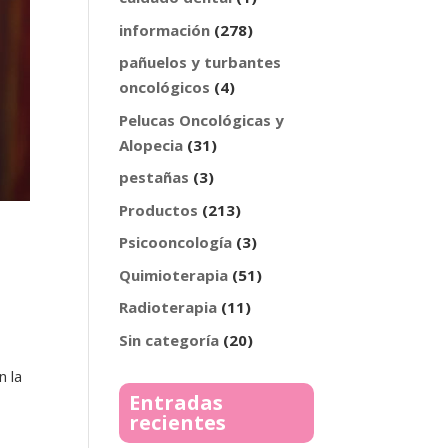
información
(278)
pañuelos y turbantes
oncológicos
(4)
Pelucas Oncológicas y
Alopecia
(31)
pestañas
(3)
Productos
(213)
Psicooncología
(3)
Quimioterapia
(51)
a
Radioterapia
(11)
Sin categoría
(20)
n la
Entradas
recientes