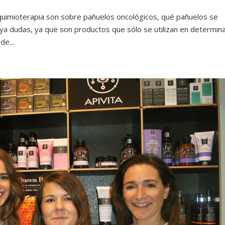
quimioterapia son sobre pañuelos oncológicos, qué pañuelos se
ya dudas, ya que son productos que sólo se utilizan en determin
e...