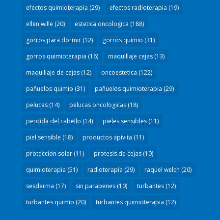
efectos quimioterapia
(29)
efectos radioterapia
(19)
ellen wille
(20)
estetica oncologica
(188)
gorros para dormir
(12)
gorros quimio
(31)
gorros quimioterapia
(16)
maquillaje cejas
(13)
maquillaje de cejas
(12)
oncoestetica
(122)
pañuelos quimio
(31)
pañuelos quimioterapia
(29)
pelucas
(14)
pelucas oncologicas
(18)
perdida del cabello
(14)
pieles sensibles
(11)
piel sensible
(18)
productos apivita
(11)
proteccion solar
(11)
protesis de cejas
(10)
quimioterapia
(51)
radioterapia
(29)
raquel welch
(20)
sesderma
(17)
sin parabenes
(10)
turbantes
(12)
turbantes quimio
(20)
turbantes quimioterapia
(12)